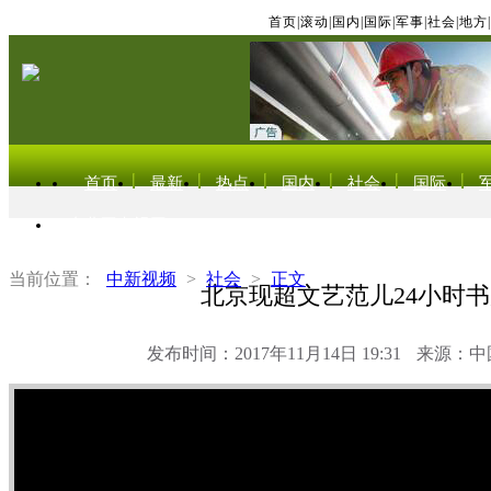
首页
|
滚动
|
国内
|
国际
|
军事
|
社会
|
地方
|
首页
最新
热点
国内
社会
国际
东北亚电视网
当前位置：
中新视频
>
社会
>
正文
北京现超文艺范儿24小时
发布时间：2017年11月14日 19:31
来源：中