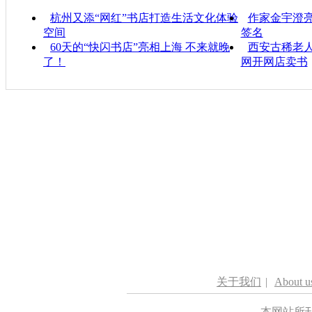
杭州又添“网红”书店打造生活文化体验
作家金宇澄亮
空间
签名
60天的“快闪书店”亮相上海 不来就晚
西安古稀老人
了！
网开网店卖书
关于我们
|
About u
本网站所