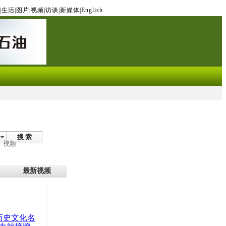
|
生活
|
图片
|
视频
|
访谈
|
新媒体
|
English
搜 索
视频
最新视频
：历史文化名