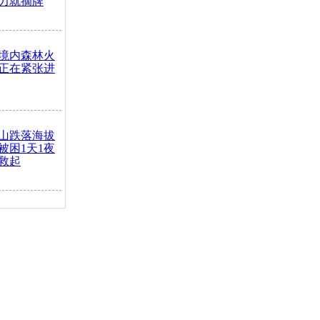
力就摘牌
境内森林火
正在紧张进
山跌落海拔
崖被困1天1夜
救起
火车去卖菜
买下
把道路让
突发疾病交