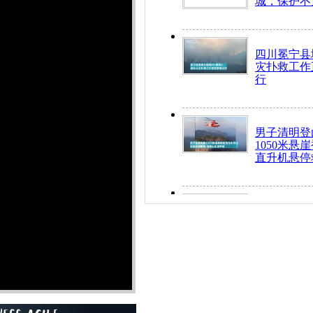
城，保护不
四川冕宁县
灾扑救工作
行
男子清明登
1050米悬
直升机悬停
九旬老人挤
乘务员全部
“所有车辆
开！”儿童
警急速救助