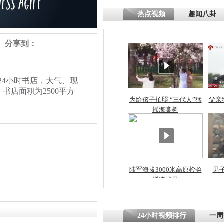
热点视频
趣闻八卦
四川一精神
病发持大锤
分享到：
探访传承四
24小时书店，大气、现
俗：近万民
店面积为2500平方
英省亲送行
为给孩子拍照 “三代人”猛
父亲
摇海棠树
小伙骑车逆
崩溃 网上
因
陆军海拔3000米高原检验
男
训练成果
责任编辑：【
李雨昕
】
四川兴文苗
度苗族花山
24小时视频排行
一周