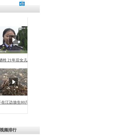
残疾男子因
砸银行
千年传统习
众为娥皇女
牺牲 21年后女儿从警
行被查情绪
回答崩溃原
子在江边放生80斤蛇
乡上万人欢
节
视频排行