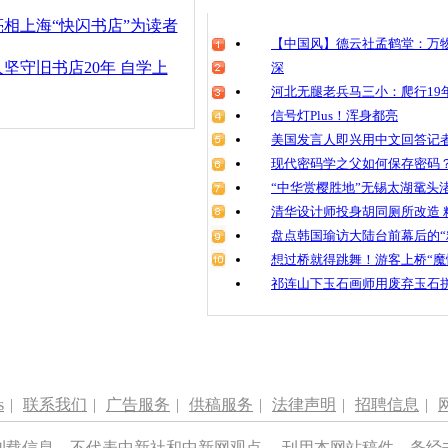
清明祭英烈
相上海“快闪书店”为读者
魂
【中国风】德云社孟鹤堂：万物
坚守旧书店20年 自学上
深
河北无腿老兵马三小：爬行19年
信号灯Plus！浑身都亮
北京现超文
时书店
美国发言人即兴用中文回答记
现代密码学之父如何保存密码
“中华赏樱胜地”无锡太湖鼋头
清华设计师投身胡同厕所改造 
盘点韩国瑜访大陆台前幕后的“
想过桥就得跳舞！游客上桥“魔
祁连山下玉石画师用废弃玉石
s
|
联系我们
|
广告服务
|
供稿服务
|
法律声明
|
招聘信息
|
刊载信息，不代表中新社和中新网观点。 刊用本网站稿件，务经