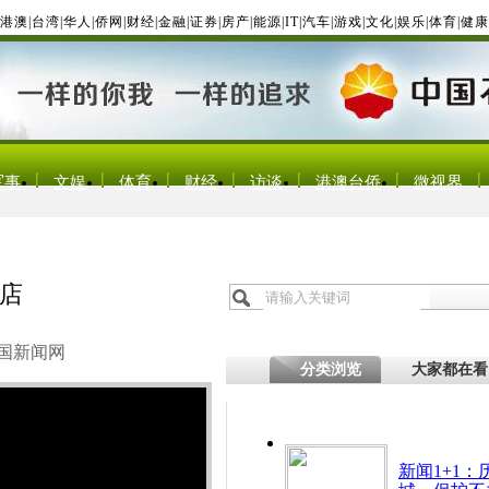
港澳
|
台湾
|
华人
|
侨网
|
财经
|
金融
|
证券
|
房产
|
能源
|
IT
|
汽车
|
游戏
|
文化
|
娱乐
|
体育
|
健康
军事
文娱
体育
财经
访谈
港澳台侨
微视界
书店
国新闻网
分类浏览
大家都在看
新闻1+1