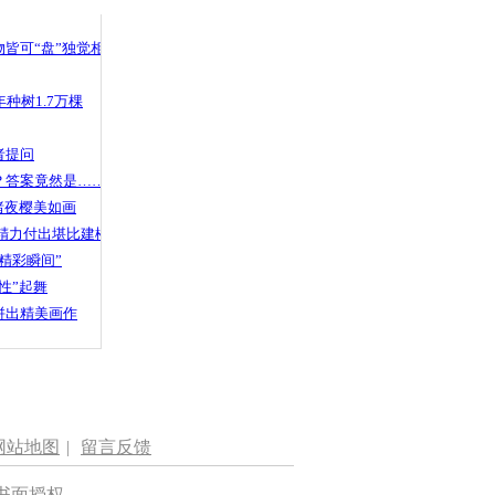
 哀思悼忠
皆可“盘”独觉相声
种树1.7万棵
艺范儿24小
者提问
？答案竟然是……
渚夜樱美如画
精力付出堪比建楼
精彩瞬间”
性”起舞
拼出精美画作
网站地图
|
留言反馈
书面授权。