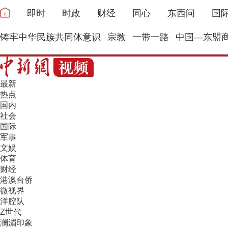
即时
时政
财经
同心
东西问
国
铸牢中华民族共同体意识
宗教
一带一路
中国—东盟
最新
热点
国内
社会
国际
军事
文娱
体育
财经
港澳台侨
微视界
洋腔队
Z世代
澜湄印象