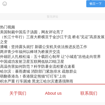
畅言一下
暂无评论
热门视频
美国制裁中国瓜子汤圆，网友评论亮了
（长江十年行）三座大桥横亘于金沙江干流 桥名“见证”高原发展
之变
潘曦：坚持露头就打 新疆公安机关依法推进反恐工作
两岸青少年福州以棒球为桥展开交流
外籍匠人扎根松滋：五十载匠心制琴 让“小城造”吉他走向世界
中国成功发射卫星互联网低轨23组卫星
高温伤害如何防范？科学防暑全流程要点速看
哈尔滨：暴雨袭城 消防部门紧急排水 疏散群众
萌翻香港岛！香港限定熊猫“叮叮车”上街
积水严重 行车困难 黑龙江哈尔滨遭遇强降雨
关于我们
About us
联系我们