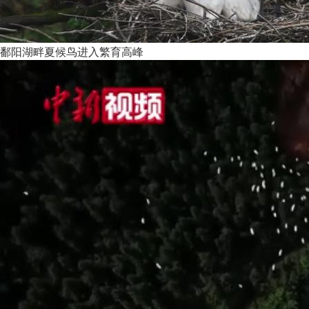
鄱阳湖畔夏候鸟进入繁育高峰