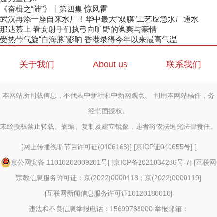
《奋楫之“陆”》丨第四集 惊风雷
武汉再添一座自来水厂！华中最大“双膜”工艺应急水厂通水
那达慕上 看女射手们执弓向旷野的飒爽与豪情
受热带气旋“白海豚”影响 香港录得今年以来最高气温
关于我们
About us
联系我们
本网站所刊载信息，不代表中新社和中新网观点。 刊用本网站稿件，务
经书面授权。
未经授权禁止转载、摘编、复制及建立镜像，违者将依法追究法律责任。
[
网上传播视听节目许可证(0106168)
] [
京ICP证040655号
] [
京公网安备 11010202009201号
] [
京ICP备2021034286号-7
] [
互联网
宗教信息服务许可证：京(2022)0000118；京(2022)0000119
]
[
互联网新闻信息服务许可证10120180010
]
违法和不良信息举报电话：15699788000 举报邮箱：