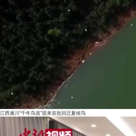
江西遂川“千年鸟道”迎来首批回迁夏候鸟