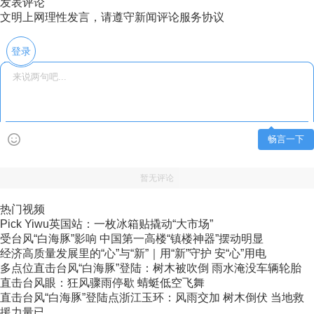
发表评论
文明上网理性发言，请遵守新闻评论服务协议
登录
畅言一下
暂无评论
热门视频
Pick Yiwu英国站：一枚冰箱贴撬动“大市场”
受台风“白海豚”影响 中国第一高楼“镇楼神器”摆动明显
经济高质量发展里的“心”与“新”｜用“新”守护 安“心”用电
多点位直击台风“白海豚”登陆：树木被吹倒 雨水淹没车辆轮胎
直击台风眼：狂风骤雨停歇 蜻蜓低空飞舞
直击台风“白海豚”登陆点浙江玉环：风雨交加 树木倒伏 当地救
援力量已...