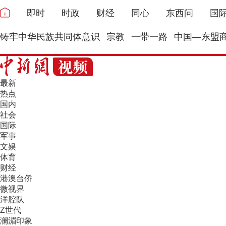
即时
时政
财经
同心
东西问
国
铸牢中华民族共同体意识
宗教
一带一路
中国—东盟
最新
热点
国内
社会
国际
军事
文娱
体育
财经
港澳台侨
微视界
洋腔队
Z世代
澜湄印象