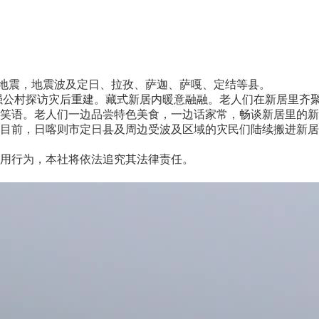
级地震，地震波及定日、拉孜、萨迦、萨嘎、定结等县。
强公村探访灾后重建。藏式新居内暖意融融。老人们在新居里齐
笑语。老人们一边品尝特色美食，一边话家常，畅谈新居里的新
前，日喀则市定日县及周边受波及区域的灾民们陆续搬进新居。(
用行为，本社将依法追究其法律责任。