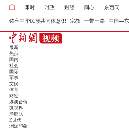
即时
时政
财经
同心
东西问
铸牢中华民族共同体意识
宗教
一带一路
中国—
最新
热点
国内
社会
国际
军事
文娱
体育
财经
港澳台侨
微视界
洋腔队
Z世代
澜湄印象