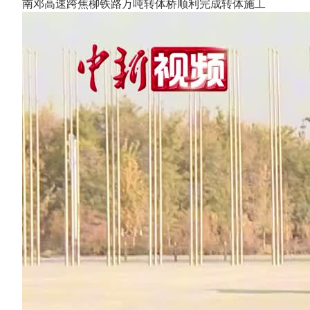
南邓高速跨焦柳铁路万吨转体桥顺利完成转体施工