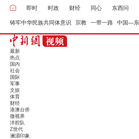
即时
时政
财经
同心
东西问
铸牢中华民族共同体意识
宗教
一带一路
中国—
最新
热点
国内
社会
国际
军事
文娱
体育
财经
港澳台侨
微视界
洋腔队
Z世代
澜湄印象