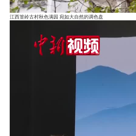
江西篁岭古村秋色满园 宛如大自然的调色盘