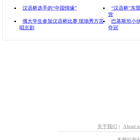
汉语桥选手的“中国情缘”
“汉语桥”东
营
俄大学生参加汉语桥比赛 现场秀方言
巴基斯坦小伙
唱京剧
夺冠
关于我们
|
About u
本网站所