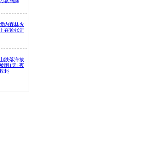
力就摘牌
境内森林火
正在紧张进
山跌落海拔
崖被困1天1夜
救起
火车去卖菜
买下
把道路让
突发疾病交