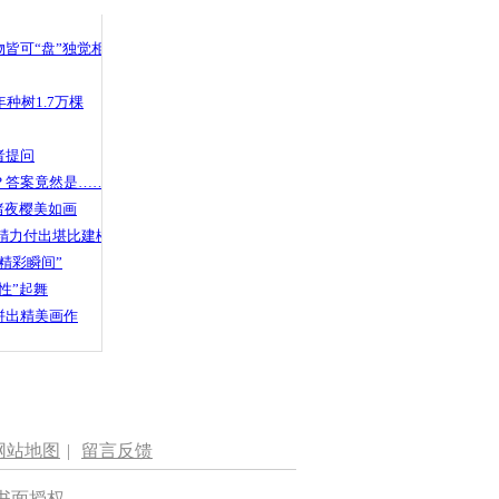
 哀思悼忠
皆可“盘”独觉相声
种树1.7万棵
选手体验云南
者提问
？答案竟然是……
渚夜樱美如画
精力付出堪比建楼
精彩瞬间”
性”起舞
拼出精美画作
网站地图
|
留言反馈
书面授权。