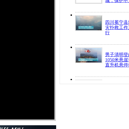
城，保护不
四川冕宁县
灾扑救工作
行
男子清明登
1050米悬
直升机悬停
九旬老人挤
乘务员全部
“所有车辆
开！”儿童
警急速救助