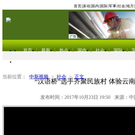
首页
|
滚动
|
国内
|
国际
|
军事
|
社会
|
地方
|
首页
最新
热点
国内
社会
国际
东北亚电视网
当前位置：
中新视频
>
社会
>
正文
“汉语桥”选手齐聚民族村 体验云
发布时间：2017年10月23日 19:50
来源：中