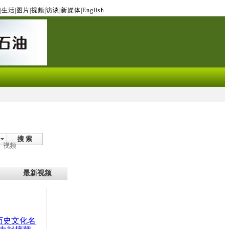
|
生活
|
图片
|
视频
|
访谈
|
新媒体
|
English
搜 索
视频
最新视频
：历史文化名