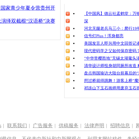
清明祭英烈
盟国家青少年夏令营贵州开
魂
【中国风】德云社孟鹤堂：万物
演绎双截棍“汉语桥”决赛
深
河北无腿老兵马三小：爬行19年
信号灯Plus！浑身都亮
“汉语桥”
民族风情
美国发言人即兴用中文回答记
现代密码学之父如何保存密码
“中华赏樱胜地”无锡太湖鼋头
清华设计师投身胡同厕所改造 
盘点韩国瑜访大陆台前幕后的“
想过桥就得跳舞！游客上桥“魔
祁连山下玉石画师用废弃玉石
s
|
联系我们
|
广告服务
|
供稿服务
|
法律声明
|
招聘信息
|
刊载信息，不代表中新社和中新网观点。 刊用本网站稿件，务经