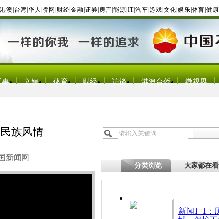
港澳
|
台湾
|
华人
|
侨网
|
财经
|
金融
|
证券
|
房产
|
能源
|
IT
|
汽车
|
游戏
|
文化
|
娱乐
|
体育
|
健康
军事
文娱
体育
财经
访谈
港澳台侨
微视界
南民族风情
国新闻网
分类浏览
大家都在看
新闻1+1