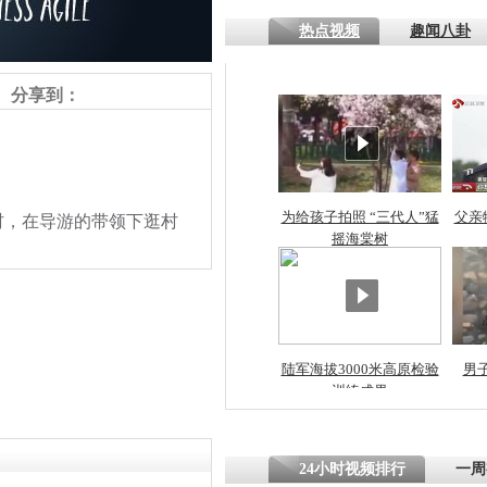
热点视频
趣闻八卦
四川一精神
病发持大锤
分享到：
探访传承四
俗：近万民
英省亲送行
为给孩子拍照 “三代人”猛
父亲
村，在导游的带领下逛村
摇海棠树
小伙骑车逆
崩溃 网上
因
陆军海拔3000米高原检验
男
训练成果
四川兴文苗
责任编辑：【
卢岩
】
度苗族花山
24小时视频排行
一周