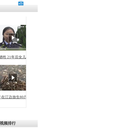
残疾男子因
砸银行
千年传统习
众为娥皇女
牺牲 21年后女儿从警
行被查情绪
回答崩溃原
子在江边放生80斤蛇
乡上万人欢
节
视频排行