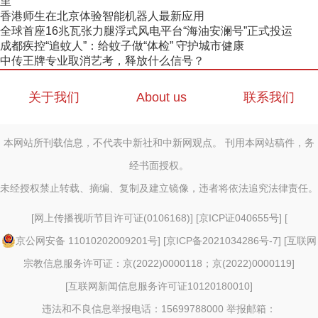
里”
香港师生在北京体验智能机器人最新应用
全球首座16兆瓦张力腿浮式风电平台“海油安澜号”正式投运
成都疾控“追蚊人”：给蚊子做“体检” 守护城市健康
中传王牌专业取消艺考，释放什么信号？
关于我们
About us
联系我们
本网站所刊载信息，不代表中新社和中新网观点。 刊用本网站稿件，务
经书面授权。
未经授权禁止转载、摘编、复制及建立镜像，违者将依法追究法律责任。
[
网上传播视听节目许可证(0106168)
] [
京ICP证040655号
] [
京公网安备 11010202009201号
] [
京ICP备2021034286号-7
] [
互联网
宗教信息服务许可证：京(2022)0000118；京(2022)0000119
]
[
互联网新闻信息服务许可证10120180010
]
违法和不良信息举报电话：15699788000 举报邮箱：