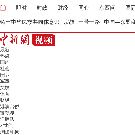
即时
时政
财经
同心
东西问
国
铸牢中华民族共同体意识
宗教
一带一路
中国—东盟
最新
热点
国内
社会
国际
军事
文娱
体育
财经
港澳台侨
微视界
洋腔队
Z世代
澜湄印象