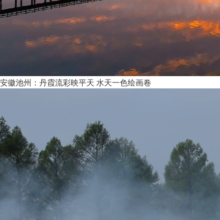
安徽池州：丹霞流彩映平天 水天一色绘画卷