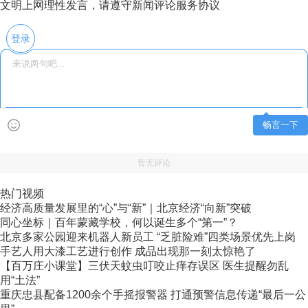
文明上网理性发言，请遵守新闻评论服务协议
登录
畅言一下
暂无评论
热门视频
经济高质量发展里的“心”与“新”｜北京经济“向新”突破
同心坐标｜百年蒙藏学校，何以诞生多个“第一”？
北京多家公园迎来机器人新员工 “乏脏险难”四类场景优先上岗
手艺人用大漆工艺进行创作 成品出现那一刻太惊艳了
【百万庄小课堂】三伏天蚊虫叮咬止痒存误区 医生提醒勿乱
用“土法”
重庆忠县配备1200余个手摇报警器 打通预警信息传递“最后一公