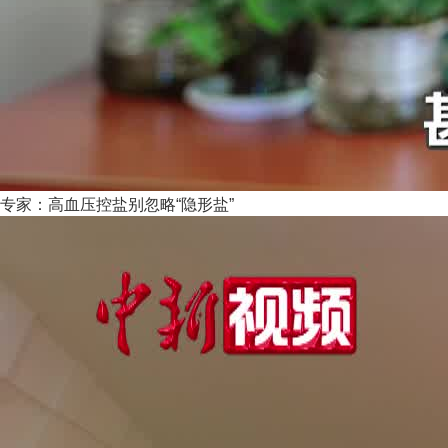
专家：高血压控盐别忽略“隐形盐”