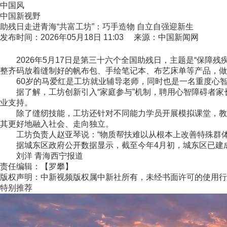
中国风
中国新视野
助残日走进青海“共富工坊”：巧手造物 自立自强迎新生
发布时间：2026年05月18日 11:03 来源：中国新闻网
2026年5月17日是第三十六个全国助残日，主题是“保障残
整齐码放着缝制好的帆布包、手绘笔记本、布艺床单等产品，做
60岁的马爱红是工坊就业辅导老师，同时也是一名重度心智障
据了解，工坊创新引入“家庭参与”机制，聘用心智障碍者家长
业支持。
除了缝纫技能，工坊还针对不同能力学员开展模拟课堂，教授
其更好地融入社会、走向独立。
工坊负责人赵亚琴说：“物质帮扶难以从根本上改善特殊群体生
据城东区政府公开数据显示，截至今年4月初，城东区已建成14
刘洋 青海西宁报道
责任编辑：【罗攀】
版权声明：中新视频版权属中新社所有，未经书面许可的使用行
特别推荐