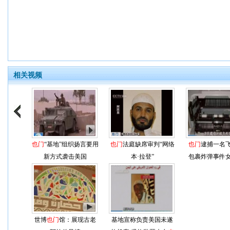
相关视频
也门
“基地”组织扬言要用
也门
法庭缺席审判“网络
也门
逮捕一名
新方式袭击美国
本·拉登”
包裹炸弹事件
世博
也门
馆：展现古老
基地宣称负责美国未遂