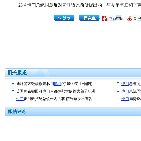
23号也门总统同意反对党联盟此前所提出的，与今年年底和平离
中新空间
新
迪拜警方缴获欲走私到
也门
的16000支手枪(图)
也门
总统同
英国宣布撤回驻
也门
首都萨那大使馆大部分职员
也门
总统同
也门
反对派拒绝总统年内去职 萨利赫发出警告
也门
局势逆
跟帖评论