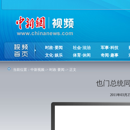
时政·要闻
社会·法治
军事·科技
文化·娱乐
体育·休闲
奇闻·趣事
当前位置：
中新视频
->
时政·要闻
-> 正文
也门总统同
2011年03月