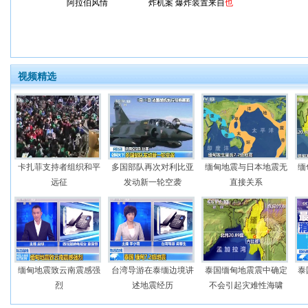
阿拉伯风情
炸机案 爆炸装置来自
也
门
视频精选
卡扎菲支持者组织和平
多国部队再次对利比亚
缅甸地震与日本地震无
缅
远征
发动新一轮空袭
直接关系
缅甸地震致云南震感强
台湾导游在泰缅边境讲
泰国缅甸地震震中确定
泰
烈
述地震经历
不会引起灾难性海啸