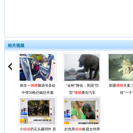
相关视频
南非一
狒狒
脑袋等多处
“金刚”降临：英国“巨
新疆
狒狒
夫妻
中弹50枪仍疯狂作案
型”
狒狒
袭击汽车
得“一子
小
猩猩
扔石头砸同伴 惹
好色黑
猩猩
偷窥女饲养