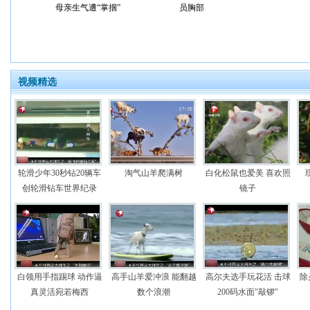
母亲生气遭“掌掴”
员胸部
视频精选
轮滑少年30秒钻20辆车
淘气山羊爬满树
白化松鼠也爱美 喜欢照
创轮滑钻车世界纪录
镜子
白领用手指踢球 动作逼
高手山羊爱冲浪 能翻越
高尔夫选手玩花活 击球
除
真灵活宛若梅西
数个浪潮
200码水面"敲锣"