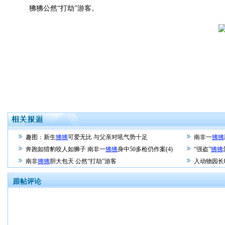
狒狒公然“打劫”游客。
趣图：新生
狒狒
可爱无比 与父亲对吼气势十足
南非一
狒狒
奔跑如猎豹咬人如狮子 南非一
狒狒
身中50多枪仍作案(4)
“强盗”
狒狒
南非
狒狒
胆大包天 公然“打劫”游客
入动物园长
跟帖评论