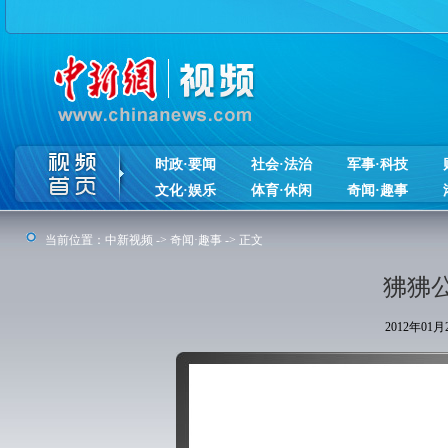
时政·要闻
社会·法治
军事·科技
文化·娱乐
体育·休闲
奇闻·趣事
当前位置：
中新视频
->
奇闻·趣事
-> 正文
狒狒公
2012年01