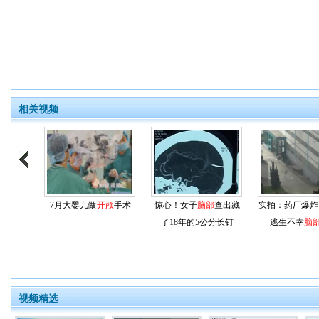
相关视频
7月大婴儿做
开颅
手术
惊心！女子
脑部
查出藏
实拍：药厂爆炸
了18年的5公分长钉
逃生不幸
脑
视频精选