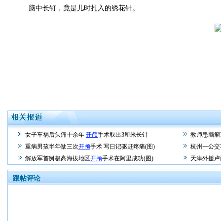
脑中长钉，竟是儿时扎入的绣花针。
女子车祸后头痛十余年
开颅
手术取出3厘米长针
教师患脑瘤
重病男孩半年做三次
开颅
手术 写日记驱赶疼痛(图)
杭州一公交
解放军首例极高海拔地区
开颅
手术在阿里成功(图)
天津外援卢
跟帖评论