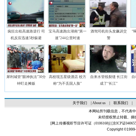
疯狂出租高速路逆行 司
宝马高速跑出湖南“第一
酒驾司机街头发飙训交
“
机反应迅速5秒躲避
速”244公里时速
警
犀利城管“眼神执法”30分
高校现五星级酒店 校方
自来水管线裂缝 长江街
自
钟盯走摊贩
称“为不丢国人脸”
成了“长江”
关于我们
|
About us
|
联系我们
|
本网站所刊载信息，不代表中
未经授权禁止转载、摘
[
网上传播视听节目许可证（0106168)
] [
京ICP证04065
Copyright ©1999