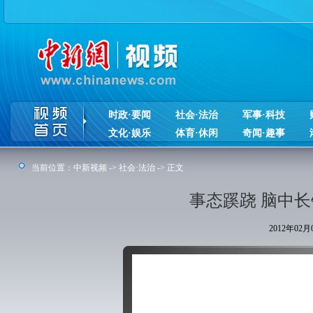
时政·要闻
社会·法治
军事·科技
文化·娱乐
体育·休闲
奇闻·趣事
当前位置：
中新视频
->
社会·法治
-> 正文
事态蹊跷 脑中
2012年02