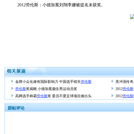
2012劳伦斯：小德加冕刘翔李娜被提名未获奖。
金牌小众化难有国际影响力 中国选手错失
劳伦斯
美冲浪传奇
劳伦斯
奖揭晓 小德加冕最佳男运动员奖
2012
劳伦斯
高网选手称霸
劳伦斯
奖 委员不爱足球项目难出头
2012
劳伦斯
跟帖评论