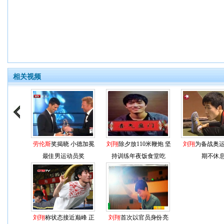
相关视频
劳伦斯
奖揭晓 小德加冕
刘翔
除夕放110米鞭炮 坚
刘翔
为备战奥运
最佳男运动员奖
持训练年夜饭食堂吃
期不休
刘翔
称状态接近巅峰 正
刘翔
首次以官员身份亮