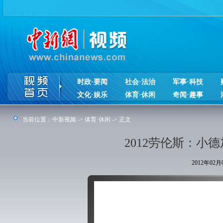
时政·要闻
社会·法治
军事·科技
文化·娱乐
体育·休闲
奇闻·趣事
当前位置：
中新视频
->
体育·休闲
-> 正文
2012劳伦斯：小
2012年02