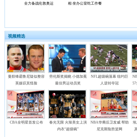
全力备战伦敦奥运
相 坐办公室吃工作餐
视频精选
曼联锋霸鲁尼疑似整容
劳伦斯奖揭晓 小德加冕
NFL超级碗落幕 纽约巨
N
英媒叹其怪脸
最佳男运动员奖
人逆转夺冠
5
CBA全明星首发公布
春光无限 火辣美女上演
NBA华裔后卫发威 帮助
埃
内衣“超级碗”
尼克斯险胜篮网