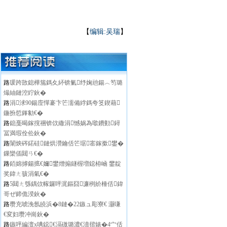
【
编辑:吴瑞
】
路
瑗跨敳鎴樺箷鎷夊紑锛氭纾婅兘鍚︿笉璐
熶紬鏈涳紵鈥�
路
涓浗90鍚庢憚褰卞笀濡備綍鎷夸笅鍥藉
鍦扮悊鎽勨€�
路
鎴戞暍鎵撹祵锛佽繖涓憾娲為噷鐨勭鐞
冨満瑕佺伀鈥�
路
闈炴硶鍩硅鏈烘瀯鑰佸笀琚寚鎵撳鐢�
鏁欒偛閮ㄢ€�
路
銆婂摢鍚掋€嬭鐢熷搧鐩楃増鐚栫崡 鐢靛
奖鍏ㄤ骇涓氣€�
路
5閮ㄤ綔鍝佽幏鑼呯浘鏂囧濂栵紒棰佸鍏
哥ぜ鍗佹湀鈥�
路
瓒充唬浼氬皢浜�8鏈�22鏃ュ彫寮€ 灏嗛
€変妇瓒冲崗鈥�
路
鏃呯編澶х唺鐚€滆礉璐濃€濆揩婊�4宀佸