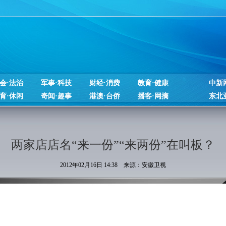
会·法治
军事·科技
财经·消费
教育·健康
中新
育·休闲
奇闻·趣事
港澳·台侨
播客·网摘
东北
两家店店名“来一份”“来两份”在叫板？
2012年02月16日 14:38 来源：安徽卫视