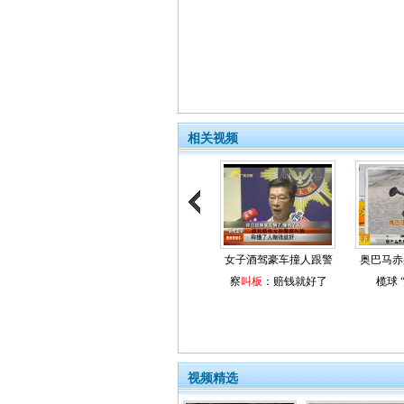
相关视频
女子酒驾豪车撞人跟警
奥巴马赤
察
叫板
：赔钱就好了
榄球 
视频精选