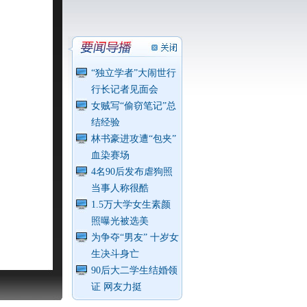
“独立学者”大闹世行
行长记者见面会
女贼写“偷窃笔记”总
结经验
林书豪进攻遭“包夹”
血染赛场
4名90后发布虐狗照
当事人称很酷
1.5万大学女生素颜
照曝光被选美
为争夺“男友” 十岁女
生决斗身亡
90后大二学生结婚领
证 网友力挺