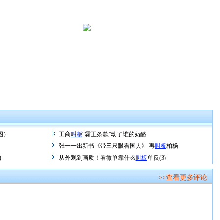
图）
工商
叫板
“霸王条款”动了谁的奶酪
张一一出新书《带三只眼看国人》 再
叫板
柏杨
)
从外观到画质！看微单靠什么
叫板
单反(3)
>>查看更多评论