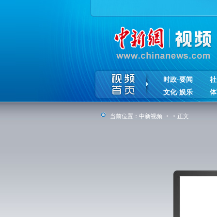
时政·要闻
社
文化·娱乐
体
当前位置：
中新视频
-> -> 正文