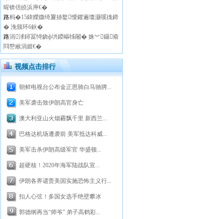
暒锛佸皢浜庘€�
路
杩�15鍏嬫媺绮夐捇鐜懓鑺遍瓊灏嗘媿鍗
� 浼颁环6鈥�
路
涓浗鐞冨憳娆ф垬鍐嶇牬闂� 姝︾鑷瘉
閰嶅緱涓娾€�
视频点击排行
朝鲜电视台公布金正恩骑白马驰骋...
美军袭击致伊朗高官身亡
澳大利亚山火烟霾飘千里 新西兰...
巴格达机场遭袭前 美军抵达科威...
美军击杀伊朗高级军官 华盛顿...
超硬核！2020年海军陆战队宣...
伊朗各界谴责美国实施恐怖主义行...
扣人心弦！多国女选手绝壁攀冰
郭德纲再当“师爷” 弟子高鹤彩...