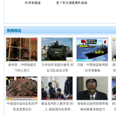
件早有预谋
责？军方调查事件真相
视频精选
叙利亚：冲突致超过
日本自民党提出修宪 拟
日媒：中国海监船再阻
国
7500人死亡
自卫队改自卫军
日本测量船
等
中国成功追回走私珍罕
紫金县丙肝人数升至383
海地前总统阿里斯蒂德
欧
恐龙蛋窝化石
人 感染源仍未查明
被诉贩毒洗钱贪污