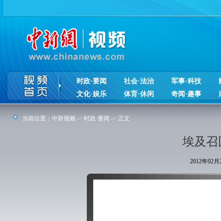
时政·要闻
社会·法治
军事·科技
文化·娱乐
体育·休闲
奇闻·趣事
当前位置：
中新视频
->
时政·要闻
-> 正文
埃及召
2012年02