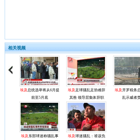
相关视频
埃及
总统选举将从6月提
埃及
足球骚乱足协难辞
埃及
开罗税务
前至5月底
其咎 领导层集体辞职
乱示威者
埃及
东部球迷称骚乱事
埃及
球迷骚乱：谁该负