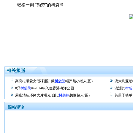
轻松一刻 “勤劳”的树袋熊
高晓松晒爱女"萝莉照" 戴
树袋熊
帽俨然小潮人(图)
澳大利亚动
8只
树袋熊
料2014年入住香港海洋公园
澳洲的
树袋
周迅清新环保大片曝光 自比
树袋熊
想做超人(图)
英男子骑单
跟帖评论