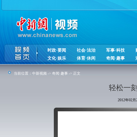
时政·要闻
社会·法治
军事·科技
文化·娱乐
体育·休闲
奇闻·趣事
当前位置：
中新视频
->
奇闻·趣事
-> 正文
轻松一刻
2012年02