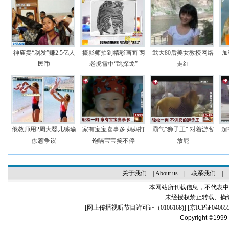
神庙卖“剃发”赚2.5亿人
摄影师拍到精彩画面 两
武大80后美女教授网络
加
民币
老虎雪中“跳探戈”
走红
俄教师用2周大婴儿练瑜
家有宝宝喜事多 妈妈打
霸气"狮子王" 对着游客
超
伽惹争议
饱嗝宝宝笑不停
放屁
关于我们
|
About us
|
联系我们
|
本网站所刊载信息，不代表中
未经授权禁止转载、摘
[
网上传播视听节目许可证（0106168)
] [
京ICP证04065
Copyright ©1999