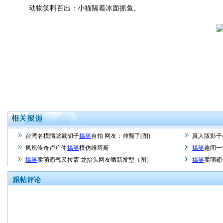
动物笑料百出：小猫隔着冰面抓鱼。
台湾名模隋棠戴胡子
搞笑
自拍 网友：帅翻了(图)
真人版影子
凤凰传奇卢广仲
搞笑
模仿维塔斯
搞笑
趣闻一
搞笑
卖萌霸气又拉轰 龙抬头网友晒新发型（图）
搞笑
卖萌霸
跟帖评论