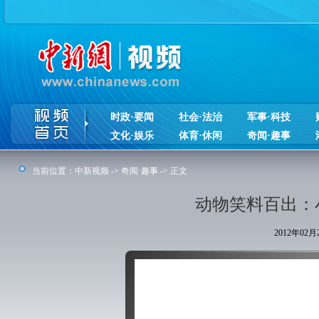
时政·要闻
社会·法治
军事·科技
文化·娱乐
体育·休闲
奇闻·趣事
当前位置：
中新视频
->
奇闻·趣事
-> 正文
动物笑料百出：
2012年02