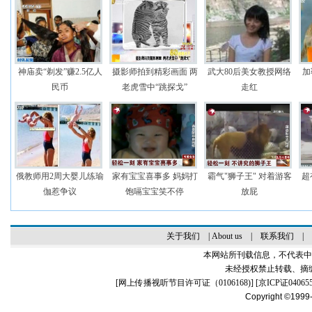
神庙卖“剃发”赚2.5亿人
摄影师拍到精彩画面 两
武大80后美女教授网络
加
民币
老虎雪中“跳探戈”
走红
俄教师用2周大婴儿练瑜
家有宝宝喜事多 妈妈打
霸气"狮子王" 对着游客
超
伽惹争议
饱嗝宝宝笑不停
放屁
关于我们
|
About us
|
联系我们
|
本网站所刊载信息，不代表中
未经授权禁止转载、摘
[
网上传播视听节目许可证（0106168)
] [
京ICP证04065
Copyright ©1999