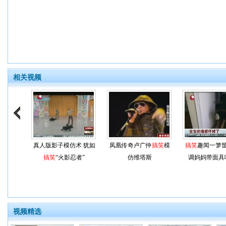
相关视频
真人版影子模仿术 犹如
凤凰传奇卢广仲
搞笑
模
搞笑
趣闻一箩
搞笑
“火影忍者”
仿维塔斯
调妈妈带面具
视频精选