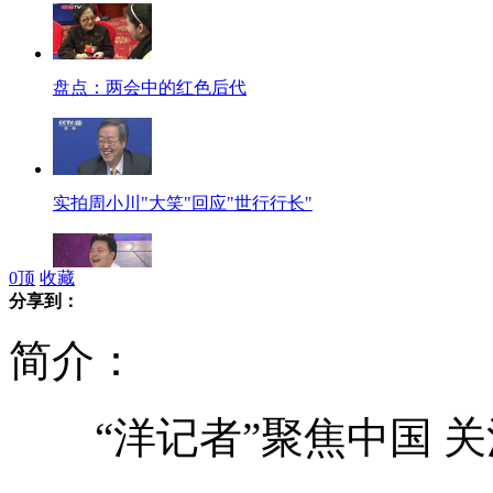
盘点：两会中的红色后代
实拍周小川"大笑"回应"世行行长"
0
顶
收藏
分享到：
女士优先：中国狼爸萧百佑
简介：
“洋记者”聚焦中国 关注
刘翔称没想到对手跑那么快 脚跟磕破