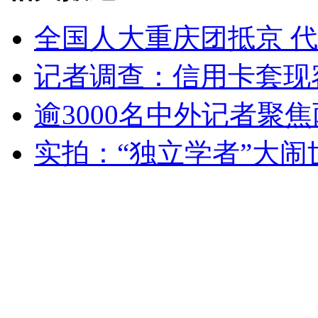
全国人大重庆团抵京 
女孩北京地铁殴打老人 痛下狠手拳打脚踢
记者调查：信用卡套现
逾3000名中外记者聚
无痛分娩是否安全 医生回应
实拍：“独立学者”大
外交部：反对强权政治霸凌主义
外交部：有关国家言论片面不公正
安徽一实载49人客车翻车