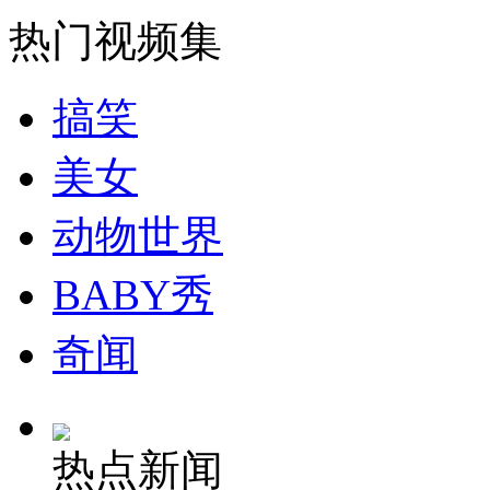
热门视频集
走！跟着总书记去植树
搞笑
消防员救轻生者
花炮节热闹非凡
减压"枕头大战"
美女
动物世界
纽约上演“枕头大战”
BABY秀
奇闻
司机酒驾遇交警 急速倒车逃窜
热点新闻