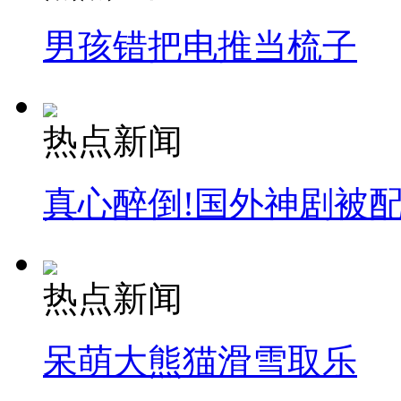
男孩错把电推当梳子
热点新闻
真心醉倒!国外神剧被
热点新闻
呆萌大熊猫滑雪取乐