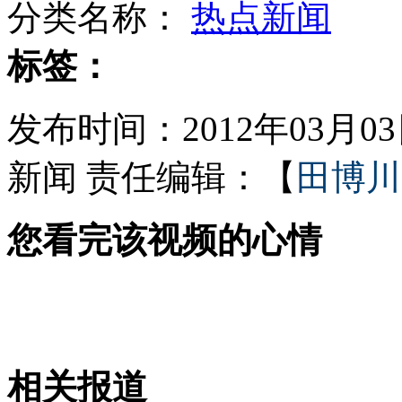
分类名称：
热点新闻
两会声音：目前无发500或千元大钞计划
标签：
发布时间：2012年03月03日
新闻回顾：日本大地震发生一刻
新闻
责任编辑：【
田博川
您看完该视频的心情
央行:商业银行不能参与一成首付
逃犯姐姐裸身拉民警合影阻止抓捕
相关报道
山西运城恶犬咬伤多人 警民合力深夜将其击毙