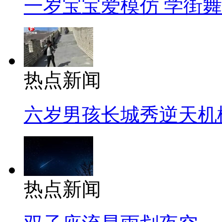
一岁宝宝爱模仿 学街
热点新闻
六岁男孩长城秀逆天机
热点新闻