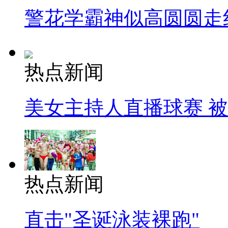
警花学霸神似高圆圆走
热点新闻
美女主持人直播球赛 
热点新闻
直击"圣诞泳装裸跑"