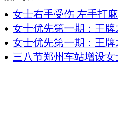
女士右手受伤 左手打
女孩北京地铁殴打老人 痛下狠手拳打脚踢
女士优先第一期：王牌
女士优先第一期：王牌
无痛分娩是否安全 医生回应
三八节郑州车站增设女
外交部：反对强权政治霸凌主义
外交部：有关国家言论片面不公正
安徽一实载49人客车翻车