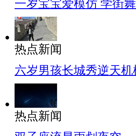
一岁宝宝爱模仿 学街
热点新闻
六岁男孩长城秀逆天机
热点新闻