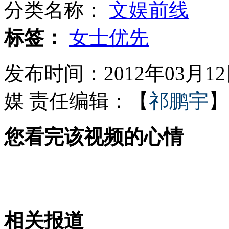
分类名称：
文娱前线
前羽球冠军失踪后代表外国参赛
标签：
女士优先
发布时间：2012年03月12日
实拍商贩用工业松香给鸭拔毛
媒
责任编辑：【
祁鹏宇
】
您看完该视频的心情
阿根廷一双层巴士坠崖
新生儿食道闭锁 400公里接力营救
相关报道
山西运城恶犬咬伤多人 警民合力深夜将其击毙