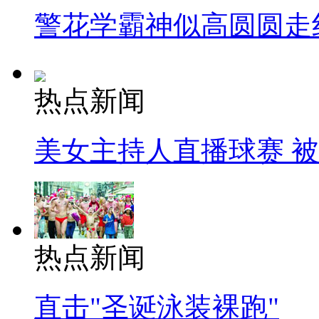
警花学霸神似高圆圆走
热点新闻
美女主持人直播球赛 
热点新闻
直击"圣诞泳装裸跑"