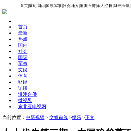
首页
|
滚动
|
国内
|
国际
|
军事
|
社会
|
地方
|
港澳
|
台湾
|
华人
|
侨网
|
财经
|
金融
|
首页
最新
热点
国内
社会
国际
军事
文娱
体育
财经
访谈
港澳台侨
微视界
东北亚电视网
当前位置：
中新视频
>
文娱前线
>
娱乐
>
正文