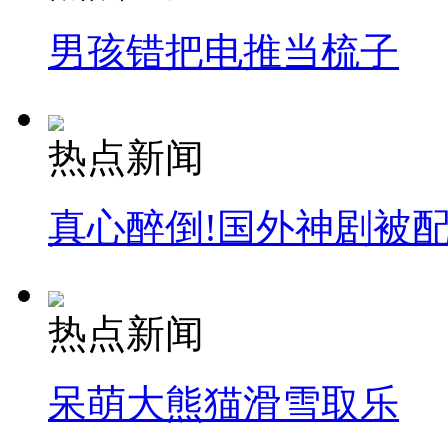
男孩错把电推当梳子
热点新闻
真心醉倒!国外神剧被
热点新闻
呆萌大熊猫滑雪取乐