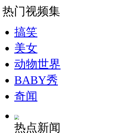
热门视频集
走！跟着总书记去植树
搞笑
消防员救轻生者
花炮节热闹非凡
减压"枕头大战"
美女
动物世界
纽约上演“枕头大战”
BABY秀
奇闻
司机酒驾遇交警 急速倒车逃窜
热点新闻