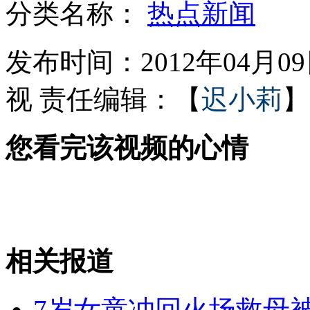
分类名称：
热点新闻
92岁老太助保姆成会计或英语老师
发布时间：2012年04月09日
视
责任编辑：【
迟小莉
】
揭秘美国总统特勤组
您看完该视频的心情
孕妇如厕婴儿掉进冲水口被挖坑施救
泰坦尼克号纪念之旅重现当年场景
相关报道
山西运城恶犬咬伤多人 警民合力深夜将其击毙
7岁女童冲回火场救母