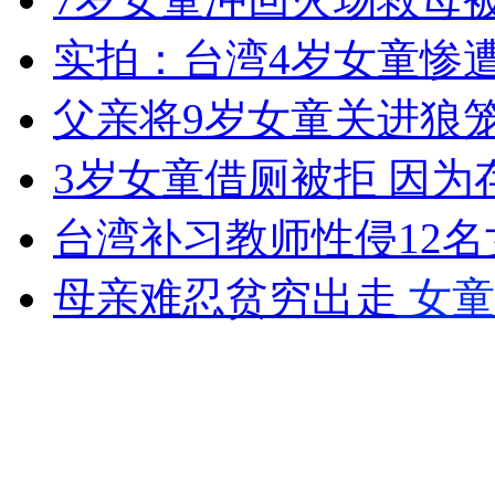
实拍：台湾4岁女童惨
女孩北京地铁殴打老人 痛下狠手拳打脚踢
父亲将9岁女童关进狼
3岁女童借厕被拒 因为
无痛分娩是否安全 医生回应
台湾补习教师性侵12名女
外交部：反对强权政治霸凌主义
母亲难忍贫穷出走
女童
外交部：有关国家言论片面不公正
安徽一实载49人客车翻车