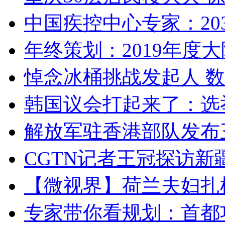
中国疾控中心专家：203
年终策划：2019年度大陆
悼念冰桶挑战发起人 数百
韩国议会打起来了：选举
解放军驻香港部队发布三
CGTN记者王冠探访新疆
【微视界】荷兰夫妇扎根青
专家带你看规划：首都功