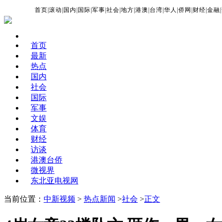
首页
|
滚动
|
国内
|
国际
|
军事
|
社会
|
地方
|
港澳
|
台湾
|
华人
|
侨网
|
财经
|
金融
|
首页
最新
热点
国内
社会
国际
军事
文娱
体育
财经
访谈
港澳台侨
微视界
东北亚电视网
当前位置：
中新视频
>
热点新闻
>
社会
>
正文