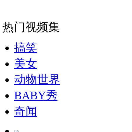
走！跟着总书记去植树
热门视频集
消防员救轻生者
花炮节热闹非凡
减压"枕头大战"
搞笑
美女
纽约上演“枕头大战”
动物世界
BABY秀
司机酒驾遇交警 急速倒车逃窜
奇闻