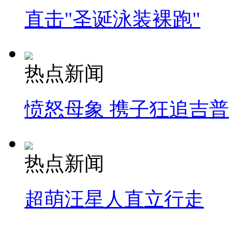
直击"圣诞泳装裸跑"
热点新闻
愤怒母象 携子狂追吉
热点新闻
超萌汪星人直立行走