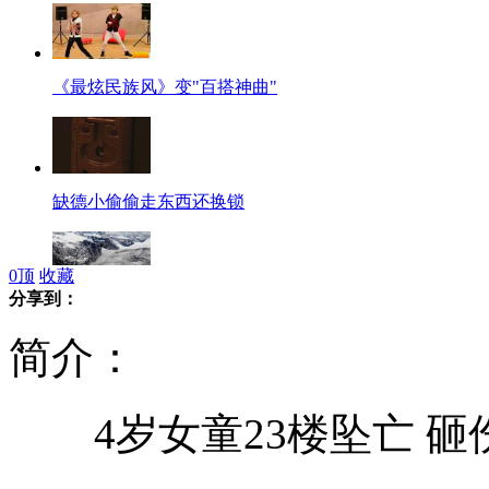
《最炫民族风》变"百搭神曲"
缺德小偷偷走东西还换锁
0
顶
收藏
分享到：
巴基斯坦军方公布雪崩事故现场照片
简介：
4岁女童23楼坠亡 砸
林书豪重现赛场 但只能直线慢跑