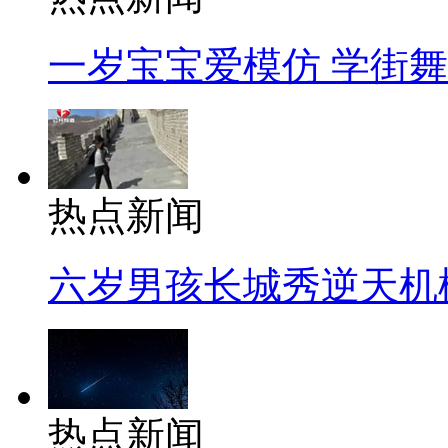
一岁宝宝爱模仿 学街
热点新闻
六岁男孩长城秀逆天机
热点新闻