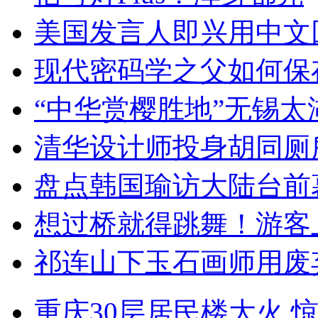
美国发言人即兴用中文
现代密码学之父如何保
“中华赏樱胜地”无锡
清华设计师投身胡同厕
盘点韩国瑜访大陆台前
想过桥就得跳舞！游客
祁连山下玉石画师用废
重庆30层居民楼大火