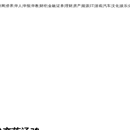
侨网
|
侨界
|
华人
|
华报
|
华教
|
财经
|
金融
|
证券
|
理财
|
房产
|
能源
|
IT
|
游戏
|
汽车
|
文化
|
娱乐
|