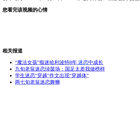
您看完该视频的心情
新闻回顾：日本大地震发生一刻
央行:商业银行不能参与一成首付
相关报道
“魔法女孩”痴迷哈利波特8年
迷恋
中成长
九旬老翁迷恋绿茵场：国足太差我做榜样
学生迷恋“穿越”作文出现“穿越体”
逃犯姐姐裸身拉民警合影阻止抓捕
两七旬老翁迷恋舞狮
王子哈里访南美 巴西少女想当王妃
山西运城恶犬咬伤多人 警民合力深夜将其击毙