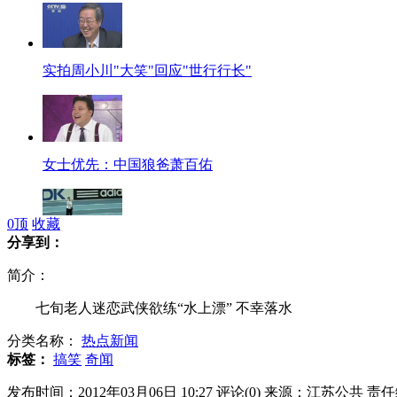
实拍周小川"大笑"回应"世行行长"
女士优先：中国狼爸萧百佑
0
顶
收藏
分享到：
刘翔称没想到对手跑那么快 脚跟磕破
简介：
七旬老人迷恋武侠欲练“水上漂” 不幸落水
分类名称：
热点新闻
两会声音：目前无发500或千元大钞计划
标签：
搞笑
奇闻
发布时间：2012年03月06日 10:27
评论(
0
)
来源：江苏公共
责任