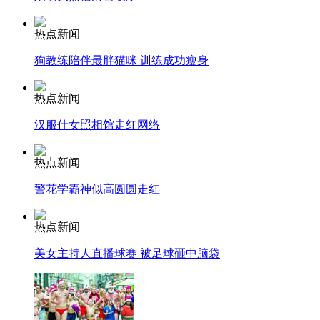
热点新闻
走！跟着总书记去植树
狗教练陪伴最胖猫咪 训练成功瘦身
消防员救轻生者
花炮节热闹非凡
减压"枕头大战"
热点新闻
汉服仕女照相馆走红网络
热点新闻
纽约上演“枕头大战”
警花学霸神似高圆圆走红
司机酒驾遇交警 急速倒车逃窜
热点新闻
美女主持人直播球赛 被足球砸中脑袋