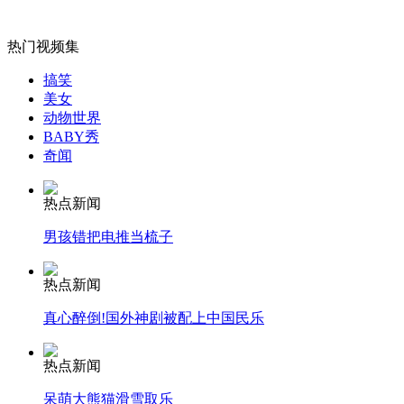
热门视频集
搞笑
女孩北京地铁殴打老人 痛下狠手拳打脚踢
美女
动物世界
BABY秀
无痛分娩是否安全 医生回应
奇闻
热点新闻
外交部：反对强权政治霸凌主义
男孩错把电推当梳子
外交部：有关国家言论片面不公正
热点新闻
真心醉倒!国外神剧被配上中国民乐
安徽一实载49人客车翻车
热点新闻
呆萌大熊猫滑雪取乐