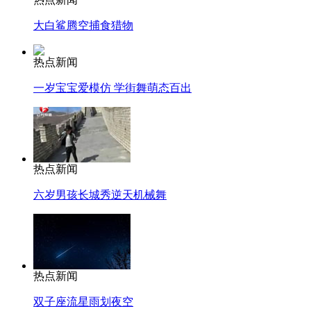
大白鲨腾空捕食猎物
热点新闻
一岁宝宝爱模仿 学街舞萌态百出
热点新闻
六岁男孩长城秀逆天机械舞
热点新闻
双子座流星雨划夜空