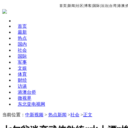
首页
|
新闻
|
社区
|
博客
|
国际
|
法治
|
台湾
|
港澳
|
首页
最新
热点
国内
社会
国际
军事
文娱
体育
财经
访谈
港澳台侨
微视界
东北亚电视网
当前位置：
中新视频
>
热点新闻
>
社会
>
正文