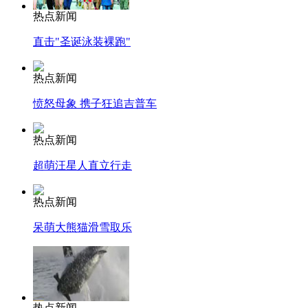
热点新闻
直击"圣诞泳装裸跑"
热点新闻
愤怒母象 携子狂追吉普车
热点新闻
超萌汪星人直立行走
热点新闻
呆萌大熊猫滑雪取乐
热点新闻