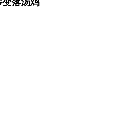
惨变落汤鸡