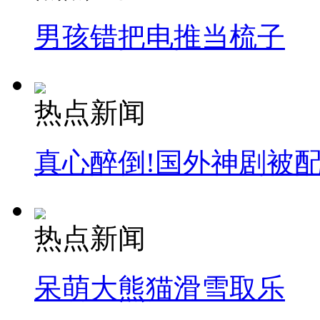
男孩错把电推当梳子
热点新闻
真心醉倒!国外神剧被
热点新闻
呆萌大熊猫滑雪取乐