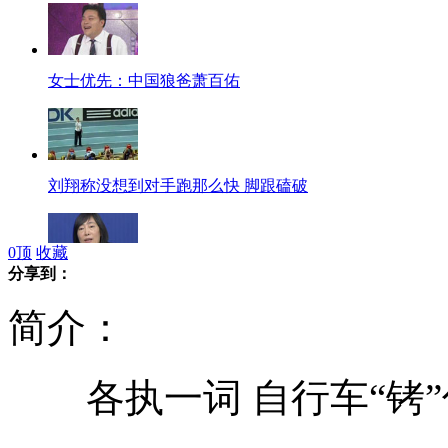
女士优先：中国狼爸萧百佑
刘翔称没想到对手跑那么快 脚跟磕破
0
顶
收藏
分享到：
两会声音：目前无发500或千元大钞计划
简介：
各执一词 自行车“铐”
新闻回顾：日本大地震发生一刻