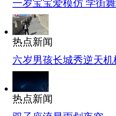
一岁宝宝爱模仿 学街
热点新闻
六岁男孩长城秀逆天机
热点新闻