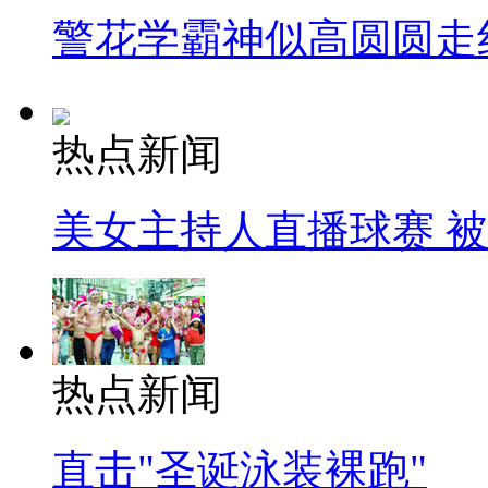
警花学霸神似高圆圆走
热点新闻
美女主持人直播球赛 
热点新闻
直击"圣诞泳装裸跑"