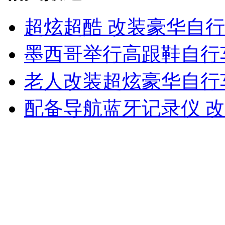
超炫超酷 改装豪华自
女孩北京地铁殴打老人 痛下狠手拳打脚踢
墨西哥举行高跟鞋自行
老人改装超炫豪华自行
无痛分娩是否安全 医生回应
配备导航蓝牙记录仪 
外交部：反对强权政治霸凌主义
外交部：有关国家言论片面不公正
安徽一实载49人客车翻车