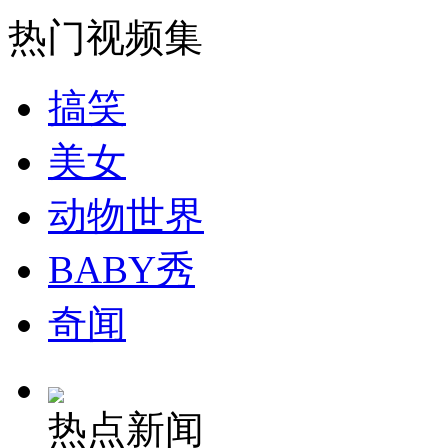
热门视频集
走！跟着总书记去植树
搞笑
消防员救轻生者
花炮节热闹非凡
减压"枕头大战"
美女
动物世界
纽约上演“枕头大战”
BABY秀
奇闻
司机酒驾遇交警 急速倒车逃窜
热点新闻