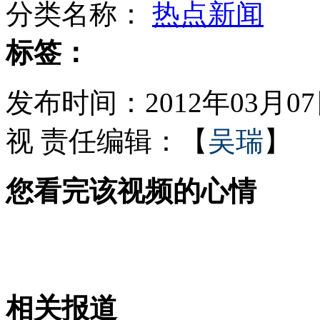
分类名称：
热点新闻
央行:商业银行不能参与一成首付
标签：
发布时间：2012年03月07日
逃犯姐姐裸身拉民警合影阻止抓捕
视
责任编辑：【
吴瑞
】
您看完该视频的心情
王子哈里访南美 巴西少女想当王妃
贵州特大拐卖儿童案件告破
相关报道
山西运城恶犬咬伤多人 警民合力深夜将其击毙