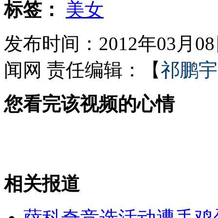
标签：
美女
发布时间：2012年03月08日
女孩北京地铁殴打老人 痛下狠手拳打脚踢
闻网
责任编辑：【
祁鹏宇
无痛分娩是否安全 医生回应
您看完该视频的心情
外交部：反对强权政治霸凌主义
外交部：有关国家言论片面不公正
相关报道
安徽一实载49人客车翻车
萨科奇竞选活动遭丢鸡