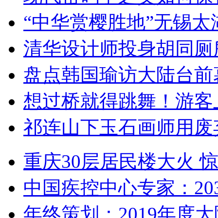
“中华赏樱胜地”无锡
清华设计师投身胡同厕
盘点韩国瑜访大陆台前
想过桥就得跳舞！游客
祁连山下玉石画师用废
重庆30层居民楼大火
中国疾控中心专家：203
年终策划：2019年度大陆