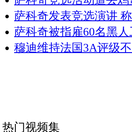
萨科奇发表竞选演讲 
走！跟着总书记去植树
萨科奇被指雇60名黑
消防员救轻生者
花炮节热闹非凡
减压"枕头大战"
穆迪维持法国3A评级
纽约上演“枕头大战”
司机酒驾遇交警 急速倒车逃窜
热门视频集