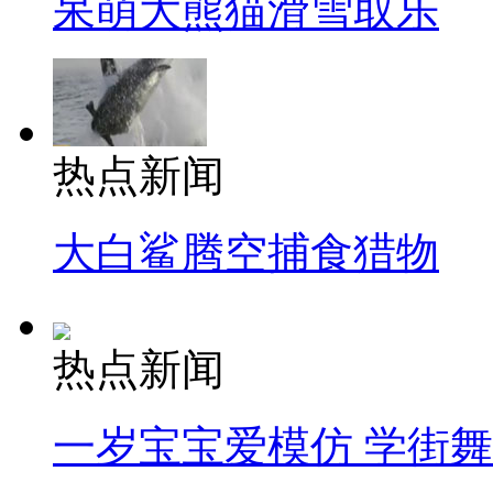
呆萌大熊猫滑雪取乐
热点新闻
大白鲨腾空捕食猎物
热点新闻
一岁宝宝爱模仿 学街