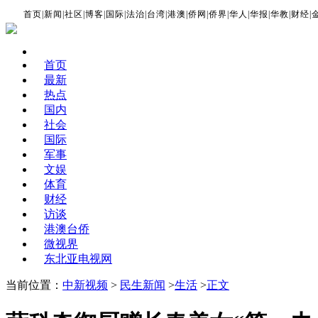
首页
|
新闻
|
社区
|
博客
|
国际
|
法治
|
台湾
|
港澳
|
侨网
|
侨界
|
华人
|
华报
|
华教
|
财经
|
首页
最新
热点
国内
社会
国际
军事
文娱
体育
财经
访谈
港澳台侨
微视界
东北亚电视网
当前位置：
中新视频
>
民生新闻
>
生活
>
正文