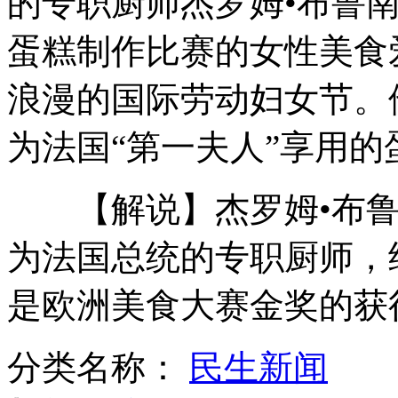
的专职厨师杰罗姆•布鲁南
蛋糕制作比赛的女性美食
美四腿"猎豹"机器人时速"惊人"
浪漫的国际劳动妇女节。
为法国“第一夫人”享用
七旬阿婆卖房建脑瘫患儿康复机构
【解说】杰罗姆•布鲁南今
盘点两会俏佳人 别样辛劳别样美
为法国总统的专职厨师，
是欧洲美食大赛金奖的获
天坛祭祀指定专用酒惹争议
分类名称：
民生新闻
山西运城恶犬咬伤多人 警民合力深夜将其击毙