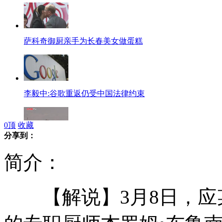
萨科奇御厨亲手为长春美女做蛋糕
李毅中:谷歌重返仍受中国法律约束
0
顶
收藏
分享到：
湿地守护者十年坚守尕海
简介：
【解说】3月8日，应
英小伙收拾房间意外发现中大奖彩票