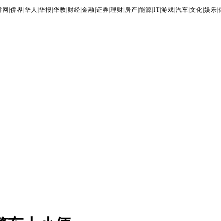
侨网
|
侨界
|
华人
|
华报
|
华教
|
财经
|
金融
|
证券
|
理财
|
房产
|
能源
|
IT
|
游戏
|
汽车
|
文化
|
娱乐
|