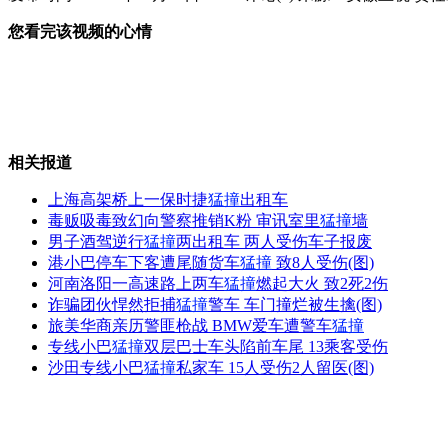
您看完该视频的心情
盘点：两会中的红色后代
实拍周小川"大笑"回应"世行行长"
相关报道
上海高架桥上一保时捷
猛撞
出租车
毒贩吸毒致幻向警察推销K粉 审讯室里
猛撞
墙
男子酒驾逆行
猛撞
两出租车 两人受伤车子报废
女士优先：中国狼爸萧百佑
港小巴停车下客遭尾随货车
猛撞
致8人受伤(图)
河南洛阳一高速路上两车
猛撞
燃起大火 致2死2伤
诈骗团伙悍然拒捕
猛撞
警车 车门撞烂被生擒(图)
旅美华商亲历警匪枪战 BMW爱车遭警车
猛撞
专线小巴
猛撞
双层巴士车头陷前车尾 13乘客受伤
刘翔称没想到对手跑那么快 脚跟磕破
沙田专线小巴
猛撞
私家车 15人受伤2人留医(图)
山西运城恶犬咬伤多人 警民合力深夜将其击毙