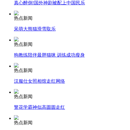
真心醉倒!国外神剧被配上中国民乐
热点新闻
走！跟着总书记去植树
呆萌大熊猫滑雪取乐
消防员救轻生者
花炮节热闹非凡
减压"枕头大战"
热点新闻
狗教练陪伴最胖猫咪 训练成功瘦身
热点新闻
纽约上演“枕头大战”
汉服仕女照相馆走红网络
司机酒驾遇交警 急速倒车逃窜
热点新闻
警花学霸神似高圆圆走红
热点新闻