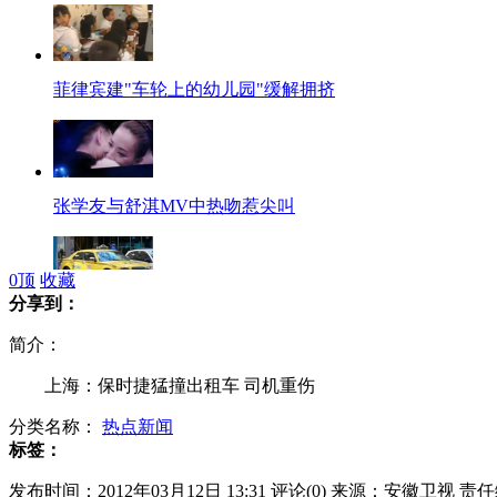
菲律宾建"车轮上的幼儿园"缓解拥挤
张学友与舒淇MV中热吻惹尖叫
0
顶
收藏
分享到：
保时捷安装出租车顶灯 引市民调侃
简介：
上海：保时捷猛撞出租车 司机重伤
分类名称：
热点新闻
代表调研北京公安 盛赞两会安保
标签：
发布时间：2012年03月12日 13:31
评论(
0
)
来源：安徽卫视
责任