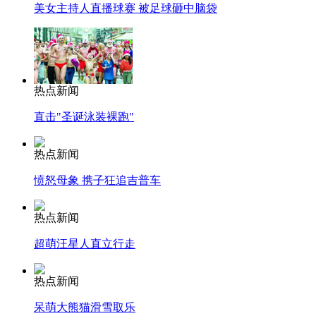
美女主持人直播球赛 被足球砸中脑袋
热点新闻
直击"圣诞泳装裸跑"
热点新闻
愤怒母象 携子狂追吉普车
热点新闻
超萌汪星人直立行走
热点新闻
呆萌大熊猫滑雪取乐