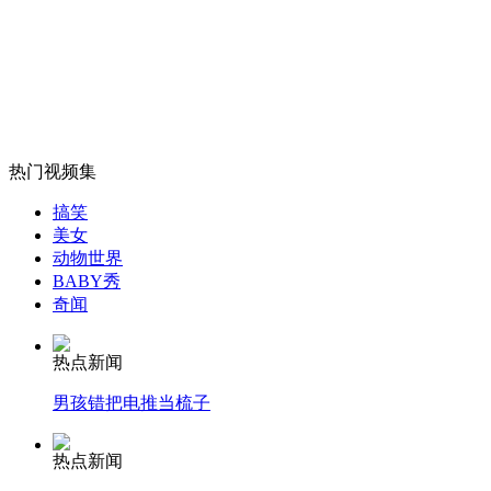
女孩北京地铁殴打老人 痛下狠手拳打脚踢
热门视频集
无痛分娩是否安全 医生回应
搞笑
美女
外交部：反对强权政治霸凌主义
动物世界
BABY秀
奇闻
外交部：有关国家言论片面不公正
热点新闻
男孩错把电推当梳子
安徽一实载49人客车翻车
热点新闻