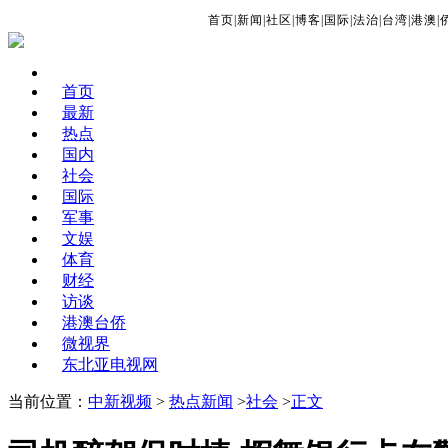
首页
|
新闻
|
社区
|
博客
|
国际
|
法治
|
台湾
|
港澳
|
首页
最新
热点
国内
社会
国际
军事
文娱
体育
财经
访谈
港澳台侨
微视界
东北亚电视网
当前位置：
中新视频
>
热点新闻
>
社会
>
正文