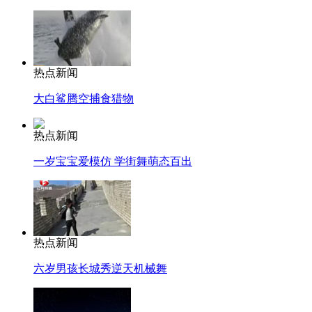
热点新闻
大白鲨腾空捕食猎物
热点新闻
一岁宝宝爱模仿 学街舞萌态百出
热点新闻
六岁男孩长城秀逆天机械舞