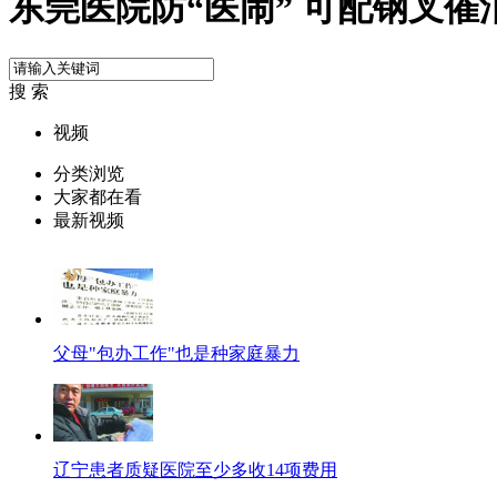
东莞医院防“医闹” 可配钢叉催
搜 索
视频
分类浏览
大家都在看
最新视频
父母"包办工作"也是种家庭暴力
辽宁患者质疑医院至少多收14项费用