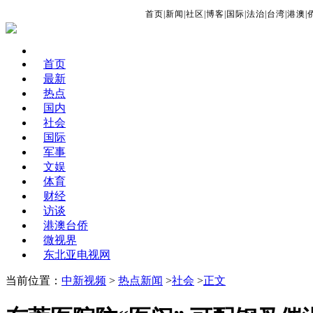
首页
|
新闻
|
社区
|
博客
|
国际
|
法治
|
台湾
|
港澳
|
首页
最新
热点
国内
社会
国际
军事
文娱
体育
财经
访谈
港澳台侨
微视界
东北亚电视网
当前位置：
中新视频
>
热点新闻
>
社会
>
正文