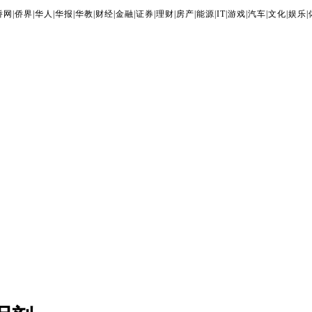
侨网
|
侨界
|
华人
|
华报
|
华教
|
财经
|
金融
|
证券
|
理财
|
房产
|
能源
|
IT
|
游戏
|
汽车
|
文化
|
娱乐
|