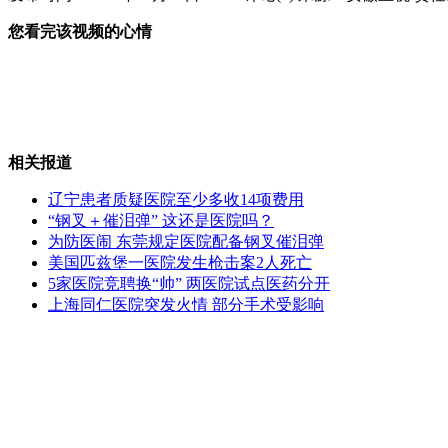
您看完该视频的心情
文汇报：追问“撞伤不如撞死”
生日蛋糕尺寸也有"潜规则"?
相关报道
辽宁患者质疑医院至少多收14项费用
“钢叉＋催泪弹” 这还是医院吗？
为防医闹 东莞规定医院配备钢叉催泪弹
中国青年报：社会失德 政府咋办
美国匹兹堡一医院发生枪击案2人死亡
5家医院竞聘换“帅” 两医院试点医药分开
上海同仁医院突发火情 部分手术受影响
霍金客串<生活大爆炸>与谢耳朵吵架
山西运城恶犬咬伤多人 警民合力深夜将其击毙