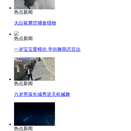
热点新闻
大白鲨腾空捕食猎物
热点新闻
一岁宝宝爱模仿 学街舞萌态百出
热点新闻
六岁男孩长城秀逆天机械舞
热点新闻