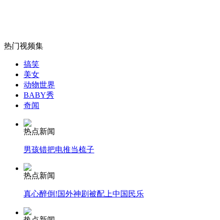
女孩北京地铁殴打老人 痛下狠手拳打脚踢
热门视频集
搞笑
美女
无痛分娩是否安全 医生回应
动物世界
BABY秀
奇闻
外交部：反对强权政治霸凌主义
热点新闻
外交部：有关国家言论片面不公正
男孩错把电推当梳子
热点新闻
真心醉倒!国外神剧被配上中国民乐
安徽一实载49人客车翻车
热点新闻