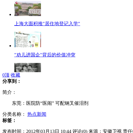
上海大面积推"居住地登记入学"
"劝儿进国企"背后的价值冲突
0
顶
收藏
分享到：
警方讲解女性遇险如何自救
简介：
东莞：医院防“医闹” 可配钢叉催泪剂
分类名称：
热点新闻
"马布里打人事件"双方各执一词
标签：
发布时间：2012年03月13日 10:44
评论(
0
)
来源：安徽卫视
责任