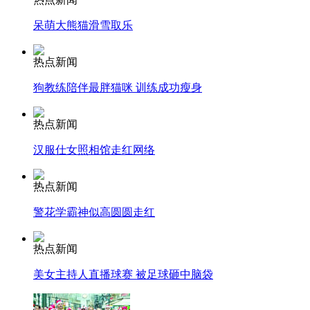
呆萌大熊猫滑雪取乐
走！跟着总书记去植树
热点新闻
狗教练陪伴最胖猫咪 训练成功瘦身
消防员救轻生者
花炮节热闹非凡
减压"枕头大战"
热点新闻
汉服仕女照相馆走红网络
纽约上演“枕头大战”
热点新闻
警花学霸神似高圆圆走红
司机酒驾遇交警 急速倒车逃窜
热点新闻
美女主持人直播球赛 被足球砸中脑袋