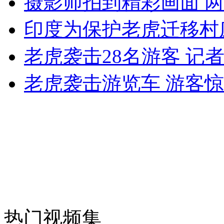
摄影师拍到精彩画面 两
外交部：反对强权政治霸凌主义
印度为保护老虎迁移村
老虎袭击28名游客 记
外交部：有关国家言论片面不公正
老虎袭击游览车 游客
安徽一实载49人客车翻车
走！跟着总书记去植树
消防员救轻生者
花炮节热闹非凡
减压"枕头大战"
热门视频集