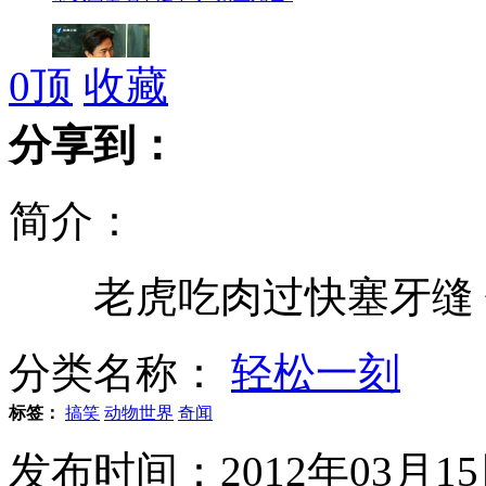
0
顶
收藏
涉嫌掏空案遭起诉 吴宗宪喊冤
分享到：
简介：
美国14岁女孩靠捡垃圾买一套房
老虎吃肉过快塞牙缝 借
网友请求政府救济买iPhone惹争议
分类名称：
轻松一刻
标签：
搞笑
动物世界
奇闻
智利洪灾加重 冲走村庄民宅
发布时间：2012年03月15日