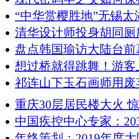
“中华赏樱胜地”无锡
清华设计师投身胡同厕
盘点韩国瑜访大陆台前
想过桥就得跳舞！游客
祁连山下玉石画师用废
重庆30层居民楼大火
中国疾控中心专家：203
年终策划：2019年度大陆