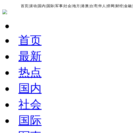
首页
|
滚动
|
国内
|
国际
|
军事
|
社会
|
地方
|
港澳
|
台湾
|
华人
|
侨网
|
财经
|
金融
|
首页
最新
热点
国内
社会
国际