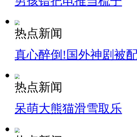
男孩错把电推当梳子
热点新闻
真心醉倒!国外神剧被
热点新闻
呆萌大熊猫滑雪取乐