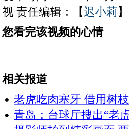
视
责任编辑：【
迟小莉
】
少林寺僧人讲解团免费为游客服务
您看完该视频的心情
传张艺谋已再婚并育有三子女
山西运城恶犬咬伤多人 警民合力深夜将其击毙
相关报道
老虎吃肉塞牙 借用树枝
女孩北京地铁殴打老人 痛下狠手拳打脚踢
青岛：台球厅搜出“老虎
无痛分娩是否安全 医生回应