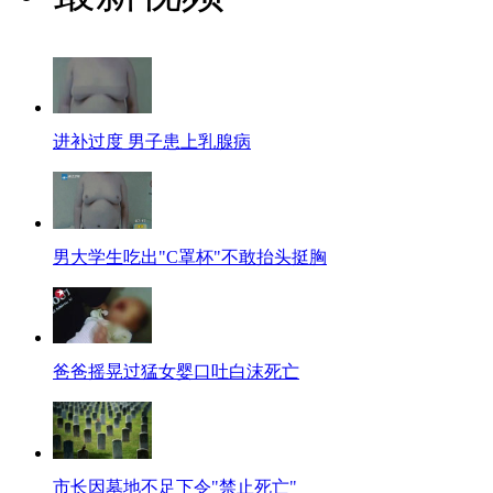
进补过度 男子患上乳腺病
男大学生吃出"C罩杯"不敢抬头挺胸
爸爸摇晃过猛女婴口吐白沫死亡
市长因墓地不足下令"禁止死亡"