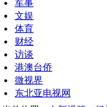
军事
文娱
体育
财经
访谈
港澳台侨
微视界
东北亚电视网