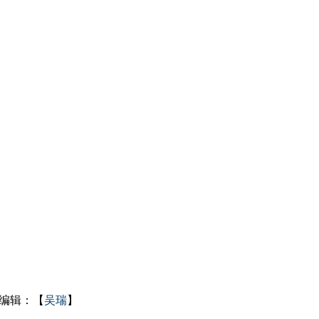
编辑：【
吴瑞
】