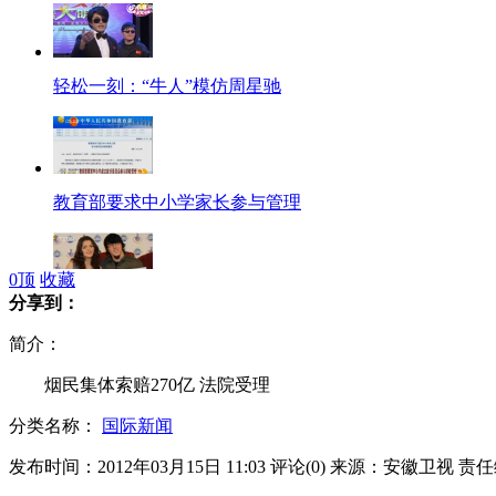
轻松一刻：“牛人”模仿周星驰
教育部要求中小学家长参与管理
0
顶
收藏
分享到：
男子中奖分朋友 不给母亲一分
简介：
烟民集体索赔270亿 法院受理
分类名称：
国际新闻
东风本田又遇"召回门"
发布时间：2012年03月15日 11:03
评论(
0
)
来源：安徽卫视
责任