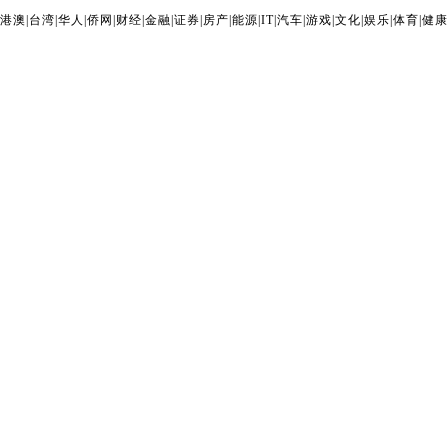
港澳
|
台湾
|
华人
|
侨网
|
财经
|
金融
|
证券
|
房产
|
能源
|
IT
|
汽车
|
游戏
|
文化
|
娱乐
|
体育
|
健康