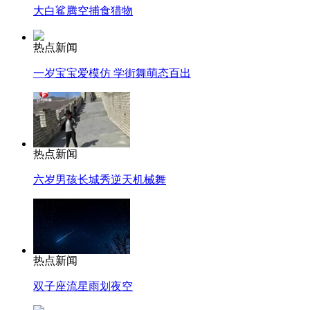
大白鲨腾空捕食猎物
热点新闻
一岁宝宝爱模仿 学街舞萌态百出
热点新闻
六岁男孩长城秀逆天机械舞
热点新闻
双子座流星雨划夜空