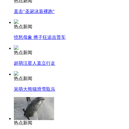
热点新闻
直击"圣诞泳装裸跑"
热点新闻
愤怒母象 携子狂追吉普车
热点新闻
超萌汪星人直立行走
热点新闻
呆萌大熊猫滑雪取乐
热点新闻