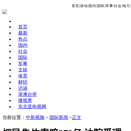
首页
|
滚动
|
国内
|
国际
|
军事
|
社会
|
地方
|
首页
最新
热点
国内
社会
国际
军事
文娱
体育
财经
访谈
港澳台侨
微视界
东北亚电视网
当前位置：
中新视频
>
国际新闻
>
正文