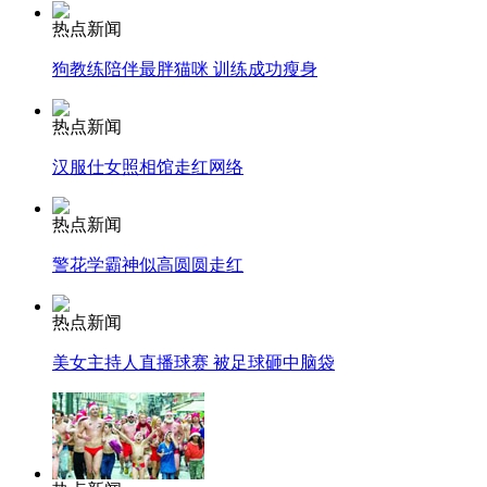
热点新闻
走！跟着总书记去植树
狗教练陪伴最胖猫咪 训练成功瘦身
热点新闻
消防员救轻生者
花炮节热闹非凡
减压"枕头大战"
汉服仕女照相馆走红网络
热点新闻
纽约上演“枕头大战”
警花学霸神似高圆圆走红
热点新闻
司机酒驾遇交警 急速倒车逃窜
美女主持人直播球赛 被足球砸中脑袋