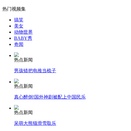
热门视频集
搞笑
女孩北京地铁殴打老人 痛下狠手拳打脚踢
美女
动物世界
BABY秀
奇闻
无痛分娩是否安全 医生回应
热点新闻
外交部：反对强权政治霸凌主义
男孩错把电推当梳子
外交部：有关国家言论片面不公正
热点新闻
真心醉倒!国外神剧被配上中国民乐
热点新闻
安徽一实载49人客车翻车
呆萌大熊猫滑雪取乐