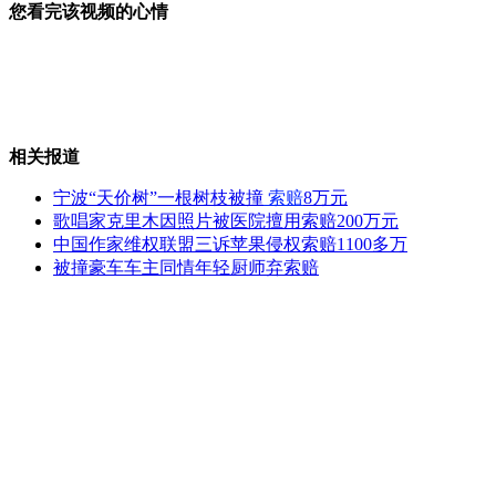
您看完该视频的心情
新品白菜惹人爱 酷似"黄玫瑰"
相关报道
墨镜男高速下车遭拒持刀威胁司机
宁波“天价树”一根树枝被撞
索赔
8万元
歌唱家克里木因照片被医院擅用索赔200万元
中国作家维权联盟三诉苹果侵权索赔1100多万
被撞豪车车主同情年轻厨师弃索赔
张德江兼任重庆市委书记
实拍：客车司机边开车边玩手机
山西运城恶犬咬伤多人 警民合力深夜将其击毙