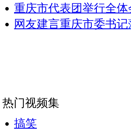
重庆市代表团举行全体
网友建言重庆市委书记
走！跟着总书记去植树
消防员救轻生者
花炮节热闹非凡
减压"枕头大战"
纽约上演“枕头大战”
热门视频集
司机酒驾遇交警 急速倒车逃窜
搞笑