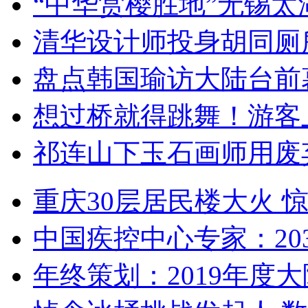
“中华赏樱胜地”无锡
清华设计师投身胡同厕
盘点韩国瑜访大陆台前
想过桥就得跳舞！游客
祁连山下玉石画师用废
重庆30层居民楼大火
中国疾控中心专家：203
年终策划：2019年度大陆