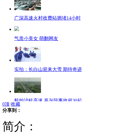
广深高速火村收费站拥堵14小时
气质小美女 萌翻网友
实拍：长白山迎来大雪 期待奇迹
航拍沪杭高速 嘉兴段事故超30起
0
顶
收藏
分享到：
简介：
直击北京铁路客流 北京站破13万