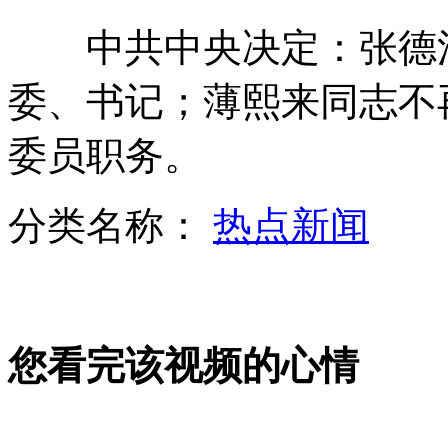
中共中央决定：张德江
委、书记；薄熙来同志不
90后男生秀近景魔术 惊呆台湾学妹
委员职务。
空中直击上海出城高速大拥堵
分类名称：
热点新闻
航拍：京藏高速因车祸出现拥堵
您看完该视频的心情
摄影师拍摄鲨鱼 遭群鲨围攻