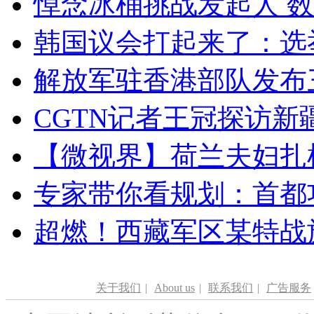
悼念冰桶挑战发起人 数百
韩国议会打起来了：选举
解放军驻香港部队发布三
CGTN记者王冠探访新疆
【微视界】荷兰夫妇扎根青
专家带你看规划：首都功
超燃！西藏军区某特战
关于我们
|
About us
|
联系我们
|
广告服务