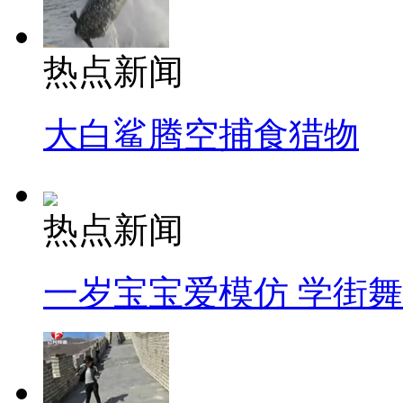
热点新闻
大白鲨腾空捕食猎物
热点新闻
一岁宝宝爱模仿 学街