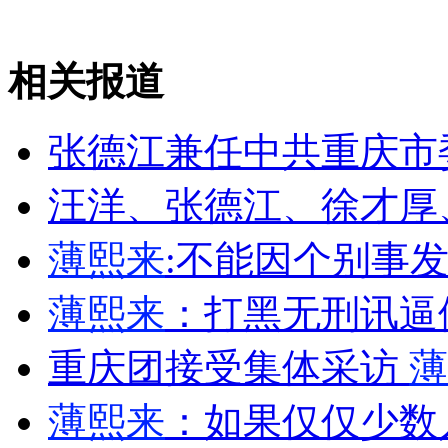
山西运城恶犬咬伤多人 警民合力深夜将其击毙
相关报道
女孩北京地铁殴打老人 痛下狠手拳打脚踢
张德江兼任中共重庆市
汪洋、张德江、徐才厚
无痛分娩是否安全 医生回应
薄熙来
:不能因个别事
外交部：反对强权政治霸凌主义
薄熙来
：打黑无刑讯逼供
外交部：有关国家言论片面不公正
重庆团接受集体采访
薄
薄熙来
：如果仅仅少数
安徽一实载49人客车翻车