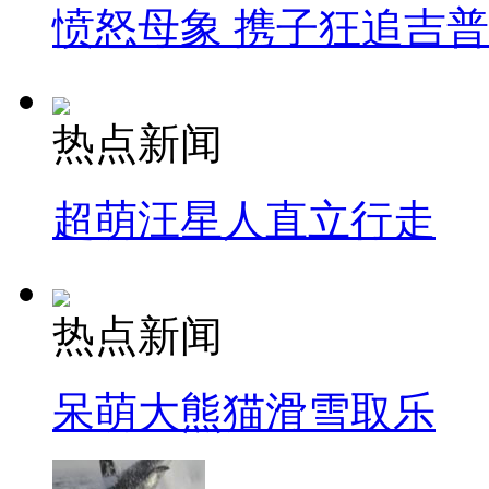
愤怒母象 携子狂追吉
热点新闻
超萌汪星人直立行走
热点新闻
呆萌大熊猫滑雪取乐