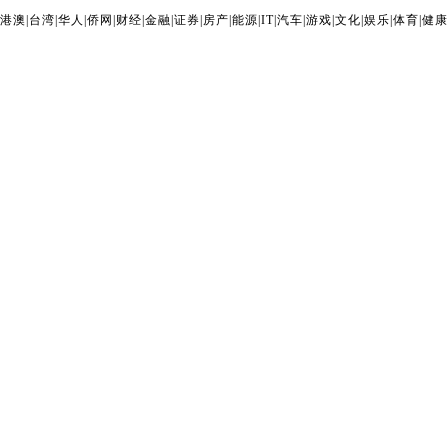
港澳
|
台湾
|
华人
|
侨网
|
财经
|
金融
|
证券
|
房产
|
能源
|
IT
|
汽车
|
游戏
|
文化
|
娱乐
|
体育
|
健康