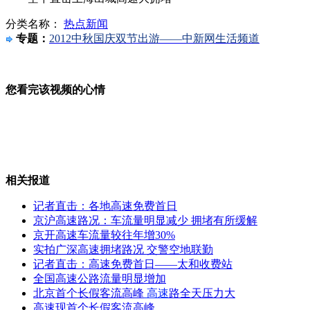
分类名称：
热点新闻
记者直击：各地高速免费首日
专题：
2012中秋国庆双节出游——中新网生活频道
您看完该视频的心情
10月1日天安门广场1点30分开放
日本右翼分子向我驻日总领馆掷物被捕
相关报道
记者直击：各地高速免费首日
京沪高速路况：车流量明显减少 拥堵有所缓解
只因不听话 老师狠摔4岁女童
京开高速车流量较往年增30%
实拍广深高速拥堵路况 交警空地联勤
记者直击：高速免费首日——太和收费站
海航机长涉嫌传播HIV病毒
全国高速公路流量明显增加
北京首个长假客流高峰
高速
路全天压力大
高速现首个长假客流高峰