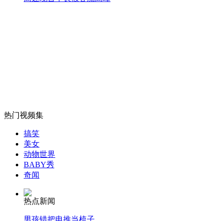
山西运城恶犬咬伤多人 警民合力深夜将其击毙
女孩北京地铁殴打老人 痛下狠手拳打脚踢
无痛分娩是否安全 医生回应
热门视频集
外交部：反对强权政治霸凌主义
搞笑
美女
动物世界
外交部：有关国家言论片面不公正
BABY秀
奇闻
热点新闻
安徽一实载49人客车翻车
男孩错把电推当梳子