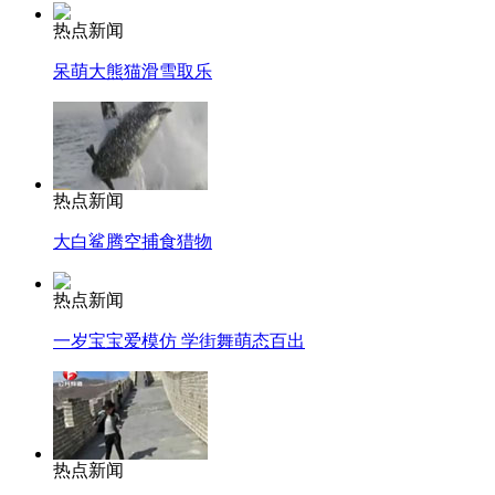
热点新闻
呆萌大熊猫滑雪取乐
热点新闻
大白鲨腾空捕食猎物
热点新闻
一岁宝宝爱模仿 学街舞萌态百出
热点新闻