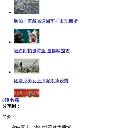
航拍：京藏高速因车祸出现拥堵
摄影师拍摄鲨鱼 遭群鲨围攻
比基尼美女上演泥浆摔跤秀
0
顶
收藏
分享到：
狼爸加紧驯狼 要求与狼同登钓鱼岛
简介：
空中直击上海出城高速大拥堵