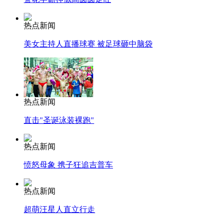
热点新闻
美女主持人直播球赛 被足球砸中脑袋
热点新闻
直击"圣诞泳装裸跑"
热点新闻
愤怒母象 携子狂追吉普车
热点新闻
超萌汪星人直立行走