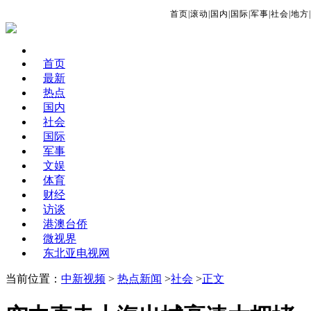
首页
|
滚动
|
国内
|
国际
|
军事
|
社会
|
地方
|
首页
最新
热点
国内
社会
国际
军事
文娱
体育
财经
访谈
港澳台侨
微视界
东北亚电视网
当前位置：
中新视频
>
热点新闻
>
社会
>
正文