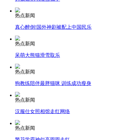
热点新闻
真心醉倒!国外神剧被配上中国民乐
走！跟着总书记去植树
热点新闻
消防员救轻生者
花炮节热闹非凡
减压"枕头大战"
呆萌大熊猫滑雪取乐
热点新闻
狗教练陪伴最胖猫咪 训练成功瘦身
纽约上演“枕头大战”
热点新闻
司机酒驾遇交警 急速倒车逃窜
汉服仕女照相馆走红网络
热点新闻
警花学霸神似高圆圆走红