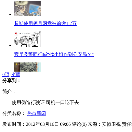
超期使用俩月网竟被追缴1.2万
官员袭警同行喊“找小姐咋到公安局？”
0
顶
收藏
分享到：
男子得两块奇石 竟拼出狐狸猴子脸
简介：
使用伪造行驶证 司机一口吃下去
分类名称：
热点新闻
美国男痴迷白宫在家建"总统办公室"
发布时间：2012年03月16日 09:06
评论(
0
)
来源：安徽卫视
责任