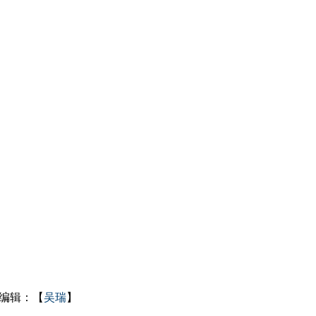
编辑：【
吴瑞
】