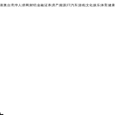
港澳
|
台湾
|
华人
|
侨网
|
财经
|
金融
|
证券
|
房产
|
能源
|
IT
|
汽车
|
游戏
|
文化
|
娱乐
|
体育
|
健康