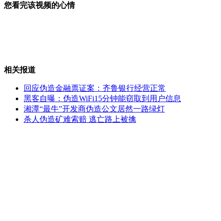
您看完该视频的心情
贝尔法斯特重现豪华"泰坦尼克"
相关报道
夫妻吵架 七月大孩子扔鸭绿江边
回应伪造金融票证案：齐鲁银行经营正常
黑客自曝：伪造WiFi15分钟能窃取到用户信息
湘潭“最牛”开发商伪造公文居然一路绿灯
杀人伪造矿难索赔 逃亡路上被擒
美嫌犯车载婴儿与警察上演追车大战
索马里总统府院内发生爆炸
山西运城恶犬咬伤多人 警民合力深夜将其击毙