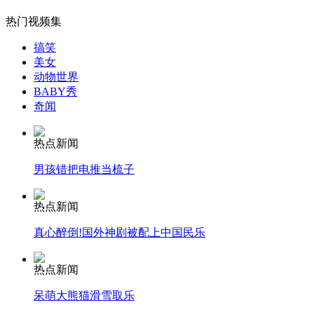
热门视频集
搞笑
女孩北京地铁殴打老人 痛下狠手拳打脚踢
美女
动物世界
BABY秀
奇闻
无痛分娩是否安全 医生回应
热点新闻
外交部：反对强权政治霸凌主义
男孩错把电推当梳子
外交部：有关国家言论片面不公正
热点新闻
真心醉倒!国外神剧被配上中国民乐
热点新闻
安徽一实载49人客车翻车
呆萌大熊猫滑雪取乐