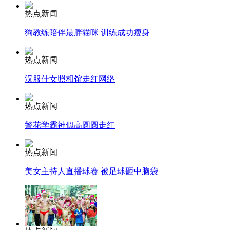
热点新闻
走！跟着总书记去植树
狗教练陪伴最胖猫咪 训练成功瘦身
热点新闻
消防员救轻生者
花炮节热闹非凡
减压"枕头大战"
汉服仕女照相馆走红网络
热点新闻
警花学霸神似高圆圆走红
纽约上演“枕头大战”
热点新闻
司机酒驾遇交警 急速倒车逃窜
美女主持人直播球赛 被足球砸中脑袋