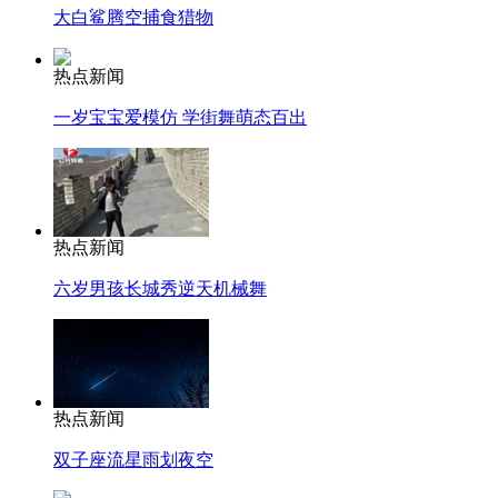
大白鲨腾空捕食猎物
热点新闻
一岁宝宝爱模仿 学街舞萌态百出
热点新闻
六岁男孩长城秀逆天机械舞
热点新闻
双子座流星雨划夜空