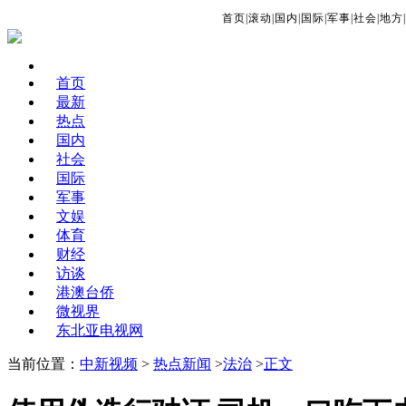
首页
|
滚动
|
国内
|
国际
|
军事
|
社会
|
地方
|
首页
最新
热点
国内
社会
国际
军事
文娱
体育
财经
访谈
港澳台侨
微视界
东北亚电视网
当前位置：
中新视频
>
热点新闻
>
法治
>
正文