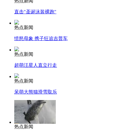
热点新闻
直击"圣诞泳装裸跑"
热点新闻
愤怒母象 携子狂追吉普车
热点新闻
超萌汪星人直立行走
热点新闻
呆萌大熊猫滑雪取乐
热点新闻