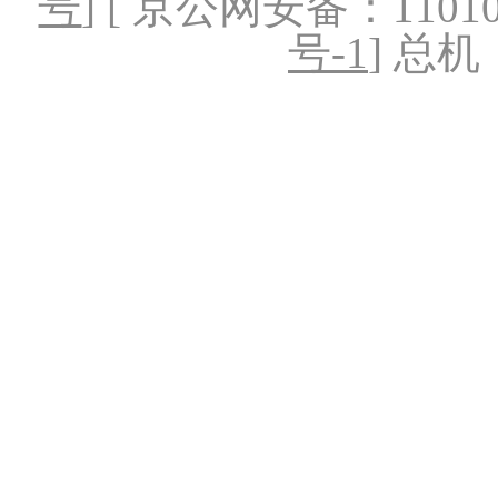
号
] [ 京公网安备：1101020
号-1
] 总机：