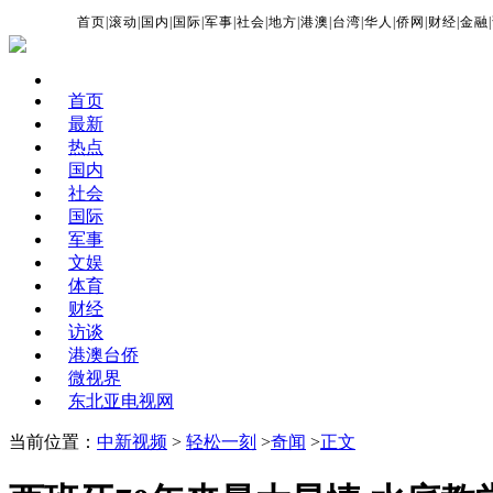
首页
|
滚动
|
国内
|
国际
|
军事
|
社会
|
地方
|
港澳
|
台湾
|
华人
|
侨网
|
财经
|
金融
|
首页
最新
热点
国内
社会
国际
军事
文娱
体育
财经
访谈
港澳台侨
微视界
东北亚电视网
当前位置：
中新视频
>
轻松一刻
>
奇闻
>
正文