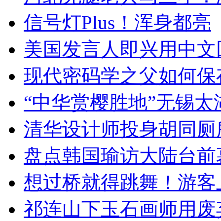
信号灯Plus！浑身都亮
美国发言人即兴用中文
现代密码学之父如何保
“中华赏樱胜地”无锡
清华设计师投身胡同厕
盘点韩国瑜访大陆台前
想过桥就得跳舞！游客
祁连山下玉石画师用废