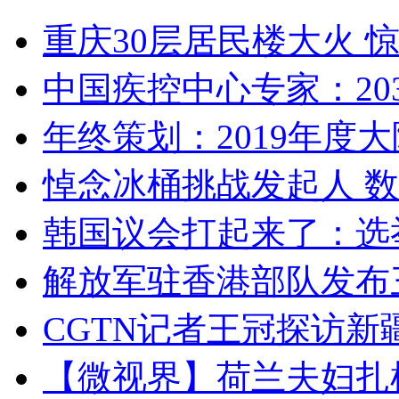
重庆30层居民楼大火
中国疾控中心专家：203
年终策划：2019年度大陆
悼念冰桶挑战发起人 数百
韩国议会打起来了：选举
解放军驻香港部队发布三
CGTN记者王冠探访新疆
【微视界】荷兰夫妇扎根青