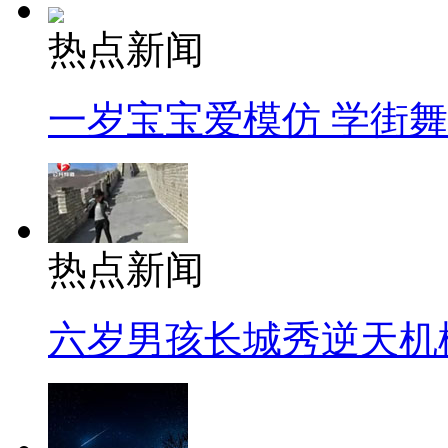
热点新闻
一岁宝宝爱模仿 学街
热点新闻
六岁男孩长城秀逆天机