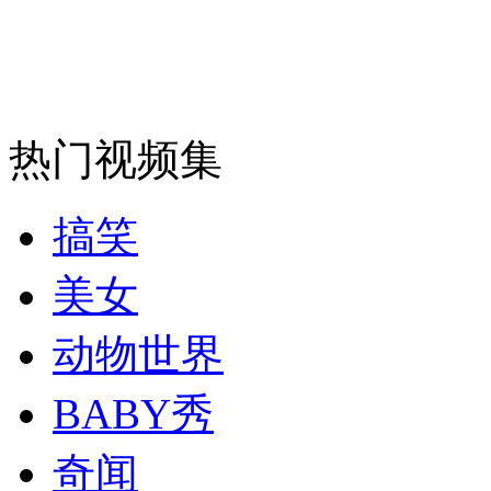
走！跟着总书记去植树
热门视频集
消防员救轻生者
花炮节热闹非凡
减压"枕头大战"
搞笑
纽约上演“枕头大战”
美女
动物世界
司机酒驾遇交警 急速倒车逃窜
BABY秀
奇闻