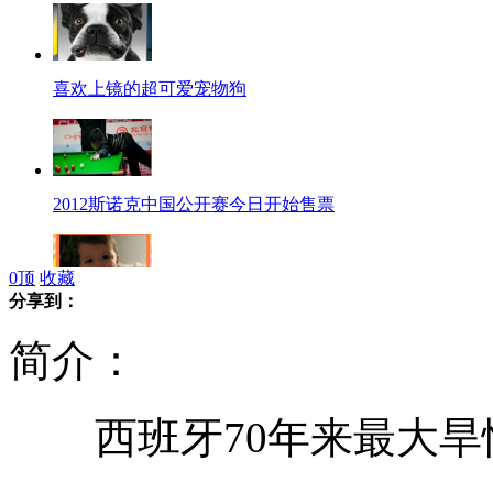
喜欢上镜的超可爱宠物狗
2012斯诺克中国公开赛今日开始售票
0
顶
收藏
分享到：
超可爱外国小孩学中文
简介：
西班牙70年来最大旱
西班牙媒体创漫画讽皇马