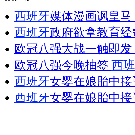
西班牙
媒体漫画讽皇马
女孩北京地铁殴打老人 痛下狠手拳打脚踢
西班牙
政府欲拿教育经
欧冠八强大战一触即发 
无痛分娩是否安全 医生回应
欧冠八强今晚抽签
西班
外交部：反对强权政治霸凌主义
西班牙
女婴在娘胎中接
外交部：有关国家言论片面不公正
西班牙
女婴在娘胎中接受
安徽一实载49人客车翻车