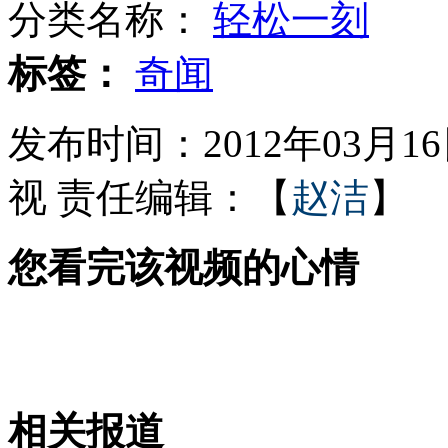
分类名称：
轻松一刻
家乐福返包销售过期食品
标签：
奇闻
发布时间：2012年03月16日
2040年小行星撞地球 用核弹来挡?
视
责任编辑：【
赵洁
】
您看完该视频的心情
地球今年“多一秒”
美国男子用手机记录"生活轨迹"
相关报道
山西运城恶犬咬伤多人 警民合力深夜将其击毙