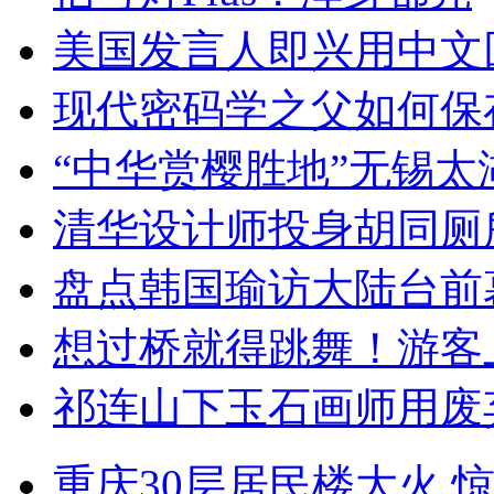
美国发言人即兴用中文
现代密码学之父如何保
“中华赏樱胜地”无锡
清华设计师投身胡同厕
盘点韩国瑜访大陆台前
想过桥就得跳舞！游客
祁连山下玉石画师用废
重庆30层居民楼大火