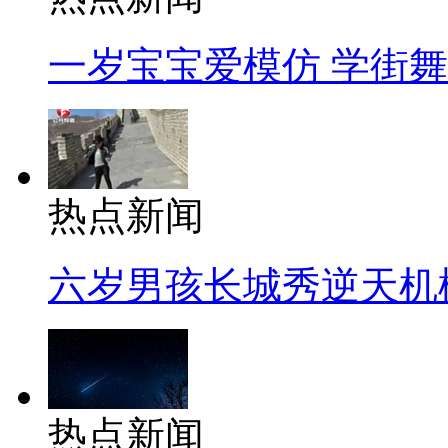
一岁宝宝爱模仿 学街
热点新闻
六岁男孩长城秀逆天机
热点新闻