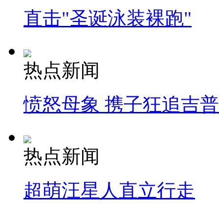
直击"圣诞泳装裸跑"
热点新闻
愤怒母象 携子狂追吉
热点新闻
超萌汪星人直立行走