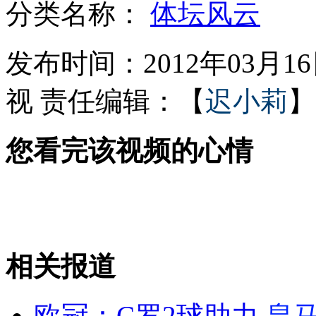
分类名称：
体坛风云
新ipad香港开售 购买新ipad入境不申报属违法
发布时间：2012年03月16日
视
责任编辑：【
迟小莉
】
未告知就代签 丢了将由快递赔
您看完该视频的心情
质检总局公布卫生巾抽查结果
相关报道
进口红酒到岸15块 卖五百多
山西运城恶犬咬伤多人 警民合力深夜将其击毙
欧冠：C罗2球助力
皇