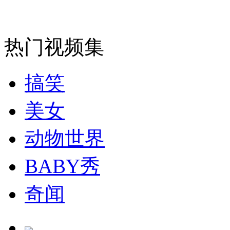
走！跟着总书记去植树
热门视频集
消防员救轻生者
花炮节热闹非凡
减压"枕头大战"
搞笑
美女
纽约上演“枕头大战”
动物世界
BABY秀
司机酒驾遇交警 急速倒车逃窜
奇闻