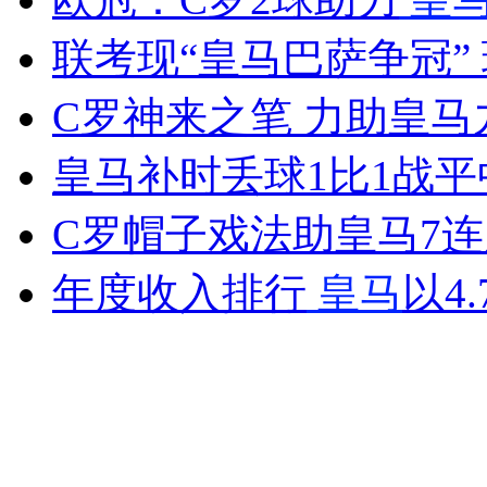
联考现“皇马巴萨争冠”
女孩北京地铁殴打老人 痛下狠手拳打脚踢
C罗神来之笔 力助皇马
皇马补时丢球1比1战平
无痛分娩是否安全 医生回应
C罗帽子戏法助皇马7连
外交部：反对强权政治霸凌主义
年度收入排行
皇马
以4
外交部：有关国家言论片面不公正
安徽一实载49人客车翻车