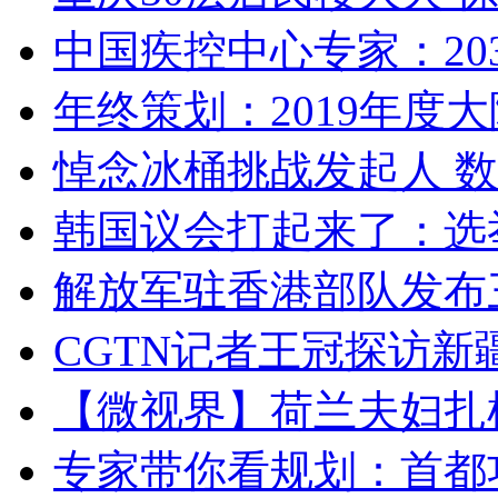
中国疾控中心专家：203
年终策划：2019年度大陆
悼念冰桶挑战发起人 数百
韩国议会打起来了：选举
解放军驻香港部队发布三
CGTN记者王冠探访新疆
【微视界】荷兰夫妇扎根青
专家带你看规划：首都功