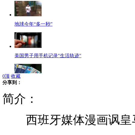
地球今年“多一秒”
美国男子用手机记录"生活轨迹"
0
顶
收藏
分享到：
大学生信用卡透支二百 五年变上万
简介：
西班牙媒体漫画讽皇马
2014年奥赛省级冠军不再保送加分