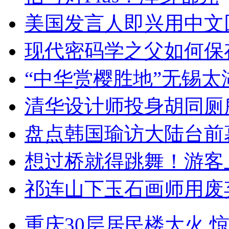
美国发言人即兴用中文
现代密码学之父如何保
“中华赏樱胜地”无锡
清华设计师投身胡同厕
盘点韩国瑜访大陆台前
想过桥就得跳舞！游客
祁连山下玉石画师用废
重庆30层居民楼大火