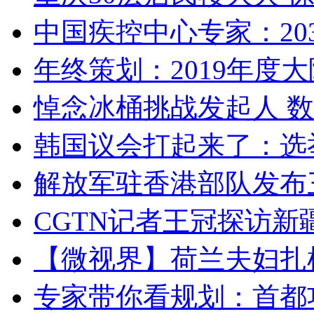
中国疾控中心专家：203
年终策划：2019年度大陆
悼念冰桶挑战发起人 数百
韩国议会打起来了：选举
解放军驻香港部队发布三
CGTN记者王冠探访新疆
【微视界】荷兰夫妇扎根青
专家带你看规划：首都功