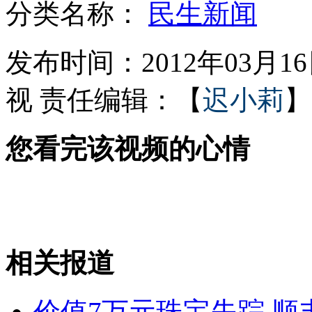
分类名称：
民生新闻
如何处理超时食品?麦当劳回答不一
发布时间：2012年03月16日
视
责任编辑：【
迟小莉
】
朝鲜新闻栏目改版 语气不再铿锵
您看完该视频的心情
苹果新iPad今日开卖
相关报道
意大利小城"禁止"居民死亡
价值7万元珠宝失踪 顺丰
山西运城恶犬咬伤多人 警民合力深夜将其击毙