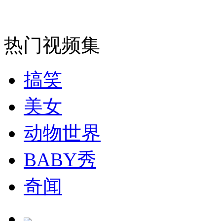
走！跟着总书记去植树
热门视频集
消防员救轻生者
花炮节热闹非凡
减压"枕头大战"
搞笑
美女
纽约上演“枕头大战”
动物世界
BABY秀
司机酒驾遇交警 急速倒车逃窜
奇闻