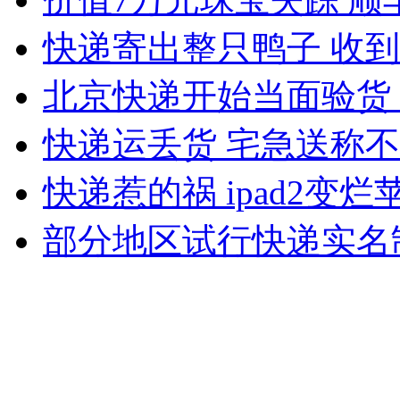
快递寄出整只鸭子 收
女孩北京地铁殴打老人 痛下狠手拳打脚踢
北京快递开始当面验货
快递运丢货 宅急送称
无痛分娩是否安全 医生回应
快递惹的祸 ipad2变烂
外交部：反对强权政治霸凌主义
部分地区试行快递实名
外交部：有关国家言论片面不公正
安徽一实载49人客车翻车