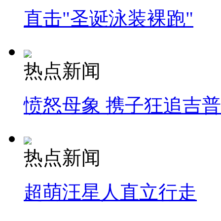
直击"圣诞泳装裸跑"
热点新闻
愤怒母象 携子狂追吉
热点新闻
超萌汪星人直立行走