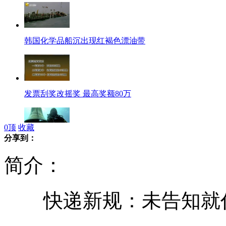
韩国化学品船沉出现红褐色漂油带
发票刮奖改摇奖 最高奖额80万
0
顶
收藏
分享到：
水下盗贼窃意大利触礁游轮大钟
简介：
快递新规：未告知就代
本·拉登妻子们内讧互殴