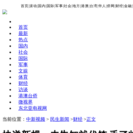
首页
|
滚动
|
国内
|
国际
|
军事
|
社会
|
地方
|
港澳
|
台湾
|
华人
|
侨网
|
财经
|
金融
|
首页
最新
热点
国内
社会
国际
军事
文娱
体育
财经
访谈
港澳台侨
微视界
东北亚电视网
当前位置：
中新视频
>
民生新闻
>
财经
>
正文