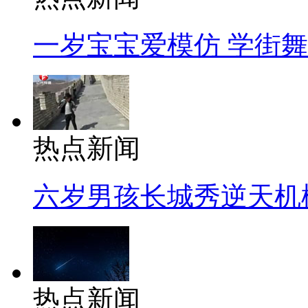
一岁宝宝爱模仿 学街
热点新闻
六岁男孩长城秀逆天机
热点新闻