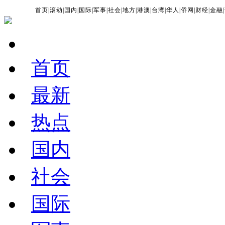
首页
|
滚动
|
国内
|
国际
|
军事
|
社会
|
地方
|
港澳
|
台湾
|
华人
|
侨网
|
财经
|
金融
|
首页
最新
热点
国内
社会
国际