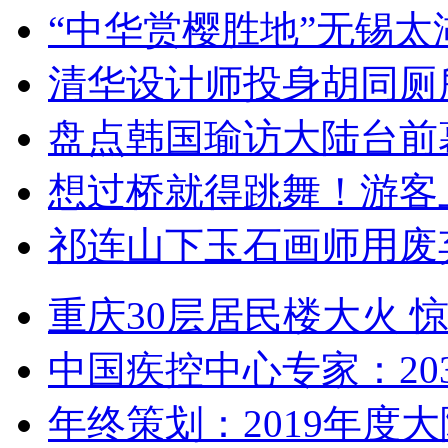
“中华赏樱胜地”无锡
清华设计师投身胡同厕
盘点韩国瑜访大陆台前
想过桥就得跳舞！游客
祁连山下玉石画师用废
重庆30层居民楼大火
中国疾控中心专家：203
年终策划：2019年度大陆