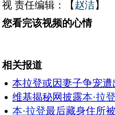
视
责任编辑：【
赵洁
】
本·拉登妻子们彼此怀疑内讧互殴
您看完该视频的心情
如何处理超时食品?麦当劳回答不一
相关报道
山西运城恶犬咬伤多人 警民合力深夜将其击毙
本拉登或因妻子争宠遭
女孩北京地铁殴打老人 痛下狠手拳打脚踢
维基揭秘网披露
本·拉
本·拉登
最后藏身住所
无痛分娩是否安全 医生回应