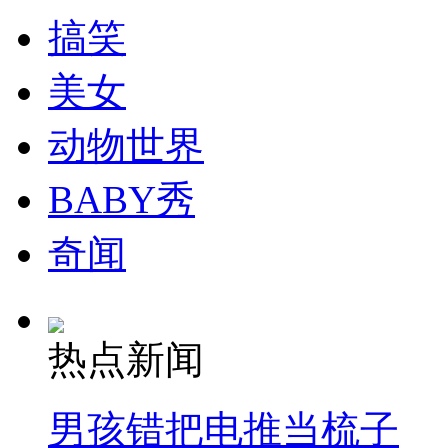
搞笑
纽约上演“枕头大战”
美女
司机酒驾遇交警 急速倒车逃窜
动物世界
BABY秀
奇闻
热点新闻
男孩错把电推当梳子