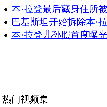
本·拉登
最后藏身住所
外交部：反对强权政治霸凌主义
巴基斯坦开始拆除
本·
外交部：有关国家言论片面不公正
本·拉登
儿孙照首度曝光
安徽一实载49人客车翻车
走！跟着总书记去植树
消防员救轻生者
花炮节热闹非凡
减压"枕头大战"
热门视频集