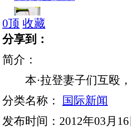
0
顶
收藏
进口红酒到岸15块 卖五百多
分享到：
简介：
韩国化学品船沉出现红褐色漂油带
本·拉登妻子们互殴，
发票刮奖改摇奖 最高奖额80万
分类名称：
国际新闻
发布时间：2012年03月16日
水下盗贼窃意大利触礁游轮大钟