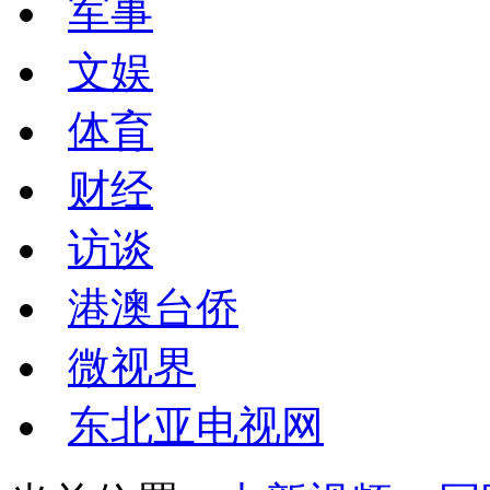
军事
文娱
体育
财经
访谈
港澳台侨
微视界
东北亚电视网