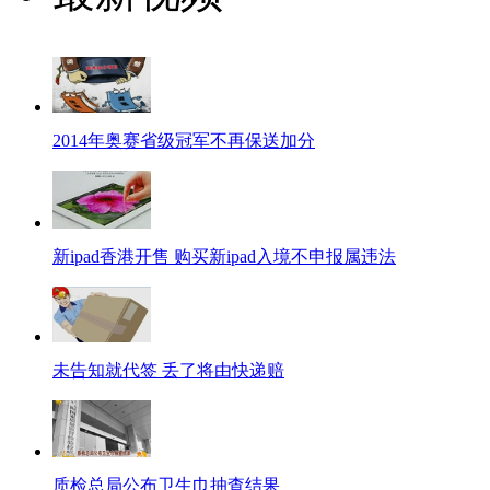
2014年奥赛省级冠军不再保送加分
新ipad香港开售 购买新ipad入境不申报属违法
未告知就代签 丢了将由快递赔
质检总局公布卫生巾抽查结果