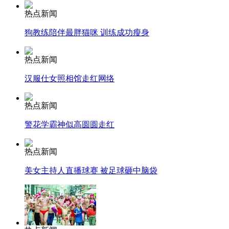
热点新闻
狗教练陪伴最胖猫咪 训练成功瘦身
走！跟着总书记去植树
热点新闻
消防员救轻生者
花炮节热闹非凡
减压"枕头大战"
汉服仕女照相馆走红网络
热点新闻
警花学霸神似高圆圆走红
纽约上演“枕头大战”
热点新闻
司机酒驾遇交警 急速倒车逃窜
美女主持人直播球赛 被足球砸中脑袋