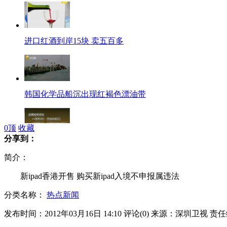
进口红酒到岸15块 卖五百多
韩国化学品船沉出现红褐色漂油带
0
顶
收藏
分享到：
发票刮奖改摇奖 最高奖额80万
简介：
新ipad香港开售 购买新ipad入境不申报属违法
分类名称：
热点新闻
水下盗贼窃意大利触礁游轮大钟
发布时间：2012年03月16日 14:10
评论(
0
)
来源：深圳卫视
责任