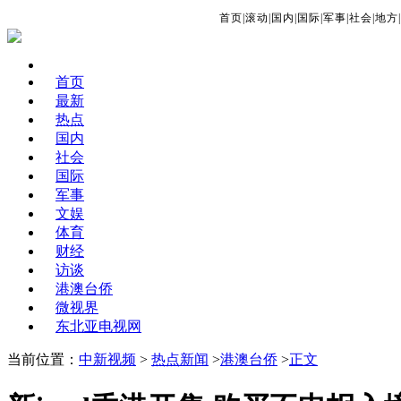
首页
|
滚动
|
国内
|
国际
|
军事
|
社会
|
地方
|
首页
最新
热点
国内
社会
国际
军事
文娱
体育
财经
访谈
港澳台侨
微视界
东北亚电视网
当前位置：
中新视频
>
热点新闻
>
港澳台侨
>
正文