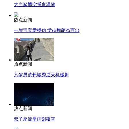
大白鲨腾空捕食猎物
热点新闻
一岁宝宝爱模仿 学街舞萌态百出
热点新闻
六岁男孩长城秀逆天机械舞
热点新闻
双子座流星雨划夜空