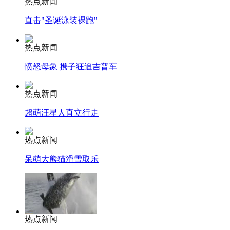
热点新闻
直击"圣诞泳装裸跑"
热点新闻
愤怒母象 携子狂追吉普车
热点新闻
超萌汪星人直立行走
热点新闻
呆萌大熊猫滑雪取乐
热点新闻