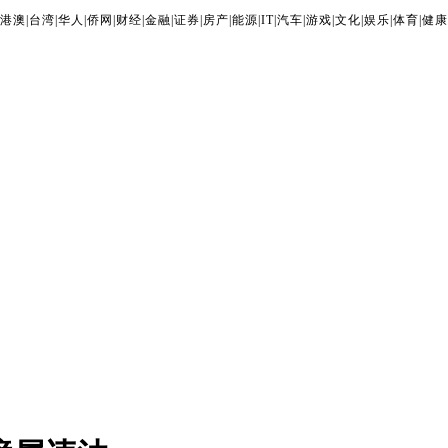
港澳
|
台湾
|
华人
|
侨网
|
财经
|
金融
|
证券
|
房产
|
能源
|
IT
|
汽车
|
游戏
|
文化
|
娱乐
|
体育
|
健康