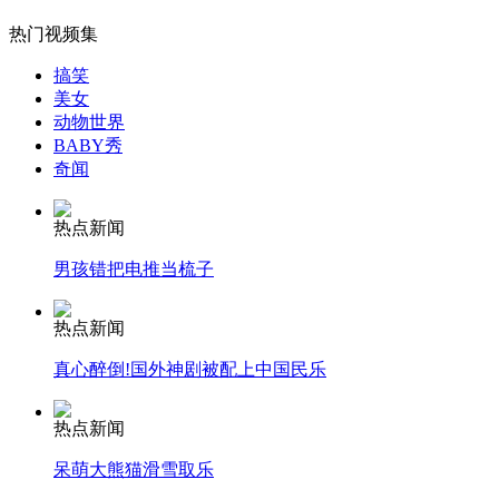
热门视频集
搞笑
美女
女孩北京地铁殴打老人 痛下狠手拳打脚踢
动物世界
BABY秀
奇闻
无痛分娩是否安全 医生回应
热点新闻
外交部：反对强权政治霸凌主义
男孩错把电推当梳子
热点新闻
外交部：有关国家言论片面不公正
真心醉倒!国外神剧被配上中国民乐
热点新闻
安徽一实载49人客车翻车
呆萌大熊猫滑雪取乐