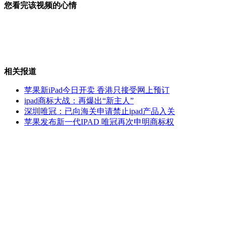
您看完该视频的心情
本·拉登妻子们内讧互殴
相关报道
如何处理超时食品?麦当劳回答不一
苹果新iPad今日开卖 香港只接受网上预订
ipad商标大战：再爆出“新主人”
深圳唯冠：已向海关申请禁止ipad产品入关
苹果发布新一代IPAD 唯冠再次申明商标权
朝鲜新闻栏目改版 语气不再铿锵
苹果新iPad今日开卖
山西运城恶犬咬伤多人 警民合力深夜将其击毙