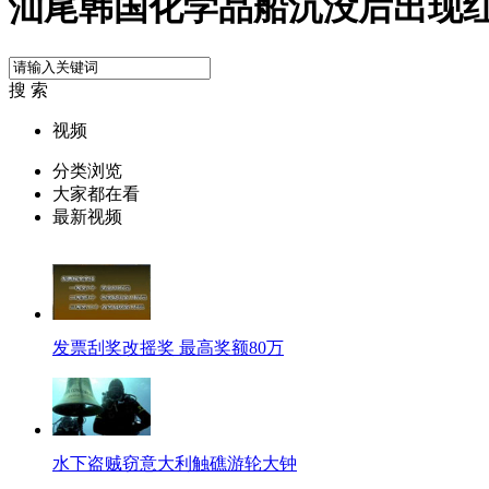
汕尾韩国化学品船沉没后出现
搜 索
视频
分类浏览
大家都在看
最新视频
发票刮奖改摇奖 最高奖额80万
水下盗贼窃意大利触礁游轮大钟