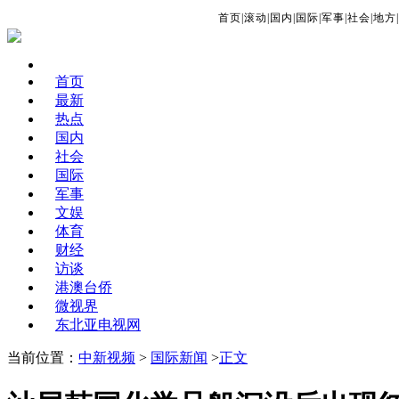
首页
|
滚动
|
国内
|
国际
|
军事
|
社会
|
地方
|
首页
最新
热点
国内
社会
国际
军事
文娱
体育
财经
访谈
港澳台侨
微视界
东北亚电视网
当前位置：
中新视频
>
国际新闻
>
正文