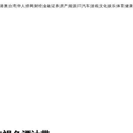
港澳
|
台湾
|
华人
|
侨网
|
财经
|
金融
|
证券
|
房产
|
能源
|
IT
|
汽车
|
游戏
|
文化
|
娱乐
|
体育
|
健康