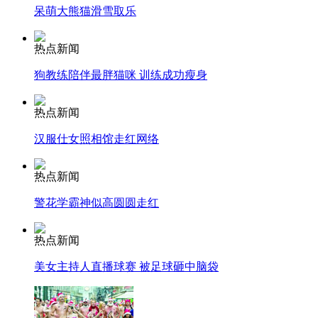
呆萌大熊猫滑雪取乐
走！跟着总书记去植树
热点新闻
狗教练陪伴最胖猫咪 训练成功瘦身
消防员救轻生者
花炮节热闹非凡
减压"枕头大战"
热点新闻
汉服仕女照相馆走红网络
纽约上演“枕头大战”
热点新闻
警花学霸神似高圆圆走红
司机酒驾遇交警 急速倒车逃窜
热点新闻
美女主持人直播球赛 被足球砸中脑袋