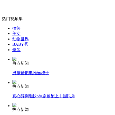
热门视频集
女孩北京地铁殴打老人 痛下狠手拳打脚踢
搞笑
美女
动物世界
无痛分娩是否安全 医生回应
BABY秀
奇闻
外交部：反对强权政治霸凌主义
热点新闻
男孩错把电推当梳子
外交部：有关国家言论片面不公正
热点新闻
真心醉倒!国外神剧被配上中国民乐
安徽一实载49人客车翻车
热点新闻