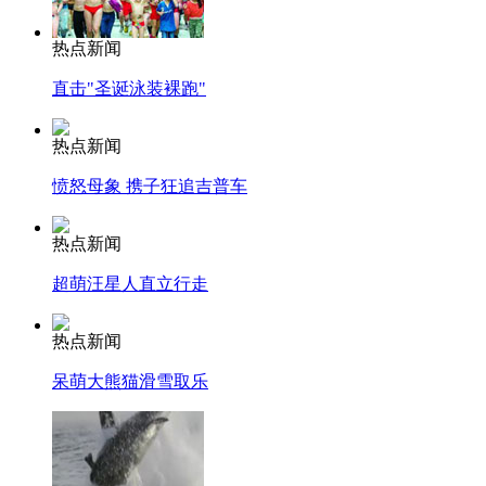
热点新闻
直击"圣诞泳装裸跑"
热点新闻
愤怒母象 携子狂追吉普车
热点新闻
超萌汪星人直立行走
热点新闻
呆萌大熊猫滑雪取乐