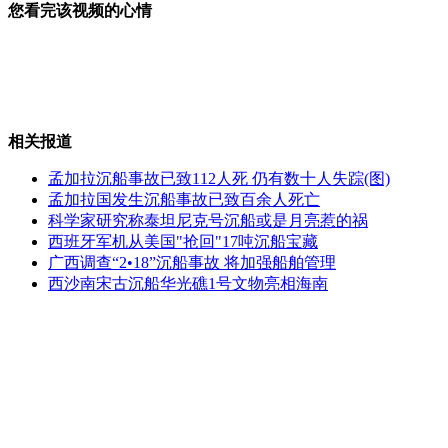
您看完该视频的心情
意大利小城"禁止"居民死亡
相关报道
奶奶2万卖掉亲孙女为男友还债
孟加拉沉船事故已致112人死 仍有数十人失踪(图)
孟加拉国发生沉船事故已致百余人死亡
科学家研究称泰坦尼克号沉船或是月亮惹的祸
西班牙军机从美国"抢回"17吨沉船宝藏
偷情被撞破 小三躲窗外
广西调查“2•18”沉船事故 将加强船舶管理
西沙南宋古沉船华光礁1号文物亮相海南
美国警察上演陆空联合追车大战
山西运城恶犬咬伤多人 警民合力深夜将其击毙