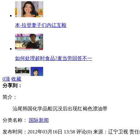
本·拉登妻子们内讧互殴
如何处理超时食品?麦当劳回答不一
0
顶
收藏
分享到：
朝鲜新闻栏目改版 语气不再铿锵
简介：
汕尾韩国化学品船沉没后出现红褐色漂油带
分类名称：
国际新闻
苹果新iPad今日开卖
发布时间：2012年03月16日 13:58
评论(
0
)
来源：辽宁卫视
责任