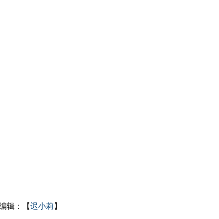
编辑：【
迟小莉
】