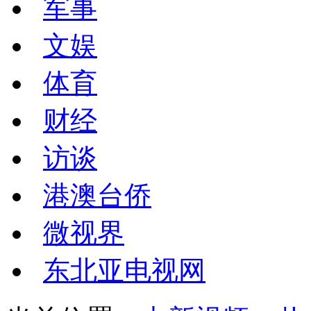
军事
文娱
体育
财经
访谈
港澳台侨
微视界
东北亚电视网