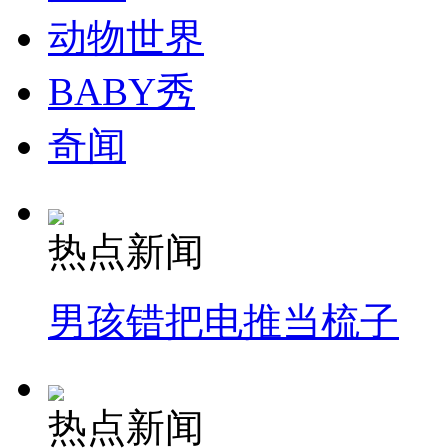
动物世界
纽约上演“枕头大战”
BABY秀
司机酒驾遇交警 急速倒车逃窜
奇闻
热点新闻
男孩错把电推当梳子
热点新闻