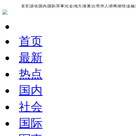
首页
|
滚动
|
国内
|
国际
|
军事
|
社会
|
地方
|
港澳
|
台湾
|
华人
|
侨网
|
财经
|
金融
|
首页
最新
热点
国内
社会
国际