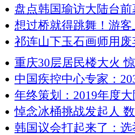
盘点韩国瑜访大陆台前
想过桥就得跳舞！游客
祁连山下玉石画师用废
重庆30层居民楼大火
中国疾控中心专家：203
年终策划：2019年度大陆
悼念冰桶挑战发起人 数百
韩国议会打起来了：选举