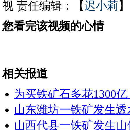
视
责任编辑：【
迟小莉
】
美国男子用手机记录"生活轨迹"
您看完该视频的心情
大学生信用卡透支二百 五年变上万
相关报道
山西运城恶犬咬伤多人 警民合力深夜将其击毙
为买铁矿石多花1300
女孩北京地铁殴打老人 痛下狠手拳打脚踢
山东潍坊一铁矿发生透水
无痛分娩是否安全 医生回应
山西代县一铁矿发生山体