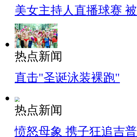
美女主持人直播球赛 
热点新闻
直击"圣诞泳装裸跑"
热点新闻
愤怒母象 携子狂追吉