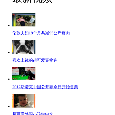
伦敦夫妇18个月共减95公斤赘肉
喜欢上镜的超可爱宠物狗
2012斯诺克中国公开赛今日开始售票
超可爱外国小孩学中文