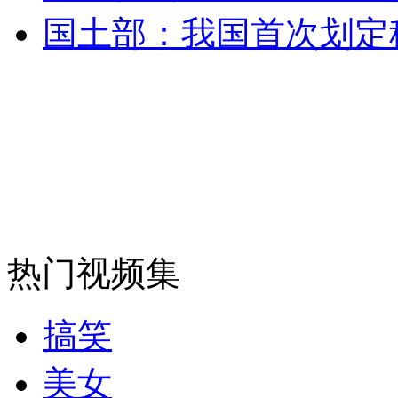
国土部：我国首次划定
外交部：反对强权政治霸凌主义
外交部：有关国家言论片面不公正
安徽一实载49人客车翻车
热门视频集
走！跟着总书记去植树
搞笑
消防员救轻生者
花炮节热闹非凡
减压"枕头大战"
美女