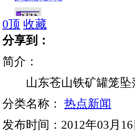
0
顶
收藏
西班牙媒体创漫画讽皇马
分享到：
简介：
家乐福返包销售过期食品
山东苍山铁矿罐笼坠落事
2040年小行星撞地球 用核弹来挡?
分类名称：
热点新闻
发布时间：2012年03月16日
地球今年“多一秒”