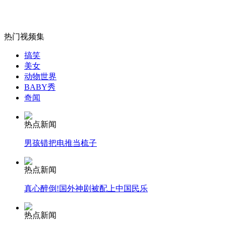
山西运城恶犬咬伤多人 警民合力深夜将其击毙
热门视频集
女孩北京地铁殴打老人 痛下狠手拳打脚踢
搞笑
美女
动物世界
BABY秀
无痛分娩是否安全 医生回应
奇闻
外交部：反对强权政治霸凌主义
热点新闻
男孩错把电推当梳子
外交部：有关国家言论片面不公正
热点新闻
真心醉倒!国外神剧被配上中国民乐
安徽一实载49人客车翻车
热点新闻