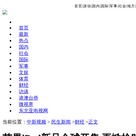
首页
|
滚动
|
国内
|
国际
|
军事
|
社会
|
地方
|
首页
最新
热点
国内
社会
国际
军事
文娱
体育
财经
访谈
港澳台侨
微视界
东北亚电视网
当前位置：
中新视频
>
民生新闻
>
财经
>
正文