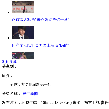
路边雷人标语"来点赞助放你一马"
何润东安以轩吴奇隆上海谈"隐情"
0
顶
收藏
分享到：
日本AV女优组团亮相上海成人展
简介：
全球：苹果iPad新品开售
分类名称：
民生新闻
余文乐再执导MV 亲自演绎<泛滥>
发布时间：2012年03月16日 22:13
评论(
0
)
来源：东方卫视
责任