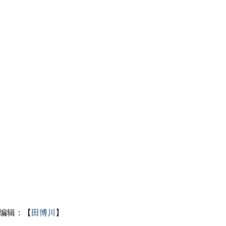
编辑：【
田博川
】