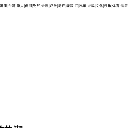
港澳
|
台湾
|
华人
|
侨网
|
财经
|
金融
|
证券
|
房产
|
能源
|
IT
|
汽车
|
游戏
|
文化
|
娱乐
|
体育
|
健康