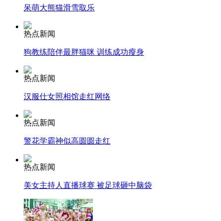
呆萌大熊猫滑雪取乐
热点新闻
走！跟着总书记去植树
狗教练陪伴最胖猫咪 训练成功瘦身
消防员救轻生者
花炮节热闹非凡
减压"枕头大战"
热点新闻
汉服仕女照相馆走红网络
热点新闻
纽约上演“枕头大战”
警花学霸神似高圆圆走红
司机酒驾遇交警 急速倒车逃窜
热点新闻
美女主持人直播球赛 被足球砸中脑袋