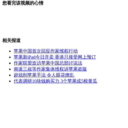
您看完该视频的心情
北约军演一架“大力神”军用运输机坠毁
相关报道
"航天种子"摇身一变包治百病
苹果中国首次回应作家维权行动
苹果新iPad今日开卖 香港只接受网上预订
作家联盟造访苹果中国总部讨说法
南派三叔等作家集体维权诉苹果盗版
超炫削苹果手法 令人眼花缭乱
毛脚女婿吐心声 <岳母歌>走红网络
代表调研10块钱购买力 3个苹果或5根黄瓜
不刷卡没车票 假公交车拉客五年多