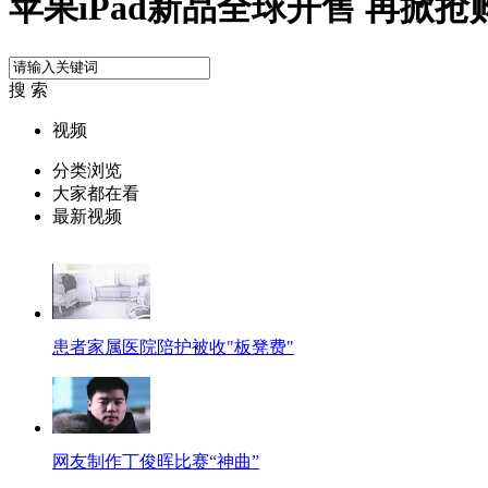
苹果iPad新品全球开售 再掀抢
搜 索
视频
分类浏览
大家都在看
最新视频
患者家属医院陪护被收"板凳费"
网友制作丁俊晖比赛“神曲”