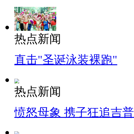
热点新闻
直击"圣诞泳装裸跑"
热点新闻
愤怒母象 携子狂追吉