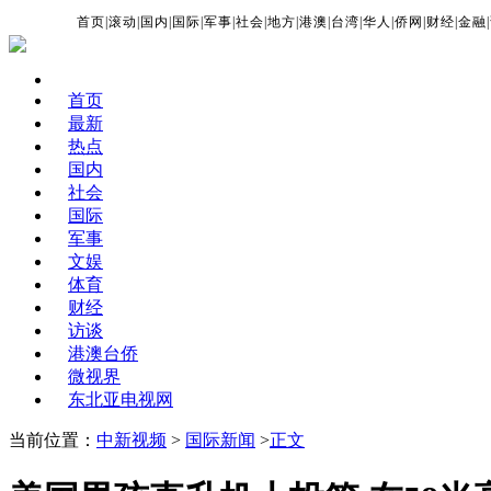
首页
|
滚动
|
国内
|
国际
|
军事
|
社会
|
地方
|
港澳
|
台湾
|
华人
|
侨网
|
财经
|
金融
|
首页
最新
热点
国内
社会
国际
军事
文娱
体育
财经
访谈
港澳台侨
微视界
东北亚电视网
当前位置：
中新视频
>
国际新闻
>
正文