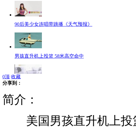
90后美少女连唱带跳播《天气预报》
男孩直升机上投篮 58米高空命中
0
顶
收藏
分享到：
患者家属医院陪护被收"板凳费"
简介：
美国男孩直升机上投篮 
网友制作丁俊晖比赛“神曲”