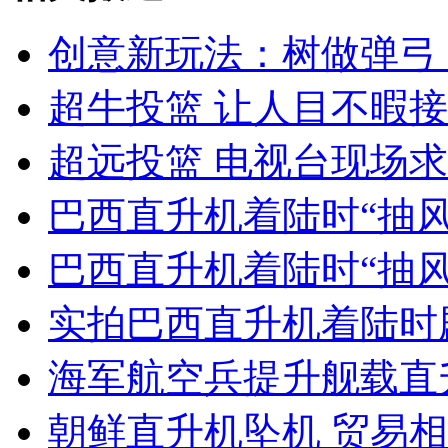
创意新玩法：树做弹弓
女孩北京地铁殴打老人 痛下狠手拳打脚踢
超牛投篮 让人目不暇接
超远投篮 电视台现场
无痛分娩是否安全 医生回应
巴西直升机着陆时“抽
外交部：反对强权政治霸凌主义
巴西直升机着陆时“抽风
外交部：有关国家言论片面不公正
实拍巴西直升机着陆时
海军航空兵提升舰载直
安徽一实载49人客车翻车
朝鲜直升机坠机 贸易