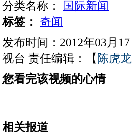
分类名称：
国际新闻
路边雷人标语"来点赞助放你一马"
标签：
奇闻
发布时间：2012年03月17日
何润东安以轩吴奇隆上海谈"隐情"
视台
责任编辑：【
陈虎龙
您看完该视频的心情
日本AV女优组团亮相上海成人展
余文乐再执导MV 亲自演绎<泛滥>
相关报道
山西运城恶犬咬伤多人 警民合力深夜将其击毙