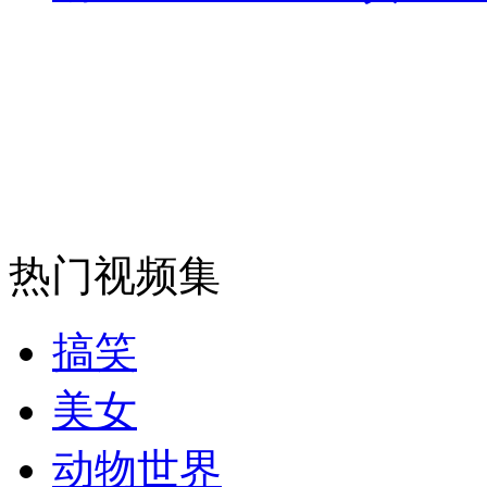
走！跟着总书记去植树
消防员救轻生者
花炮节热闹非凡
减压"枕头大战"
热门视频集
纽约上演“枕头大战”
搞笑
司机酒驾遇交警 急速倒车逃窜
美女
动物世界