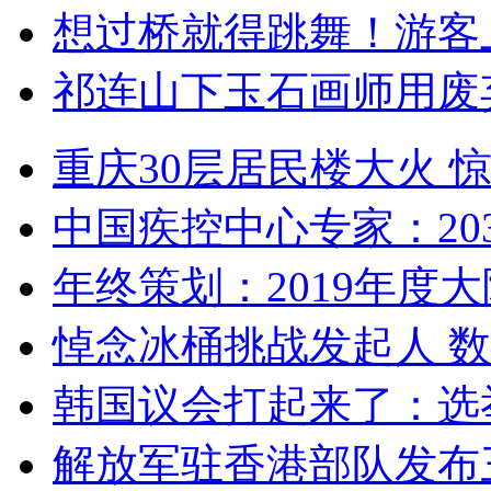
想过桥就得跳舞！游客
祁连山下玉石画师用废
重庆30层居民楼大火
中国疾控中心专家：203
年终策划：2019年度大陆
悼念冰桶挑战发起人 数百
韩国议会打起来了：选举
解放军驻香港部队发布三