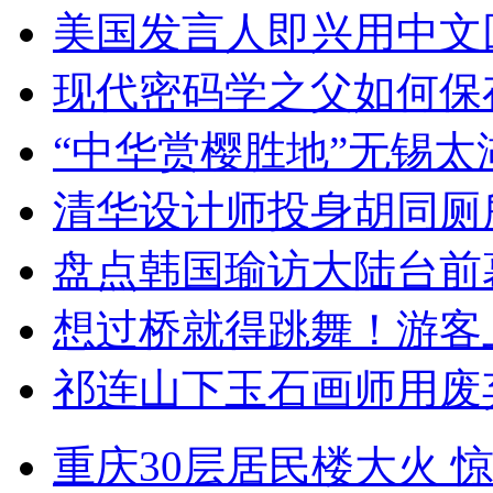
美国发言人即兴用中文
现代密码学之父如何保
“中华赏樱胜地”无锡
清华设计师投身胡同厕
盘点韩国瑜访大陆台前
想过桥就得跳舞！游客
祁连山下玉石画师用废
重庆30层居民楼大火