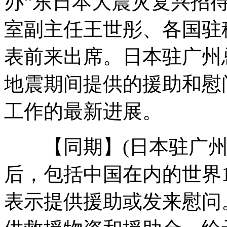
办“东日本大震灾复兴招
室副主任王世彤、各国驻
北约军演一架“大力神”军用运输机坠毁
表前来出席。日本驻广州
地震期间提供的援助和慰
"航天种子"摇身一变包治百病
工作的最新进展。
【同期】(日本驻广州总
毛脚女婿吐心声 <岳母歌>走红网络
后，包括中国在内的世界1
不刷卡没车票 假公交车拉客五年多
表示提供援助或发来慰问