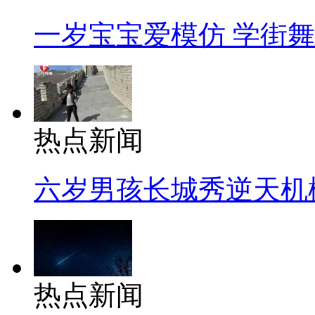
一岁宝宝爱模仿 学街
热点新闻
六岁男孩长城秀逆天机
热点新闻