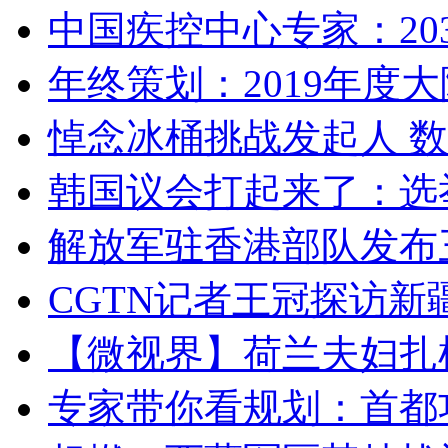
中国疾控中心专家：203
年终策划：2019年度大陆
悼念冰桶挑战发起人 数百
韩国议会打起来了：选举
解放军驻香港部队发布三
CGTN记者王冠探访新疆
【微视界】荷兰夫妇扎根青
专家带你看规划：首都功