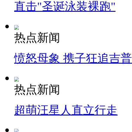
直击"圣诞泳装裸跑"
热点新闻
愤怒母象 携子狂追吉
热点新闻
超萌汪星人直立行走