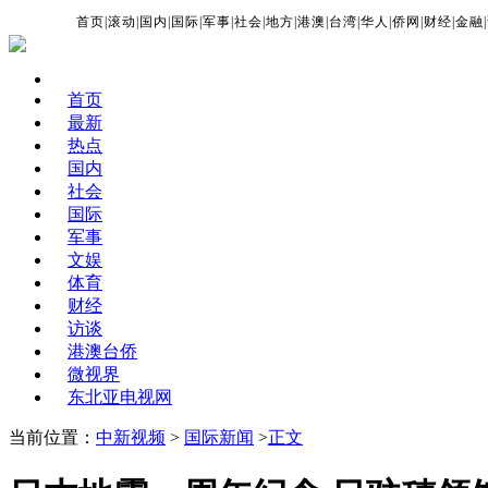
首页
|
滚动
|
国内
|
国际
|
军事
|
社会
|
地方
|
港澳
|
台湾
|
华人
|
侨网
|
财经
|
金融
|
首页
最新
热点
国内
社会
国际
军事
文娱
体育
财经
访谈
港澳台侨
微视界
东北亚电视网
当前位置：
中新视频
>
国际新闻
>
正文