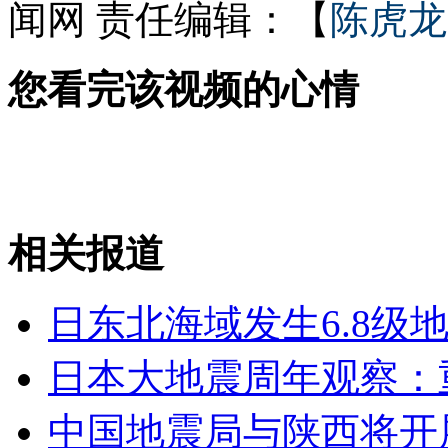
闻网
责任编辑：【
陈虎龙
您看完该视频的心情
走！跟着总书记去植树
消防员救轻生者
花炮节热闹非凡
减压"枕头大战"
相关报道
纽约上演“枕头大战”
日东北海域发生6.8级
司机酒驾遇交警 急速倒车逃窜
日本大地震周年观察：
中国地震局与陕西将开