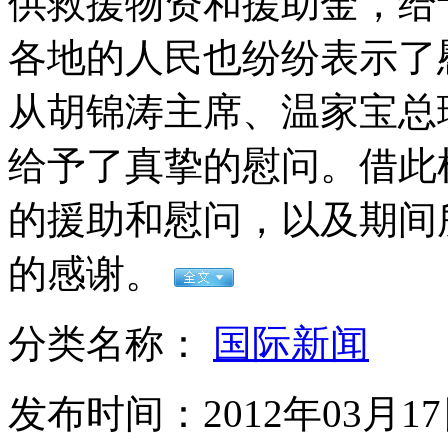
供救援物资和援助金，给
山西运城恶犬咬伤多人 警民合力深夜将其击毙
各地的人民也纷纷表示了
从胡锦涛主席、温家宝总
女孩北京地铁殴打老人 痛下狠手拳打脚踢
给予了真挚的慰问。借此
无痛分娩是否安全 医生回应
的援助和慰问，以及期间
外交部：反对强权政治霸凌主义
的感谢。
外交部：有关国家言论片面不公正
分类名称：
国际新闻
发布时间：2012年03月17日
安徽一实载49人客车翻车