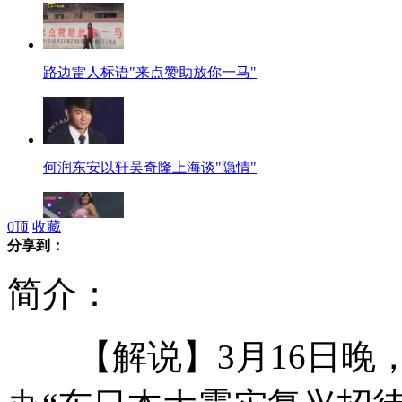
路边雷人标语"来点赞助放你一马"
何润东安以轩吴奇隆上海谈"隐情"
0
顶
收藏
分享到：
日本AV女优组团亮相上海成人展
简介：
【解说】3月16日晚，
余文乐再执导MV 亲自演绎<泛滥>