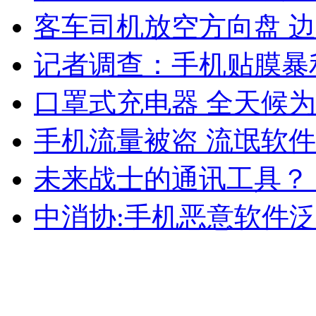
客车司机放空方向盘 
外交部：反对强权政治霸凌主义
记者调查：手机贴膜暴
外交部：有关国家言论片面不公正
口罩式充电器 全天候
手机流量被盗 流氓软
安徽一实载49人客车翻车
未来战士的通讯工具？ 
中消协:手机恶意软件泛
走！跟着总书记去植树
消防员救轻生者
花炮节热闹非凡
减压"枕头大战"