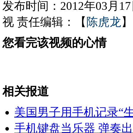
发布时间：2012年03月17日
视
责任编辑：【
陈虎龙
】
网友制作丁俊晖比赛“神曲”
您看完该视频的心情
路边雷人标语"来点赞助放你一马"
山西运城恶犬咬伤多人 警民合力深夜将其击毙
相关报道
女孩北京地铁殴打老人 痛下狠手拳打脚踢
美国男子用手机记录“生
无痛分娩是否安全 医生回应
手机键盘当乐器 弹奏