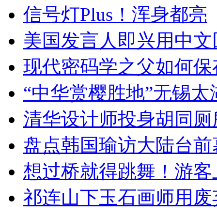
信号灯Plus！浑身都亮
美国发言人即兴用中文
现代密码学之父如何保
“中华赏樱胜地”无锡
清华设计师投身胡同厕
盘点韩国瑜访大陆台前
想过桥就得跳舞！游客
祁连山下玉石画师用废