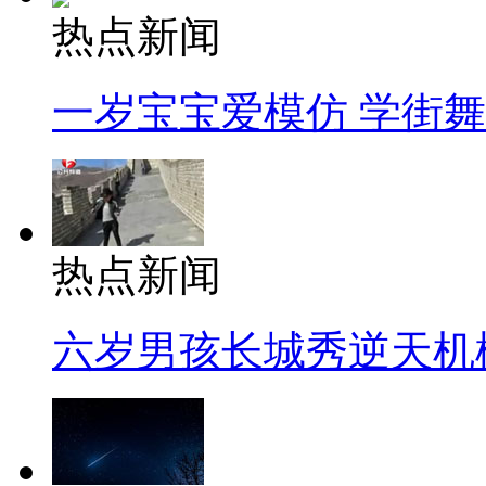
热点新闻
一岁宝宝爱模仿 学街
热点新闻
六岁男孩长城秀逆天机