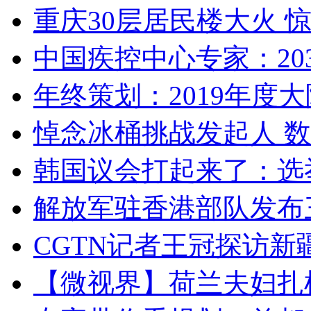
重庆30层居民楼大火
中国疾控中心专家：203
年终策划：2019年度大陆
悼念冰桶挑战发起人 数百
韩国议会打起来了：选举
解放军驻香港部队发布三
CGTN记者王冠探访新疆
【微视界】荷兰夫妇扎根青