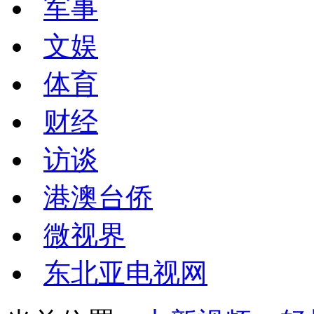
军事
文娱
体育
财经
访谈
港澳台侨
微视界
东北亚电视网