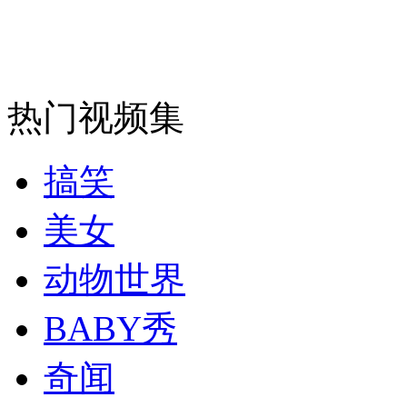
纽约上演“枕头大战”
热门视频集
司机酒驾遇交警 急速倒车逃窜
搞笑
美女
动物世界
BABY秀
奇闻