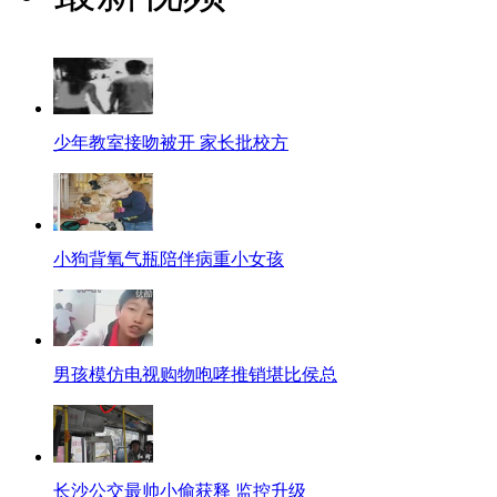
少年教室接吻被开 家长批校方
小狗背氧气瓶陪伴病重小女孩
男孩模仿电视购物咆哮推销堪比侯总
长沙公交最帅小偷获释 监控升级