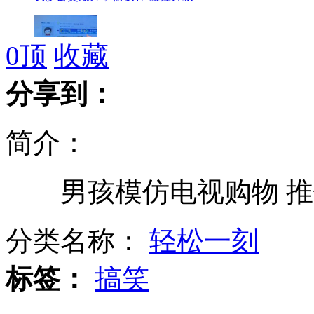
0
顶
收藏
网曝江苏常州公墓网上搞团购
分享到：
简介：
90后美少女连唱带跳播《天气预报》
男孩模仿电视购物 推
男孩直升机上投篮 58米高空命中
分类名称：
轻松一刻
标签：
搞笑
患者家属医院陪护被收"板凳费"