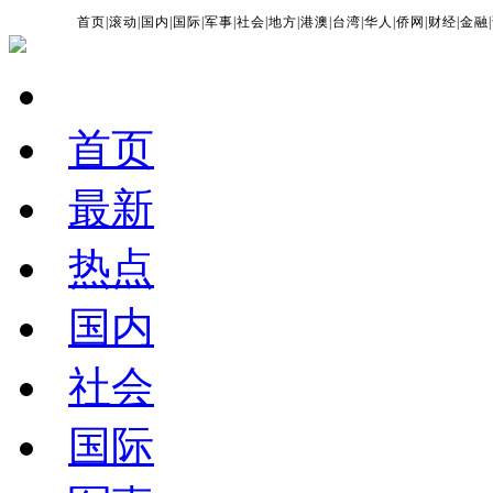
首页
|
滚动
|
国内
|
国际
|
军事
|
社会
|
地方
|
港澳
|
台湾
|
华人
|
侨网
|
财经
|
金融
|
首页
最新
热点
国内
社会
国际