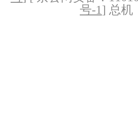
号-1
] 总机：