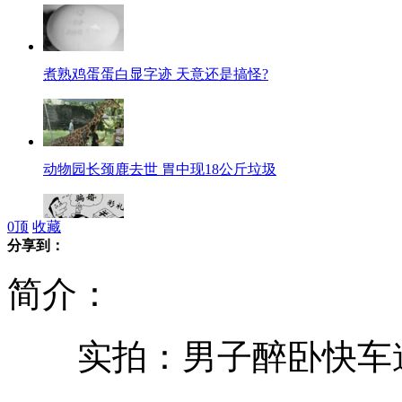
煮熟鸡蛋蛋白显字迹 天意还是搞怪?
动物园长颈鹿去世 胃中现18公斤垃圾
0
顶
收藏
分享到：
女子为骗彩礼4年结婚10次
简介：
实拍：男子醉卧快车道
印尼8岁男童每天抽烟两包