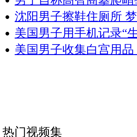
沈阳男子擦鞋住厕所 
美国男子用手机记录“生
女孩北京地铁殴打老人 痛下狠手拳打脚踢
美国男子收集白宫用品 
无痛分娩是否安全 医生回应
外交部：反对强权政治霸凌主义
外交部：有关国家言论片面不公正
安徽一实载49人客车翻车
热门视频集