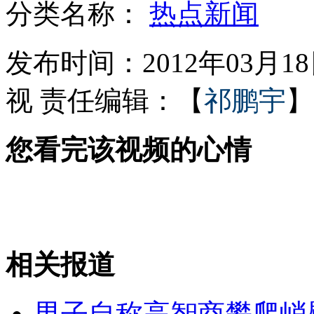
分类名称：
热点新闻
防快递被虐新招 快递单上写萌语
发布时间：2012年03月18日
视
责任编辑：【
祁鹏宇
】
拉菲年销中国5万瓶 中国销量却达200万瓶
您看完该视频的心情
90后大学生自信满满争当空姐空保
相关报道
深夜里银行抢女性 因电影中这样很容易
男子自称高智商攀爬峭
山西运城恶犬咬伤多人 警民合力深夜将其击毙