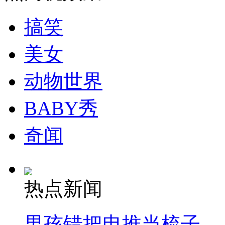
搞笑
走！跟着总书记去植树
美女
消防员救轻生者
花炮节热闹非凡
减压"枕头大战"
动物世界
BABY秀
纽约上演“枕头大战”
奇闻
司机酒驾遇交警 急速倒车逃窜
热点新闻
男孩错把电推当梳子