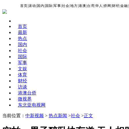
首页
|
滚动
|
国内
|
国际
|
军事
|
社会
|
地方
|
港澳
|
台湾
|
华人
|
侨网
|
财经
|
金融
|
首页
最新
热点
国内
社会
国际
军事
文娱
体育
财经
访谈
港澳台侨
微视界
东北亚电视网
当前位置：
中新视频
>
热点新闻
>
社会
>
正文