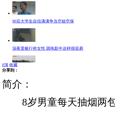
90后大学生自信满满争当空姐空保
深夜里银行抢女性 因电影中这样很容易
0
顶
收藏
分享到：
黄海海滩4头抹香鲸搁浅死亡
简介：
8岁男童每天抽烟两包
男子醉卧车道无人理被扎死亡