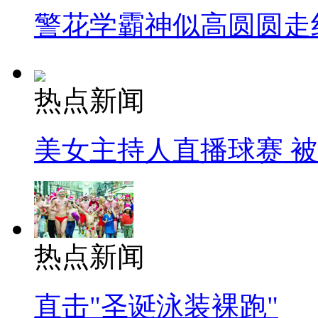
警花学霸神似高圆圆走
热点新闻
美女主持人直播球赛 
热点新闻
直击"圣诞泳装裸跑"