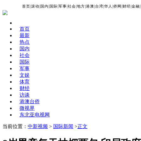
首页
|
滚动
|
国内
|
国际
|
军事
|
社会
|
地方
|
港澳
|
台湾
|
华人
|
侨网
|
财经
|
金融
|
首页
最新
热点
国内
社会
国际
军事
文娱
体育
财经
访谈
港澳台侨
微视界
东北亚电视网
当前位置：
中新视频
>
国际新闻
>
正文