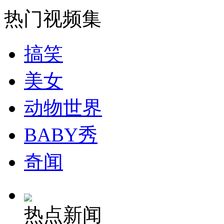
热门视频集
走！跟着总书记去植树
搞笑
消防员救轻生者
花炮节热闹非凡
减压"枕头大战"
美女
动物世界
纽约上演“枕头大战”
BABY秀
奇闻
司机酒驾遇交警 急速倒车逃窜
热点新闻