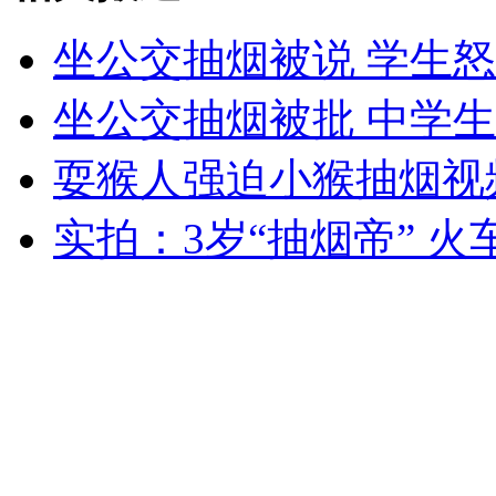
坐公交抽烟被说 学生
坐公交抽烟被批 中学
女孩北京地铁殴打老人 痛下狠手拳打脚踢
耍猴人强迫小猴抽烟视
无痛分娩是否安全 医生回应
实拍：3岁“抽烟帝” 
外交部：反对强权政治霸凌主义
外交部：有关国家言论片面不公正
安徽一实载49人客车翻车