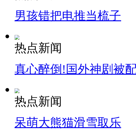
男孩错把电推当梳子
热点新闻
真心醉倒!国外神剧被
热点新闻
呆萌大熊猫滑雪取乐