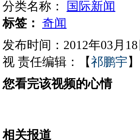
分类名称：
国际新闻
茅台称商务庆典酒均为假酒
标签：
奇闻
发布时间：2012年03月18日
少年教室接吻被开 家长批校方
视
责任编辑：【
祁鹏宇
】
您看完该视频的心情
小狗背氧气瓶陪伴病重小女孩
男孩模仿电视购物咆哮推销堪比侯总
相关报道
山西运城恶犬咬伤多人 警民合力深夜将其击毙