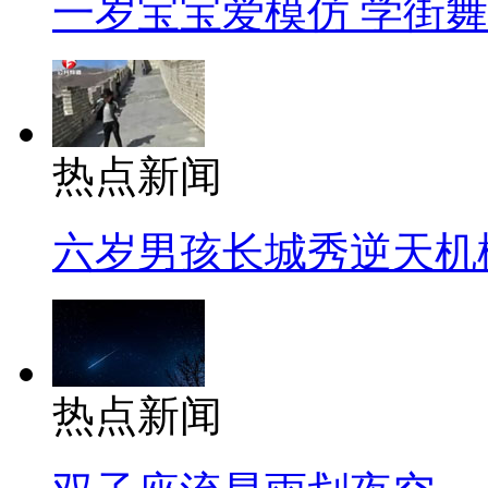
一岁宝宝爱模仿 学街
热点新闻
六岁男孩长城秀逆天机
热点新闻