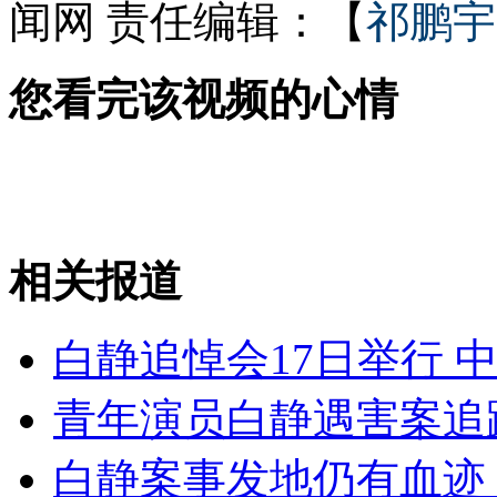
闻网
责任编辑：【
祁鹏宇
外交部：反对强权政治霸凌主义
您看完该视频的心情
外交部：有关国家言论片面不公正
安徽一实载49人客车翻车
相关报道
白静追悼会17日举行 
走！跟着总书记去植树
青年演员白静遇害案追
消防员救轻生者
花炮节热闹非凡
减压"枕头大战"
白静案事发地仍有血迹