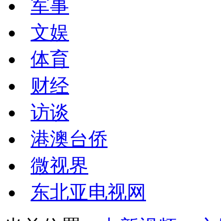
军事
文娱
体育
财经
访谈
港澳台侨
微视界
东北亚电视网