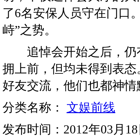
了6名安保人员守在门口
90后大学生自信满满争当空姐空保
峙”之势。
追悼会开始之后，仍有
深夜里银行抢女性 因电影中这样很容易
拥上前，但均未得到表态
山西运城恶犬咬伤多人 警民合力深夜将其击毙
好友交流，他们也都神情
分类名称：
文娱前线
女孩北京地铁殴打老人 痛下狠手拳打脚踢
发布时间：2012年03月18日
无痛分娩是否安全 医生回应