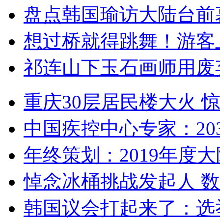
盘点韩国瑜访大陆台前
想过桥就得跳舞！游客
祁连山下玉石画师用废
重庆30层居民楼大火
中国疾控中心专家：203
年终策划：2019年度大陆
悼念冰桶挑战发起人 数百
韩国议会打起来了：选举