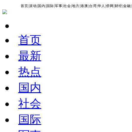
首页
|
滚动
|
国内
|
国际
|
军事
|
社会
|
地方
|
港澳
|
台湾
|
华人
|
侨网
|
财经
|
金融
|
首页
最新
热点
国内
社会
国际