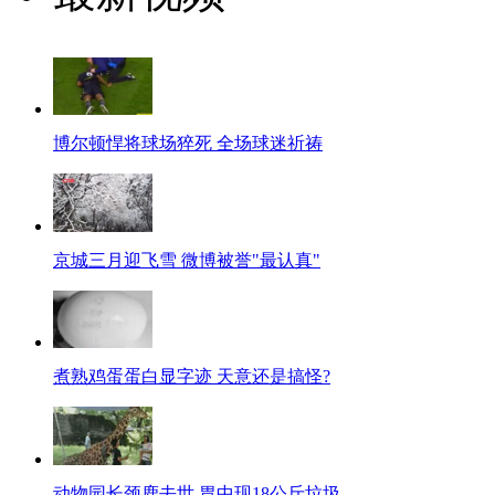
博尔顿悍将球场猝死 全场球迷祈祷
京城三月迎飞雪 微博被誉"最认真"
煮熟鸡蛋蛋白显字迹 天意还是搞怪?
动物园长颈鹿去世 胃中现18公斤垃圾