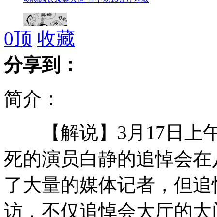
0
顶
收藏
女子为骗彩礼4年结婚10次
分享到：
简介：
印尼8岁男童每天抽烟两包
【解说】3月17日上午
死的演员白静的追悼会在
防快递被虐新招 快递单上写萌语
了大量的媒体记者，但追
拉菲年销中国5万瓶 中国销量却达200万瓶
访，不仅追悼会大厅的大