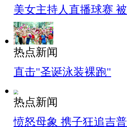
美女主持人直播球赛 
热点新闻
直击"圣诞泳装裸跑"
热点新闻
愤怒母象 携子狂追吉