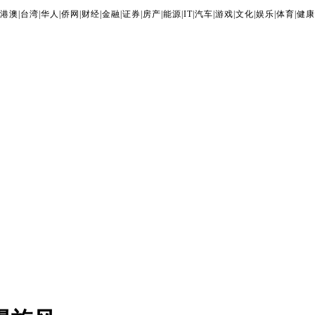
港澳
|
台湾
|
华人
|
侨网
|
财经
|
金融
|
证券
|
房产
|
能源
|
IT
|
汽车
|
游戏
|
文化
|
娱乐
|
体育
|
健康