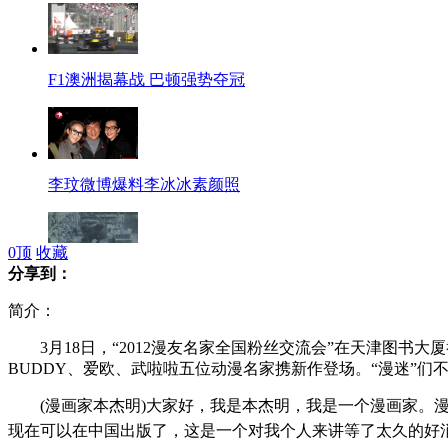
F1澳洲揭幕战 巴顿强势夺冠
李玟微博爆料李冰冰素颜照
0
顶
收藏
分享到：
实拍90后小伙抢劫遭六旬夫妇殴打
简介：
3月18日，“2012漫友名家全国粉丝交流会”在天津图书大
BUDDY、爱欧、武啦啦五位动漫名家携新作登场。“漫迷”
故宫被盗展品价值未给出结论
(漫画家本杰明)大家好，我是本杰明，我是一个漫画家。漫
现在可以在中国出版了，这是一个对我个人来讲等了太久的好