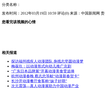
分类名称：
实拍三岁女孩玩游乐器被甩飞
发布时间：2012年03月19日 10:59
评论(
0
)
来源：中国新闻网
责
您看完该视频的心情
"故宫大盗"一审被判13年
相关报道
探访福州残疾人动漫团队 身残志坚圆动漫梦
日首相要求自卫队准备"迎击"朝卫星
梅葆玖：以动漫形式向幼儿推广京剧
“广东日本品牌展”开幕动漫美食受追捧
杭州动漫春晚 蔡志忠等献“动漫新春贺卡”
长沙开动漫餐厅食客称“妹子好萌”
次元震荡—真人动漫展助力中国动漫产业
表情帝超强演绎《包青天》
山西运城恶犬咬伤多人 警民合力深夜将其击毙