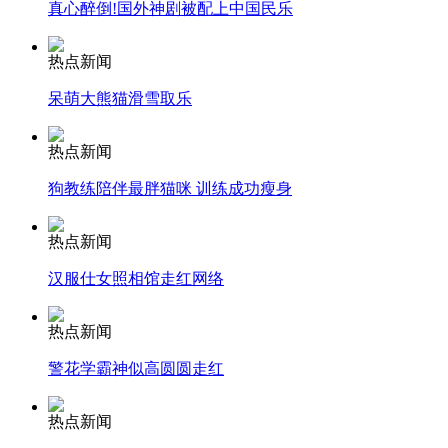
真心醉倒!国外神剧被配上中国民乐
热点新闻
走！跟着总书记去植树
呆萌大熊猫滑雪取乐
消防员救轻生者
花炮节热闹非凡
减压"枕头大战"
热点新闻
狗教练陪伴最胖猫咪 训练成功瘦身
热点新闻
纽约上演“枕头大战”
汉服仕女照相馆走红网络
司机酒驾遇交警 急速倒车逃窜
热点新闻
警花学霸神似高圆圆走红
热点新闻