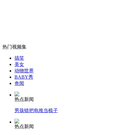
女孩北京地铁殴打老人 痛下狠手拳打脚踢
热门视频集
无痛分娩是否安全 医生回应
搞笑
美女
外交部：反对强权政治霸凌主义
动物世界
BABY秀
奇闻
外交部：有关国家言论片面不公正
热点新闻
男孩错把电推当梳子
安徽一实载49人客车翻车
热点新闻