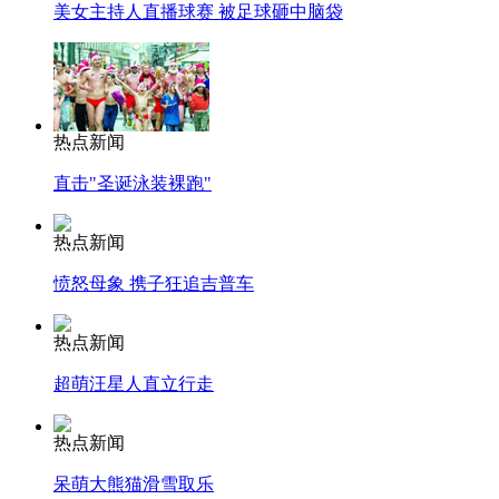
美女主持人直播球赛 被足球砸中脑袋
热点新闻
直击"圣诞泳装裸跑"
热点新闻
愤怒母象 携子狂追吉普车
热点新闻
超萌汪星人直立行走
热点新闻
呆萌大熊猫滑雪取乐