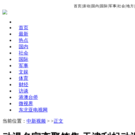
首页
|
滚动
|
国内
|
国际
|
军事
|
社会
|
地方
|
首页
最新
热点
国内
社会
国际
军事
文娱
体育
财经
访谈
港澳台侨
微视界
东北亚电视网
当前位置：
中新视频
> >
正文