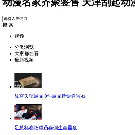
动漫名家齐聚签售 天津刮起动
搜 索
视频
分类浏览
大家都在看
最新视频
故宫失窃展品:9件展品皆镶嵌宝石
足总杯赛场球员猝倒生命垂危