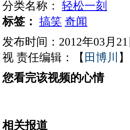
分类名称：
轻松一刻
上班埋头"斗地主"工作人员被清退
标签：
搞笑
奇闻
发布时间：2012年03月21日
夫妻骗贷400万狂买名包名车
视
责任编辑：【
田博川
】
您看完该视频的心情
小猫成功预测50名起死亡病例
公务员录用要毕业女生填例假周期
相关报道
山西运城恶犬咬伤多人 警民合力深夜将其击毙