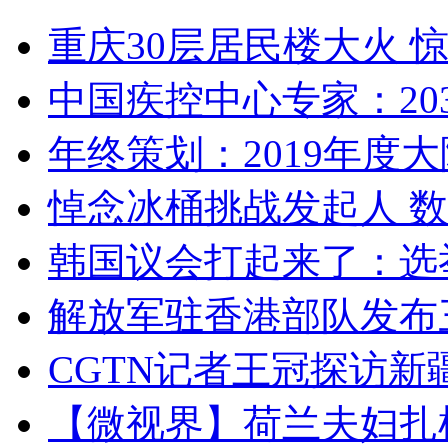
重庆30层居民楼大火
中国疾控中心专家：203
年终策划：2019年度大陆
悼念冰桶挑战发起人 数百
韩国议会打起来了：选举
解放军驻香港部队发布三
CGTN记者王冠探访新疆
【微视界】荷兰夫妇扎根青