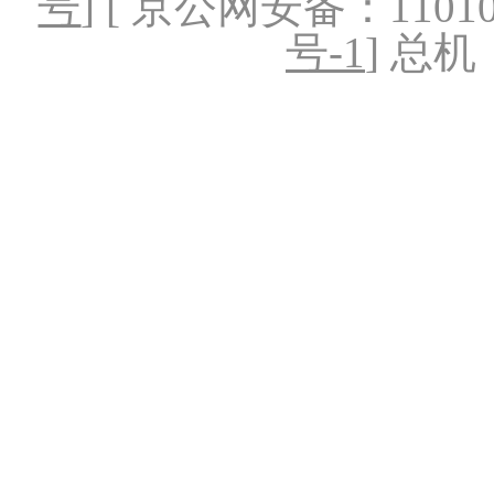
号
] [ 京公网安备：1101020
号-1
] 总机：