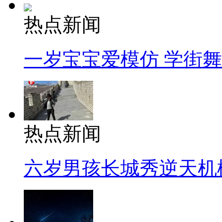
热点新闻
一岁宝宝爱模仿 学街
热点新闻
六岁男孩长城秀逆天机