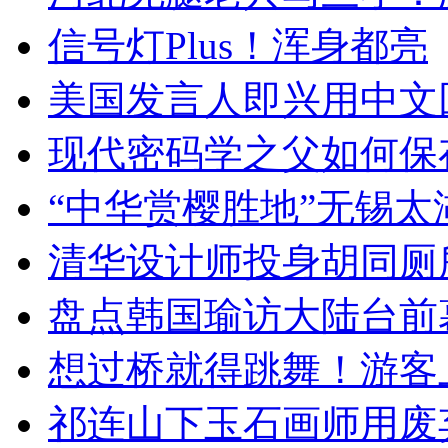
信号灯Plus！浑身都亮
美国发言人即兴用中文
现代密码学之父如何保
“中华赏樱胜地”无锡
清华设计师投身胡同厕
盘点韩国瑜访大陆台前
想过桥就得跳舞！游客
祁连山下玉石画师用废