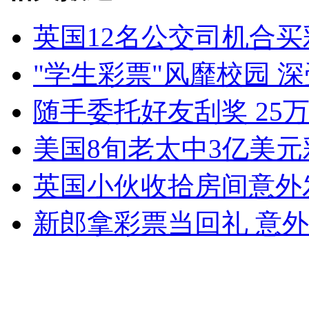
英国12名公交司机合买彩
女孩北京地铁殴打老人 痛下狠手拳打脚踢
"学生彩票"风靡校园 
随手委托好友刮奖 25
无痛分娩是否安全 医生回应
美国8旬老太中3亿美
外交部：反对强权政治霸凌主义
英国小伙收拾房间意外
外交部：有关国家言论片面不公正
新郎拿彩票当回礼 意外
安徽一实载49人客车翻车