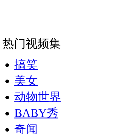
走！跟着总书记去植树
消防员救轻生者
花炮节热闹非凡
减压"枕头大战"
热门视频集
搞笑
纽约上演“枕头大战”
美女
动物世界
司机酒驾遇交警 急速倒车逃窜
BABY秀
奇闻