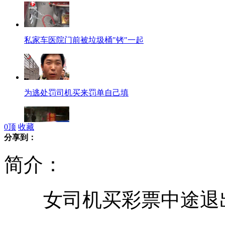
私家车医院门前被垃圾桶"铐"一起
为逃处罚司机买来罚单自己填
0
顶
收藏
分享到：
男子劫持2岁女孩与警方谈判被击毙
简介：
女司机买彩票中途退出 
市民齐呼菜贵楼顶种菜被偷摘