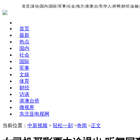
首页
|
滚动
|
国内
|
国际
|
军事
|
社会
|
地方
|
港澳
|
台湾
|
华人
|
侨网
|
财经
|
金融
|
首页
最新
热点
国内
社会
国际
军事
文娱
体育
财经
访谈
港澳台侨
微视界
东北亚电视网
当前位置：
中新视频
>
轻松一刻
>
奇闻
>
正文