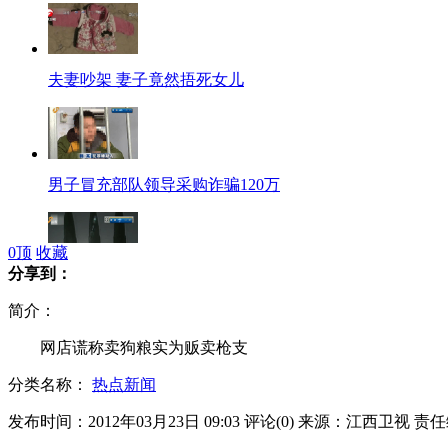
夫妻吵架 妻子竟然捂死女儿
男子冒充部队领导采购诈骗120万
0
顶
收藏
分享到：
韩导弹射程放宽将覆盖朝鲜全境
简介：
网店谎称卖狗粮实为贩卖枪支
分类名称：
热点新闻
PM2.5颗粒物种类达三万多种
发布时间：2012年03月23日 09:03
评论(
0
)
来源：江西卫视
责任