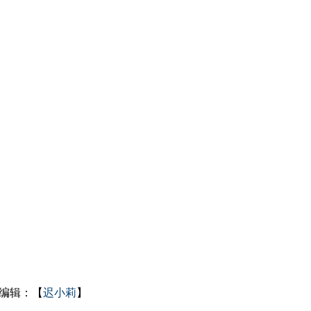
编辑：【
迟小莉
】