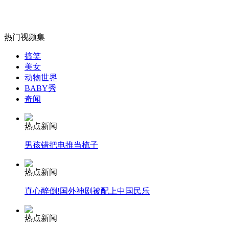
热门视频集
女孩北京地铁殴打老人 痛下狠手拳打脚踢
搞笑
美女
动物世界
无痛分娩是否安全 医生回应
BABY秀
奇闻
外交部：反对强权政治霸凌主义
热点新闻
男孩错把电推当梳子
外交部：有关国家言论片面不公正
热点新闻
真心醉倒!国外神剧被配上中国民乐
安徽一实载49人客车翻车
热点新闻