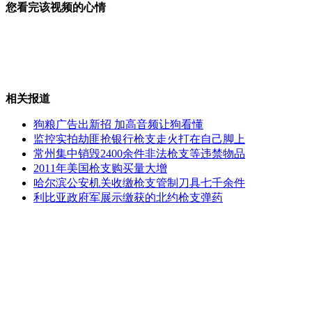
您看完该视频的心情
冈萨雷斯首轮落败宣布退役
相关报道
世界重量级拳王泰森进军演艺圈
狗粮广告出新招 加高音频让狗看懂
监控实拍劫匪抢银行枪支走火打在自己脚上
常州集中销毁2400余件非法枪支等违禁物品
2011年美国枪支购买量大增
<泰坦尼克号>当年拍摄花絮曝光
哈尔滨公安机关收缴枪支管制刀具七千余件
利比亚政府军展示缴获的北约枪支弹药
美军阿帕奇直升机在阿坠落画面公布
山西运城恶犬咬伤多人 警民合力深夜将其击毙