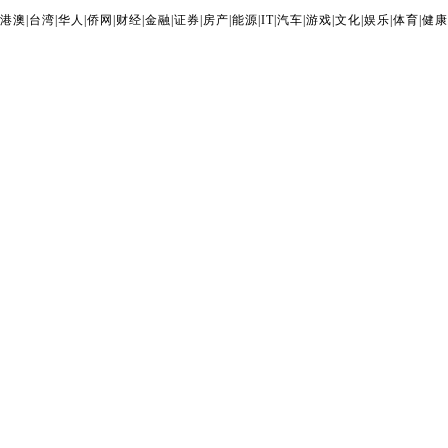
港澳
|
台湾
|
华人
|
侨网
|
财经
|
金融
|
证券
|
房产
|
能源
|
IT
|
汽车
|
游戏
|
文化
|
娱乐
|
体育
|
健康