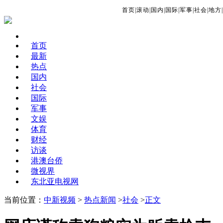
首页
|
滚动
|
国内
|
国际
|
军事
|
社会
|
地方
|
首页
最新
热点
国内
社会
国际
军事
文娱
体育
财经
访谈
港澳台侨
微视界
东北亚电视网
当前位置：
中新视频
>
热点新闻
>
社会
>
正文