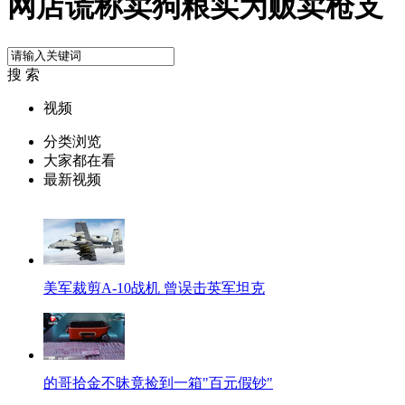
网店谎称卖狗粮实为贩卖枪支
搜 索
视频
分类浏览
大家都在看
最新视频
美军裁剪A-10战机 曾误击英军坦克
的哥拾金不昧竟捡到一箱"百元假钞"