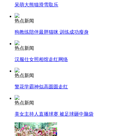
呆萌大熊猫滑雪取乐
走！跟着总书记去植树
热点新闻
狗教练陪伴最胖猫咪 训练成功瘦身
消防员救轻生者
花炮节热闹非凡
减压"枕头大战"
热点新闻
汉服仕女照相馆走红网络
纽约上演“枕头大战”
热点新闻
警花学霸神似高圆圆走红
司机酒驾遇交警 急速倒车逃窜
热点新闻
美女主持人直播球赛 被足球砸中脑袋