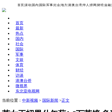
首页
|
滚动
|
国内
|
国际
|
军事
|
社会
|
地方
|
港澳
|
台湾
|
华人
|
侨网
|
财经
|
金融
|
首页
最新
热点
国内
社会
国际
军事
文娱
体育
财经
访谈
港澳台侨
微视界
东北亚电视网
当前位置：
中新视频
>
国际新闻
>
正文