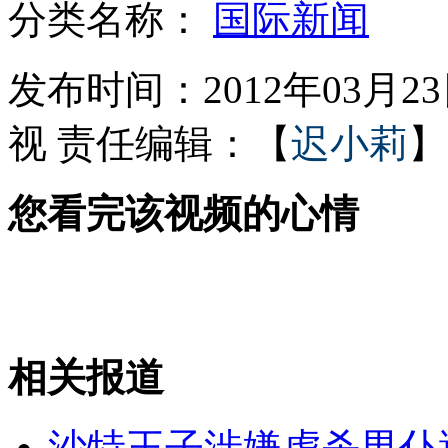
分类名称：
国际新闻
电话银行密码被"听译"被盗近20万
发布时间：2012年03月23日
视
责任编辑：【
迟小莉
】
男子仅6秒用绳子打开锁好车门
您看完该视频的心情
英女王招男仆 年薪1.6万英镑
网店谎称卖狗粮实为贩卖枪支
相关报道
山西运城恶犬咬伤多人 警民合力深夜将其击毙
沙特王子涉嫌虐杀男仆