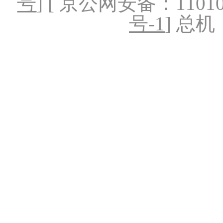
号
] [ 京公网安备：1101020
号-1
] 总机：