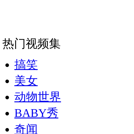
走！跟着总书记去植树
消防员救轻生者
花炮节热闹非凡
减压"枕头大战"
热门视频集
搞笑
纽约上演“枕头大战”
美女
动物世界
司机酒驾遇交警 急速倒车逃窜
BABY秀
奇闻