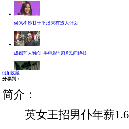
侯佩岑称甘于平淡未有造人计划
成都艺人独创"手电影"演绎民间绝技
0
顶
收藏
分享到：
震撼!旧书打造逼真地质奇观
简介：
英女王招男仆年薪1.6
女公务员需检查性病被建议修改