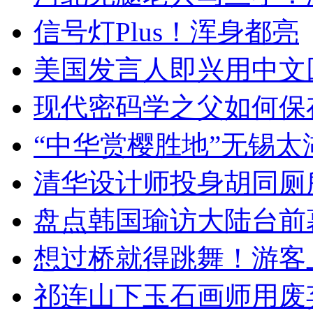
信号灯Plus！浑身都亮
美国发言人即兴用中文
现代密码学之父如何保
“中华赏樱胜地”无锡
清华设计师投身胡同厕
盘点韩国瑜访大陆台前
想过桥就得跳舞！游客
祁连山下玉石画师用废