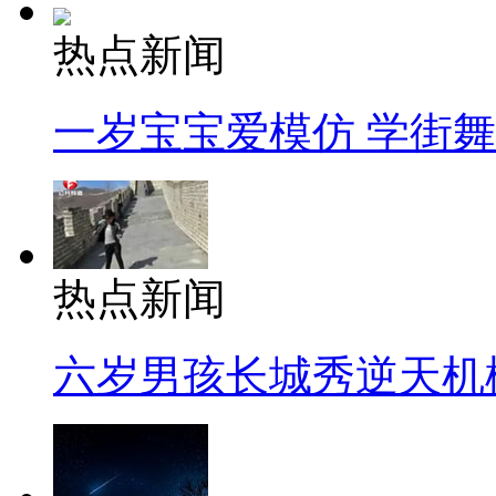
热点新闻
一岁宝宝爱模仿 学街
热点新闻
六岁男孩长城秀逆天机