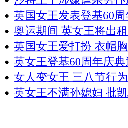
英国女王发表登基60周
女孩北京地铁殴打老人 痛下狠手拳打脚踢
奥运期间 英女王将出租
英国女王爱打扮 衣帽
无痛分娩是否安全 医生回应
英女王登基60周年庆典
外交部：反对强权政治霸凌主义
女人变女王 三八节行
外交部：有关国家言论片面不公正
英女王不满孙媳妇 批
安徽一实载49人客车翻车