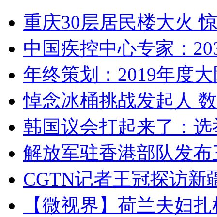
重庆30层居民楼大火
中国疾控中心专家：203
年终策划：2019年度大陆
悼念冰桶挑战发起人 数百
韩国议会打起来了：选举
解放军驻香港部队发布三
CGTN记者王冠探访新疆
【微视界】荷兰夫妇扎根青