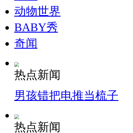
动物世界
纽约上演“枕头大战”
BABY秀
司机酒驾遇交警 急速倒车逃窜
奇闻
热点新闻
男孩错把电推当梳子
热点新闻