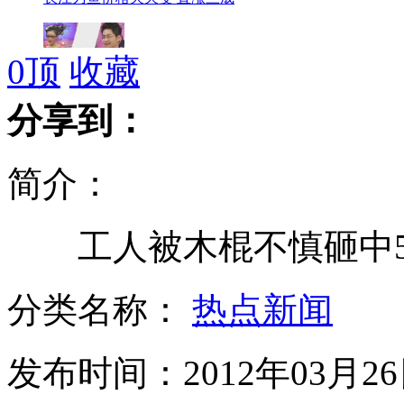
0
顶
收藏
女士优先：窈窕绅士
分享到：
简介：
实拍:男子横穿高速被撞身亡
工人被木棍不慎砸中5
街头耍酒疯 醉酒男洋相百出
分类名称：
热点新闻
发布时间：2012年03月26日
"斗牛士"奋勇擒获受惊狂牛