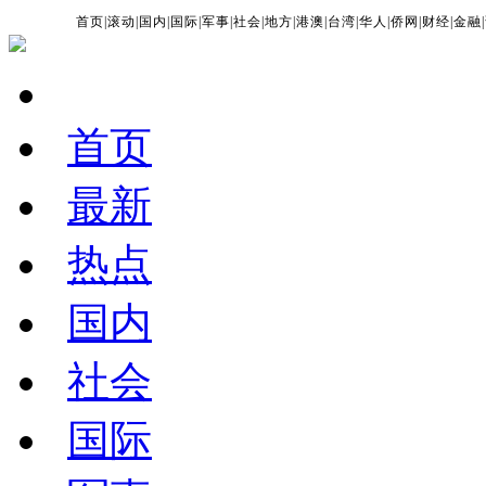
首页
|
滚动
|
国内
|
国际
|
军事
|
社会
|
地方
|
港澳
|
台湾
|
华人
|
侨网
|
财经
|
金融
|
首页
最新
热点
国内
社会
国际