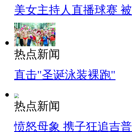
美女主持人直播球赛 
热点新闻
直击"圣诞泳装裸跑"
热点新闻
愤怒母象 携子狂追吉