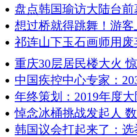
盘点韩国瑜访大陆台前
想过桥就得跳舞！游客
祁连山下玉石画师用废
重庆30层居民楼大火
中国疾控中心专家：203
年终策划：2019年度大陆
悼念冰桶挑战发起人 数百
韩国议会打起来了：选举