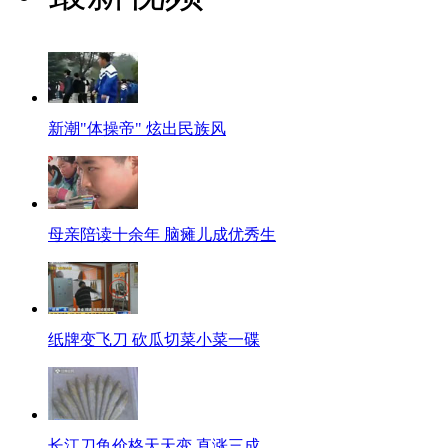
新潮"体操帝" 炫出民族风
母亲陪读十余年 脑瘫儿成优秀生
纸牌变飞刀 砍瓜切菜小菜一碟
长江刀鱼价格天天变 直涨三成