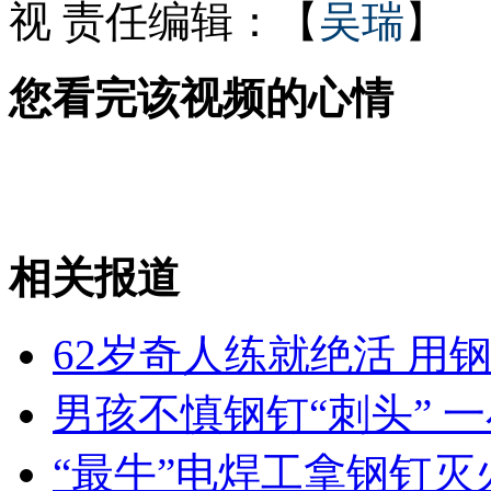
视
责任编辑：【
吴瑞
】
公车放着不用等报废 太可惜！
您看完该视频的心情
网友恶搞诗圣 杜甫草堂呼吁尊重
相关报道
山西运城恶犬咬伤多人 警民合力深夜将其击毙
62岁奇人练就绝活 用
女孩北京地铁殴打老人 痛下狠手拳打脚踢
男孩不慎钢钉“刺头” 
“最牛”电焊工拿钢钉灭
无痛分娩是否安全 医生回应