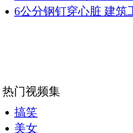
6公分钢钉穿心脏 建筑
外交部：反对强权政治霸凌主义
外交部：有关国家言论片面不公正
安徽一实载49人客车翻车
热门视频集
走！跟着总书记去植树
搞笑
消防员救轻生者
花炮节热闹非凡
减压"枕头大战"
美女