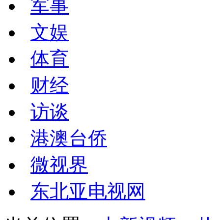
军事
文娱
体育
财经
访谈
港澳台侨
微视界
东北亚电视网