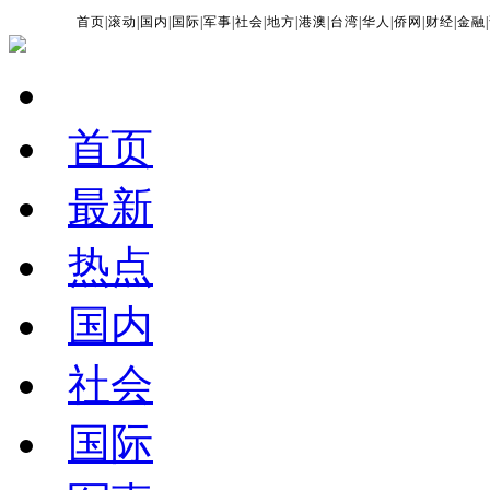
首页
|
滚动
|
国内
|
国际
|
军事
|
社会
|
地方
|
港澳
|
台湾
|
华人
|
侨网
|
财经
|
金融
|
首页
最新
热点
国内
社会
国际