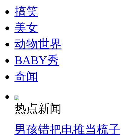
搞笑
纽约上演“枕头大战”
美女
司机酒驾遇交警 急速倒车逃窜
动物世界
BABY秀
奇闻
热点新闻
男孩错把电推当梳子