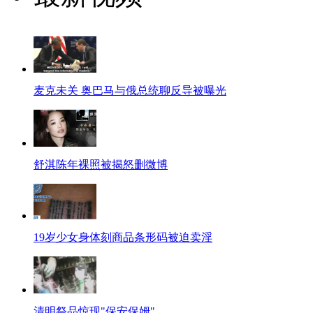
麦克未关 奥巴马与俄总统聊反导被曝光
舒淇陈年裸照被揭怒删微博
19岁少女身体刻商品条形码被迫卖淫
清明祭品惊现"保安保姆"