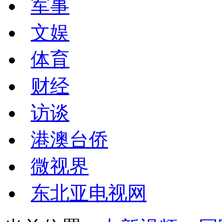
军事
文娱
体育
财经
访谈
港澳台侨
微视界
东北亚电视网