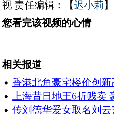
视
责任编辑：【
迟小莉
】
你所不知道的那些明星绰号
您看完该视频的心情
大熊猫“献血”过程首次公开
相关报道
山西运城恶犬咬伤多人 警民合力深夜将其击毙
香港北角豪宅楼价创新
女孩北京地铁殴打老人 痛下狠手拳打脚踢
上海昔日地王6折贱卖
无痛分娩是否安全 医生回应
传刘德华爱女取名刘云