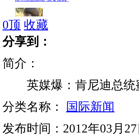
0
顶
收藏
九岁男童几乎对所有食物过敏
分享到：
简介：
卡梅伦拒绝公开"议价"晚宴宾客名单
英媒爆：肯尼迪总统蜜月
英国高官被曝“议价”首相晚宴
分类名称：
国际新闻
发布时间：2012年03月27日
ELLA预演婚礼难掩激动泪洒现场