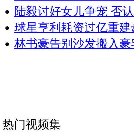
陆毅讨好女儿争宠 否
外交部：反对强权政治霸凌主义
球星亨利耗资过亿重建
外交部：有关国家言论片面不公正
林书豪告别沙发搬入豪
安徽一实载49人客车翻车
走！跟着总书记去植树
消防员救轻生者
花炮节热闹非凡
减压"枕头大战"
热门视频集