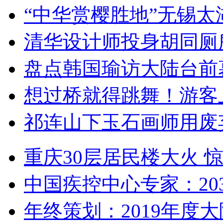
“中华赏樱胜地”无锡
清华设计师投身胡同厕
盘点韩国瑜访大陆台前
想过桥就得跳舞！游客
祁连山下玉石画师用废
重庆30层居民楼大火
中国疾控中心专家：203
年终策划：2019年度大陆