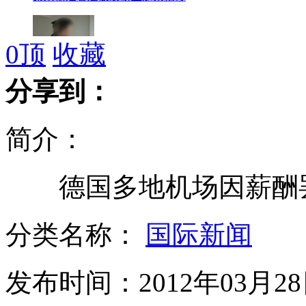
0
顶
收藏
小伙因抢钱上网被发网吧禁止令
分享到：
简介：
女子直播自杀 网友无人报警
德国多地机场因薪酬罢
美客机因机长精神失控迫降
分类名称：
国际新闻
发布时间：2012年03月28日
舒淇为甄子丹无辜成“炮灰”