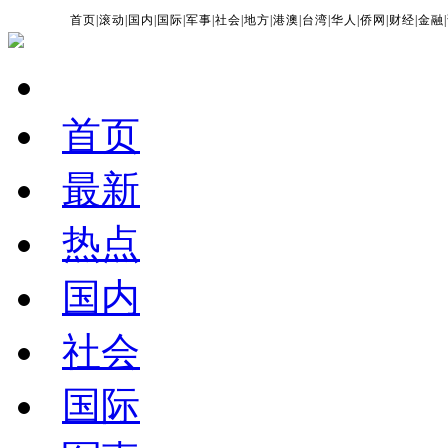
首页
|
滚动
|
国内
|
国际
|
军事
|
社会
|
地方
|
港澳
|
台湾
|
华人
|
侨网
|
财经
|
金融
|
首页
最新
热点
国内
社会
国际