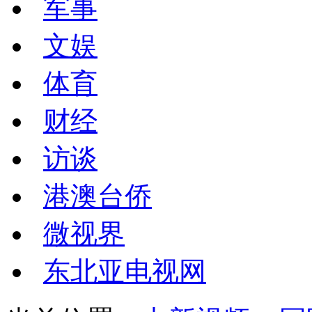
军事
文娱
体育
财经
访谈
港澳台侨
微视界
东北亚电视网