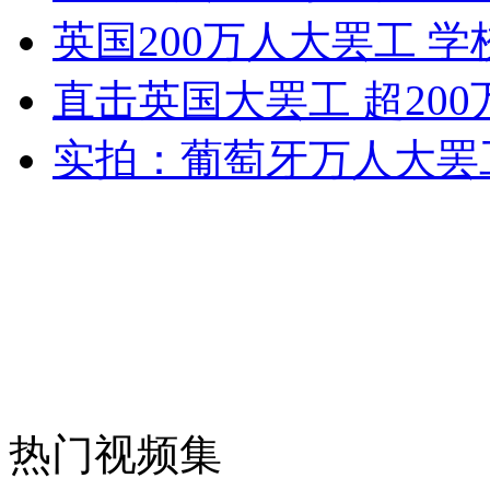
英国200万人大罢工 学
外交部：反对强权政治霸凌主义
直击英国大罢工 超20
外交部：有关国家言论片面不公正
实拍：葡萄牙万人大罢
安徽一实载49人客车翻车
走！跟着总书记去植树
消防员救轻生者
花炮节热闹非凡
减压"枕头大战"
热门视频集