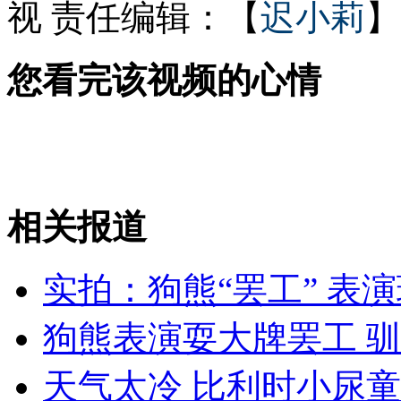
视
责任编辑：【
迟小莉
】
澳洲男吃最牛霸王餐 酒后跳下55楼
您看完该视频的心情
NBA球星爱子大比拼
相关报道
山西运城恶犬咬伤多人 警民合力深夜将其击毙
实拍：狗熊“罢工” 表演
女孩北京地铁殴打老人 痛下狠手拳打脚踢
狗熊表演耍大牌罢工 
无痛分娩是否安全 医生回应
天气太冷 比利时小尿童