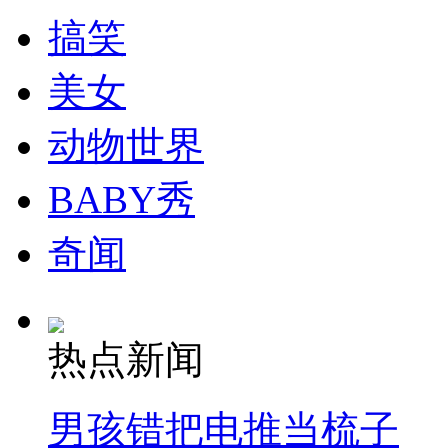
搞笑
纽约上演“枕头大战”
美女
司机酒驾遇交警 急速倒车逃窜
动物世界
BABY秀
奇闻
热点新闻
男孩错把电推当梳子