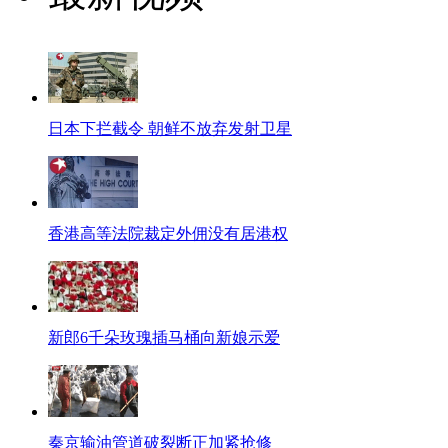
日本下拦截令 朝鲜不放弃发射卫星
香港高等法院裁定外佣没有居港权
新郎6千朵玫瑰插马桶向新娘示爱
秦京输油管道破裂断正加紧抢修