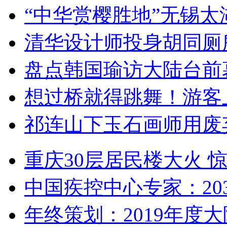
“中华赏樱胜地”无锡
清华设计师投身胡同厕
盘点韩国瑜访大陆台前
想过桥就得跳舞！游客
祁连山下玉石画师用废
重庆30层居民楼大火
中国疾控中心专家：203
年终策划：2019年度大陆