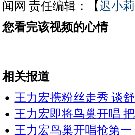
闻网
责任编辑：【
迟小莉
舒淇怒关微博 因深陷"赵甄战"
您看完该视频的心情
山东小伙要整容 称鼻子被老鼠咬坏
相关报道
山西运城恶犬咬伤多人 警民合力深夜将其击毙
王力宏携粉丝走秀 谈
女孩北京地铁殴打老人 痛下狠手拳打脚踢
王力宏即将鸟巢开唱 
无痛分娩是否安全 医生回应
王力宏鸟巢开唱抢第一