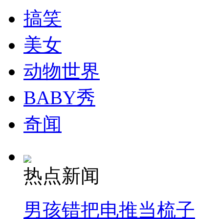
搞笑
纽约上演“枕头大战”
美女
司机酒驾遇交警 急速倒车逃窜
动物世界
BABY秀
奇闻
热点新闻
男孩错把电推当梳子