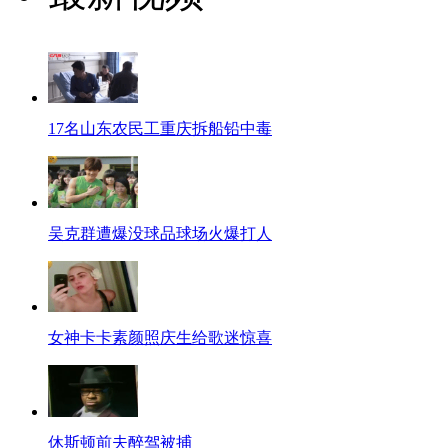
17名山东农民工重庆拆船铅中毒
吴克群遭爆没球品球场火爆打人
女神卡卡素颜照庆生给歌迷惊喜
休斯顿前夫醉驾被捕