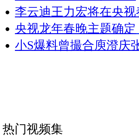
李云迪王力宏将在央视
外交部：反对强权政治霸凌主义
央视龙年春晚主题确定
外交部：有关国家言论片面不公正
小S爆料曾撮合庾澄庆
安徽一实载49人客车翻车
走！跟着总书记去植树
消防员救轻生者
花炮节热闹非凡
减压"枕头大战"
热门视频集