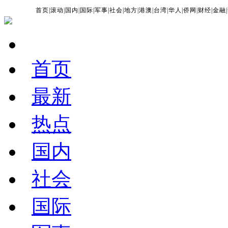
首页
|
滚动
|
国内
|
国际
|
军事
|
社会
|
地方
|
港澳
|
台湾
|
华人
|
侨网
|
财经
|
金融
|
首页
最新
热点
国内
社会
国际