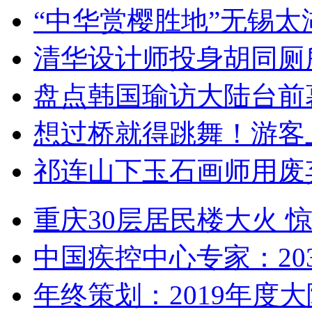
“中华赏樱胜地”无锡
清华设计师投身胡同厕
盘点韩国瑜访大陆台前
想过桥就得跳舞！游客
祁连山下玉石画师用废
重庆30层居民楼大火
中国疾控中心专家：203
年终策划：2019年度大陆