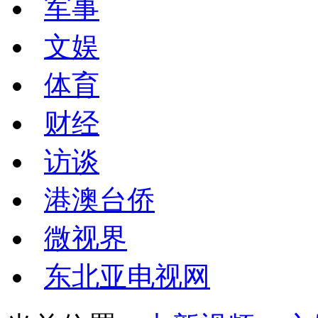
军事
文娱
体育
财经
访谈
港澳台侨
微视界
东北亚电视网