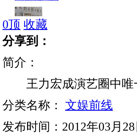
0
顶
收藏
长春社区创办道德银行储存支取爱心
分享到：
简介：
舒淇发文回应恶意攻击 众星盼甄赵言和
王力宏成演艺圈中唯一
卫生部：24小时安全监控医院门急诊
分类名称：
文娱前线
发布时间：2012年03月28日
“细绳六秒开锁”确有其事 沈阳警方发治安提醒